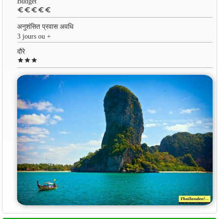
Budget
euro
euro
euro
euro
euro
अनुशंसित प्रवास अवधि
3 jours ou +
दौरे
star
star
star