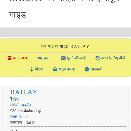
गाइड
का यात्रा गाइड RAILAY
directions_transit
local_hotel
photo_camera
travel_explore
आना/जाना
ठहरना
घूमने की जगहें
करने के लिए चीजें
thermostat
local_taxi
info
मौसम
यात्रा करना
जानकारी
RAILAY
ไร่เล
दक्षिणी थाईलैंड
980 km बैंकॉक से दूरी
प्रांत Krabi
उच्चारण : Raï lé