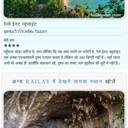
रेल्वे ईस्ट व्यूप्वाइंट
จุดชมวิวไร่เลย์ตะวันออก
मेरी राय :
star
star
star
star
पहुँचना थोड़ा जटिल है, मान लीजिए कि यह आधे रास्ते पर स्पोर्टी है, रेले ईस्ट व्यूप्वाइंट
एक अच्छा प्रभावशाली दृश्य प्रदान करता है लेकिन जो 360 डिग्री नहीं है। वहाँ रहना
अभी भी अच्छा है! हालाँकि सावधान रहें, दृश्य का स्पष्ट भाग सूर्योदय की धुरी में नहीं है।
अन्य
RAILAY में देखने लायक स्थान
खोजें