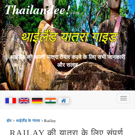
Thailandee!
com
थाईलैंड यात्रा गाइड
थाईलैंड की अपनी यात्रा तैयार करने के लिए सभी जानकारी
और सलाह
होम
>
थाईलैंड के गंतव्य
> Railay
RAILAY की यात्रा के लिए संपूर्ण