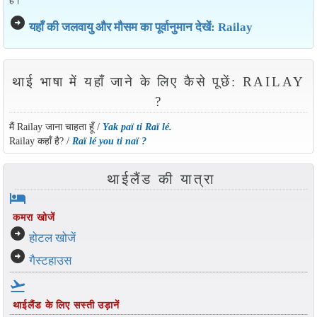
है।
arrow_circle_right
यहाँ की जलवायु और मौसम का पूर्वानुमान देखें: Railay
थाई भाषा में यहाँ जाने के लिए कैसे पूछें: RAILAY
?
मैं Railay जाना चाहता हूँ /
Yak paï ti Raï lé.
Railay कहाँ है? /
Raï lé you ti naï ?
थाईलैंड की यात्रा
hotel
कमरा खोजें
arrow_circle_right
होटल खोजें
arrow_circle_right
गैस्टहाउस
flight_takeoff
थाईलैंड के लिए सस्ती उड़ानें