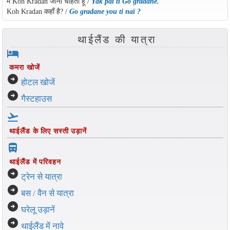
मैं Koh Kradan जाना चाहता हूँ /
Yak paï ti Go gradane.
Koh Kradan कहाँ है? /
Go gradane you ti naï ?
थाईलैंड की यात्रा
hotel
कमरा खोजें
arrow_circle_right
होटल खोजें
arrow_circle_right
गैस्टहाउस
flight_takeoff
थाईलैंड के लिए सस्ती उड़ानें
directions_bus_filled
थाईलैंड में परिवहन
arrow_circle_right
ट्रेन से यात्रा
arrow_circle_right
बस / वैन से यात्रा
arrow_circle_right
घरेलू उड़ानें
arrow_circle_right
थाईलैंड में नावे