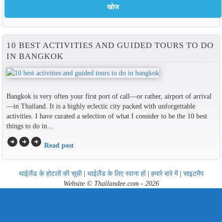
10 BEST ACTIVITIES AND GUIDED TOURS TO DO
IN BANGKOK
Bangkok is very often your first port of call—or rather, airport of arrival
—in Thailand. It is a highly eclectic city packed with unforgettable
activities. I have curated a selection of what I consider to be the 10 best
things to do in...
arrow_circle_right
arrow_circle_right
arrow_circle_right
Read post
थाईलैंड के होटलों की सूची
|
थाईलैंड के लिए रवाना हों
|
हमारे बारे में
|
साइटमैप
Website © Thailandee.com - 2026