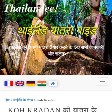
Thailandee!
com
थाईलैंड यात्रा गाइड
थाईलैंड की अपनी यात्रा तैयार करने के लिए सभी जानकारी
और सलाह
होम
>
थाईलैंड के गंतव्य
> Koh Kradan
KOH KRADAN की यात्रा के