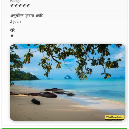
Budget
euro
euro
euro
euro
euro
अनुशंसित प्रवास अवधि
2 jours
दौरे
star