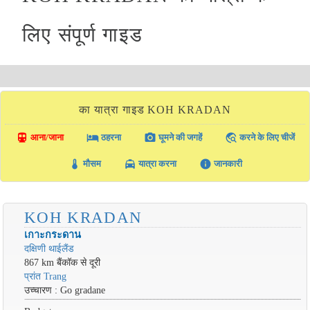
लिए संपूर्ण गाइड
का यात्रा गाइड KOH KRADAN
directions_transit
local_hotel
photo_camera
travel_explore
आना/जाना
ठहरना
घूमने की जगहें
करने के लिए चीजें
thermostat
local_taxi
info
मौसम
यात्रा करना
जानकारी
KOH KRADAN
เกาะกระดาน
दक्षिणी थाईलैंड
867 km बैंकॉक से दूरी
प्रांत Trang
उच्चारण : Go gradane