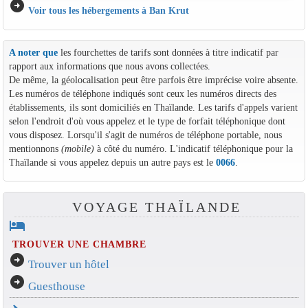
arrow_circle_right
Voir tous les hébergements à Ban Krut
A noter que
les fourchettes de tarifs sont données à titre indicatif par
rapport aux informations que nous avons collectées.
De même, la géolocalisation peut être parfois être imprécise voire absente.
Les numéros de téléphone indiqués sont ceux les numéros directs des
établissements, ils sont domiciliés en Thaïlande. Les tarifs d'appels varient
selon l'endroit d'où vous appelez et le type de forfait téléphonique dont
vous disposez. Lorsqu'il s'agit de numéros de téléphone portable, nous
mentionnons
(mobile)
à côté du numéro. L'indicatif téléphonique pour la
Thaïlande si vous appelez depuis un autre pays est le
0066
.
VOYAGE THAÏLANDE
hotel
TROUVER UNE CHAMBRE
arrow_circle_right
Trouver un hôtel
arrow_circle_right
Guesthouse