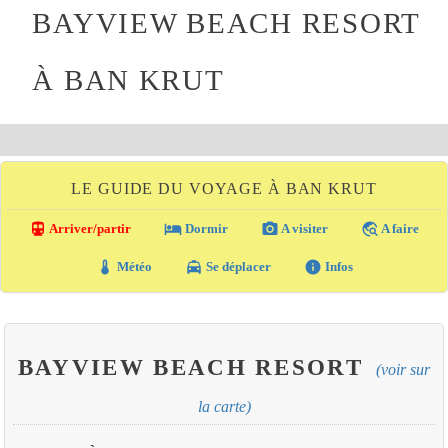
BAYVIEW BEACH RESORT
À BAN KRUT
LE GUIDE DU VOYAGE À BAN KRUT
directions_transit
local_hotel
photo_camera
travel_explore
Arriver/partir
Dormir
A visiter
A faire
thermostat
local_taxi
info
Météo
Se déplacer
Infos
BAYVIEW BEACH RESORT
(voir sur
la carte)