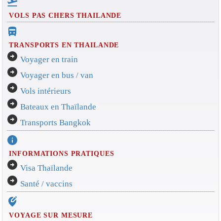
flight_takeoff
VOLS PAS CHERS THAILANDE
directions_bus_filled
TRANSPORTS EN THAILANDE
arrow_circle_right
Voyager en train
arrow_circle_right
Voyager en bus / van
arrow_circle_right
Vols intérieurs
arrow_circle_right
Bateaux en Thaïlande
arrow_circle_right
Transports Bangkok
info
INFORMATIONS PRATIQUES
arrow_circle_right
Visa Thaïlande
arrow_circle_right
Santé / vaccins
edit_location_alt
VOYAGE SUR MESURE