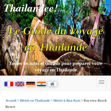
Thailandee!
com
Le Guide du Voyage
en Thaïlande
Toutes les infos et conseils pour préparer votre
voyage en Thaïlande
Accueil
>
Hôtels en Thaïlande
>
Hôtels à Ban Krut
> Bayview Beach
Resort