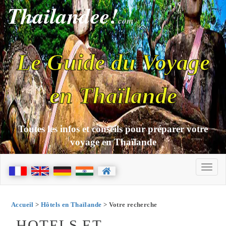
Thailandee!
com
Le Guide du Voyage
en Thaïlande
Toutes les infos et conseils pour préparer votre
voyage en Thaïlande
Accueil
>
Hôtels en Thaïlande
> Votre recherche
HOTELS ET