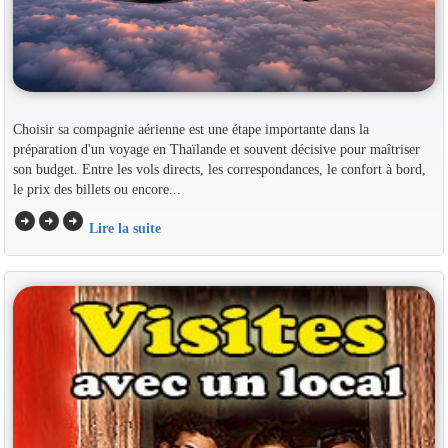
Choisir sa compagnie aérienne est une étape importante dans la
préparation d'un voyage en Thaïlande et souvent décisive pour maîtriser
son budget. Entre les vols directs, les correspondances, le confort à bord,
le prix des billets ou encore...
arrow_circle_right
arrow_circle_right
arrow_circle_right
Lire la suite