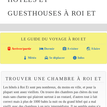
GUESTHOUSES À ROI ET
LE GUIDE DU VOYAGE À ROI ET
directions_transit
local_hotel
photo_camera
travel_explore
Arriver/partir
Dormir
A visiter
A faire
thermostat
local_taxi
info
Météo
Se déplacer
Infos
TROUVER UNE CHAMBRE À ROI ET
Les hôtels à Roi Et sont peu nombreux, du moins en ville, et pour la
plupart sont assez vieillots. On trouve des chambres pas chères du tout
mais sans charme qui plairont surtout à un routard, d'autres tout à fait
correct mais à plus de 1000 bahts la nuit ou du grand hôtel qui a mal
vieilli avec des chambres à un prix intermédiaire. Il ne semble guère n'y