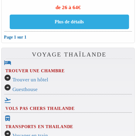
de 26 à 64€
Page 1 sur 1
VOYAGE THAÏLANDE
hotel
TROUVER UNE CHAMBRE
arrow_circle_right
Trouver un hôtel
arrow_circle_right
Guesthouse
flight_takeoff
VOLS PAS CHERS THAILANDE
directions_bus_filled
TRANSPORTS EN THAILANDE
arrow_circle_right
Voyager en train