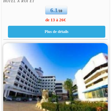
HOTEL À ROI ET
6.1
/10
de 13 à 26€