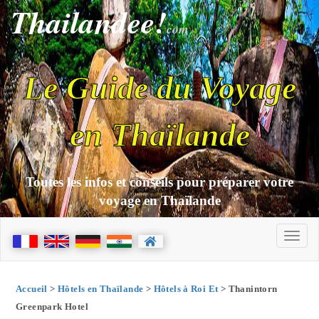
Thailandee!
com
Le Guide du Voyage
en Thaïlande
Toutes les infos et conseils pour préparer votre
voyage en Thaïlande
Accueil
>
Hôtels en Thaïlande
>
Hôtels à Roi Et
> Thanintorn
Greenpark Hotel