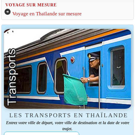
VOYAGE SUR MESURE
arrow_circle_right
Voyage en Thaïlande sur mesure
LES TRANSPORTS EN THAÏLANDE
Entrez votre ville de départ, votre ville de destination et la date de votre
trajet.