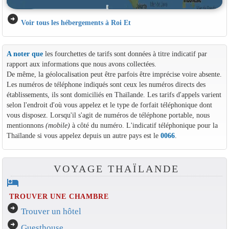
arrow_circle_right
Voir tous les hébergements à Roi Et
A noter que
les fourchettes de tarifs sont données à titre indicatif par
rapport aux informations que nous avons collectées.
De même, la géolocalisation peut être parfois être imprécise voire absente.
Les numéros de téléphone indiqués sont ceux les numéros directs des
établissements, ils sont domiciliés en Thaïlande. Les tarifs d'appels varient
selon l'endroit d'où vous appelez et le type de forfait téléphonique dont
vous disposez. Lorsqu'il s'agit de numéros de téléphone portable, nous
mentionnons
(mobile)
à côté du numéro. L'indicatif téléphonique pour la
Thaïlande si vous appelez depuis un autre pays est le
0066
.
VOYAGE THAÏLANDE
hotel
TROUVER UNE CHAMBRE
arrow_circle_right
Trouver un hôtel
arrow_circle_right
Guesthouse