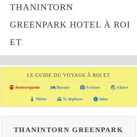
THANINTORN
GREENPARK HOTEL À ROI
ET
LE GUIDE DU VOYAGE À ROI ET
directions_transit
local_hotel
photo_camera
travel_explore
Arriver/partir
Dormir
A visiter
A faire
thermostat
local_taxi
info
Météo
Se déplacer
Infos
THANINTORN GREENPARK