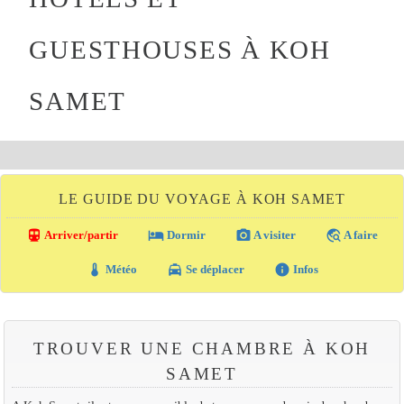
GUESTHOUSES À KOH
SAMET
LE GUIDE DU VOYAGE À KOH SAMET
directions_transit
local_hotel
photo_camera
travel_explore
Arriver/partir
Dormir
A visiter
A faire
thermostat
local_taxi
info
Météo
Se déplacer
Infos
TROUVER UNE CHAMBRE À KOH
SAMET