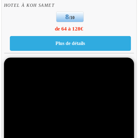
HOTEL À KOH SAMET
8
/10
de 64 à 128€