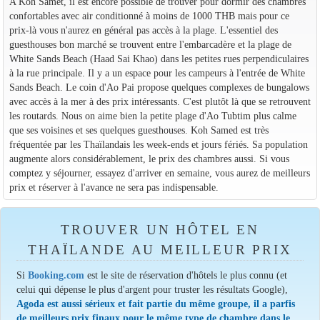
A Koh Samet, il est encore possible de trouver pour dormir des chambres
confortables avec air conditionné à moins de 1000 THB mais pour ce
prix-là vous n'aurez en général pas accès à la plage. L'essentiel des
guesthouses bon marché se trouvent entre l'embarcadère et la plage de
White Sands Beach (Haad Sai Khao) dans les petites rues perpendiculaires
à la rue principale. Il y a un espace pour les campeurs à l'entrée de White
Sands Beach. Le coin d'Ao Pai propose quelques complexes de bungalows
avec accès à la mer à des prix intéressants. C'est plutôt là que se retrouvent
les routards. Nous on aime bien la petite plage d'Ao Tubtim plus calme
que ses voisines et ses quelques guesthouses. Koh Samed est très
fréquentée par les Thaïlandais les week-ends et jours fériés. Sa population
augmente alors considérablement, le prix des chambres aussi. Si vous
comptez y séjourner, essayez d'arriver en semaine, vous aurez de meilleurs
prix et réserver à l'avance ne sera pas indispensable.
TROUVER UN HÔTEL EN
THAÏLANDE AU MEILLEUR PRIX
Si
Booking.com
est le site de réservation d'hôtels le plus connu (et
celui qui dépense le plus d'argent pour truster les résultats Google),
Agoda est aussi sérieux et fait partie du même groupe, il a parfis
de meilleurs prix finaux pour le même type de chambre dans le