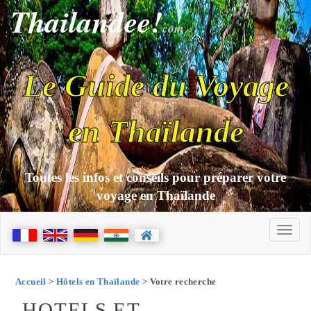
Thailandee!
com
Le Guide du Voyage
en Thaïlande
Toutes les infos et conseils pour préparer votre
voyage en Thaïlande
Accueil
>
Hôtels en Thaïlande
> Votre recherche
HOTELS ET