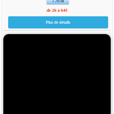
7.6
/10
de 26 à 64€