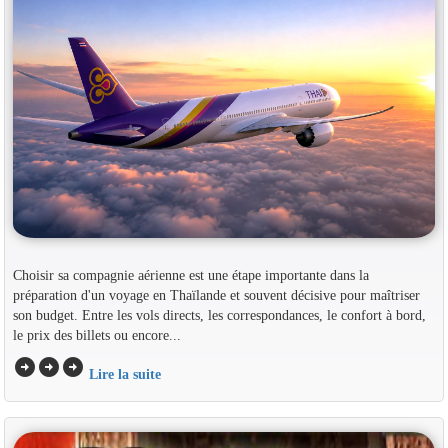
Choisir sa compagnie aérienne est une étape importante dans la
préparation d'un voyage en Thaïlande et souvent décisive pour maîtriser
son budget. Entre les vols directs, les correspondances, le confort à bord,
le prix des billets ou encore...
arrow_circle_right
arrow_circle_right
arrow_circle_right
Lire la suite