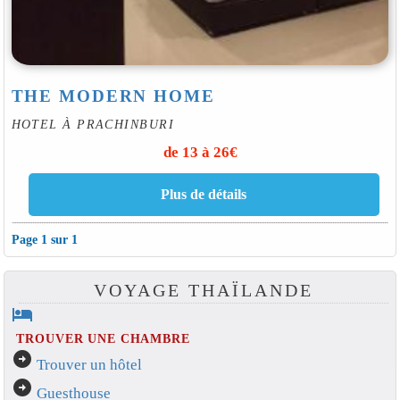
THE MODERN HOME
HOTEL À PRACHINBURI
de 13 à 26€
Page 1 sur 1
VOYAGE THAÏLANDE
hotel
TROUVER UNE CHAMBRE
arrow_circle_right
Trouver un hôtel
arrow_circle_right
Guesthouse