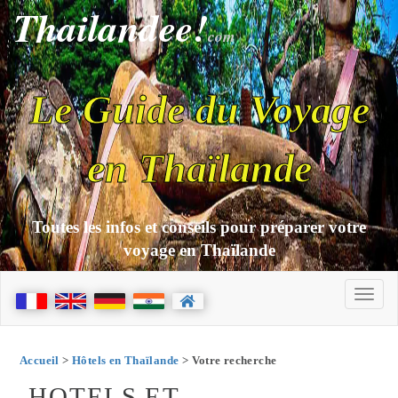
Thailandee!
com
Le Guide du Voyage
en Thaïlande
Toutes les infos et conseils pour préparer votre
voyage en Thaïlande
Accueil
>
Hôtels en Thaïlande
> Votre recherche
HOTELS ET