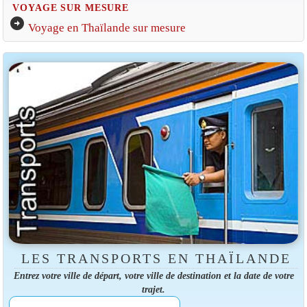
VOYAGE SUR MESURE
arrow_circle_right
Voyage en Thaïlande sur mesure
LES TRANSPORTS EN THAÏLANDE
Entrez votre ville de départ, votre ville de destination et la date de votre
trajet.