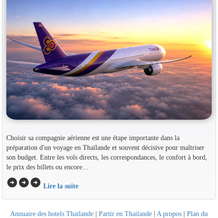
Choisir sa compagnie aérienne est une étape importante dans la
préparation d'un voyage en Thaïlande et souvent décisive pour maîtriser
son budget. Entre les vols directs, les correspondances, le confort à bord,
le prix des billets ou encore...
arrow_circle_right
arrow_circle_right
arrow_circle_right
Lire la suite
Annuaire des hotels Thailande
|
Partir en Thailande
|
A propos
|
Plan du