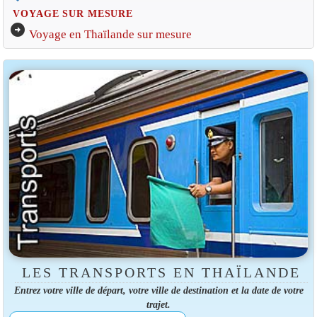
VOYAGE SUR MESURE
arrow_circle_right
Voyage en Thaïlande sur mesure
LES TRANSPORTS EN THAÏLANDE
Entrez votre ville de départ, votre ville de destination et la date de votre
trajet.