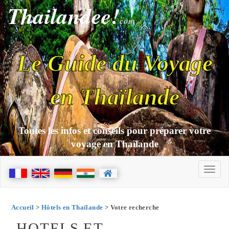
Thailandee!
com
Le Guide du Voyage
en Thaïlande
Toutes les infos et conseils pour préparer votre
voyage en Thaïlande
Accueil
>
Hôtels en Thaïlande
> Votre recherche
HOTELS ET