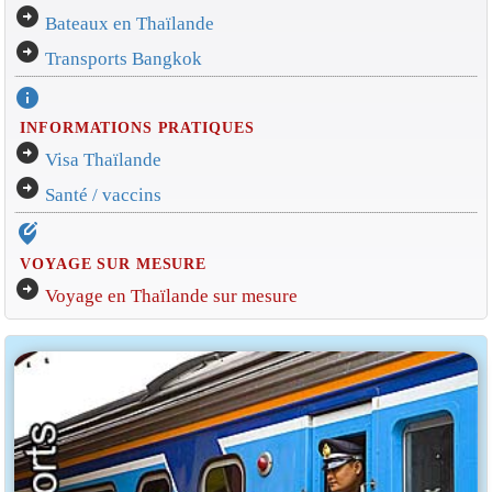
arrow_circle_right
Bateaux en Thaïlande
arrow_circle_right
Transports Bangkok
info
INFORMATIONS PRATIQUES
arrow_circle_right
Visa Thaïlande
arrow_circle_right
Santé / vaccins
edit_location_alt
VOYAGE SUR MESURE
arrow_circle_right
Voyage en Thaïlande sur mesure