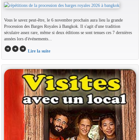
Vous le savez peut-être, le 6 novembre prochain aura lieu la grande
Procession des Barges Royales à Bangkok. Il s'agit d'une tradition
séculaire assez rare, même si deux éditions se sont tenues ces 7 dernières
années lors d'événements...
arrow_circle_right
arrow_circle_right
arrow_circle_right
Lire la suite