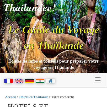
Thailandee!
com
Le Guide du Voyage
en Thaïlande
Toutes les infos et conseils pour préparer votre
voyage en Thaïlande
Accueil
>
Hôtels en Thaïlande
> Votre recherche
HOTELS ET