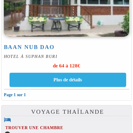
BAAN NUB DAO
HOTEL À SUPHAN BURI
de 64 à 128€
Page 1 sur 1
VOYAGE THAÏLANDE
hotel
TROUVER UNE CHAMBRE