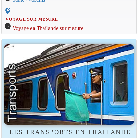
edit_location_alt
VOYAGE SUR MESURE
arrow_circle_right
Voyage en Thaïlande sur mesure
LES TRANSPORTS EN THAÏLANDE