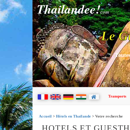
Thailandee!
com
Le G
Toutes
Transports
Accueil
>
Hôtels en Thaïlande
> Votre recherche
HOTELS ET GUEST