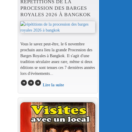
RÉPÉTITIONS DE LA
PROCESSION DES BARGES
ROYALES 2026 À BANGKOK
Vous le savez peut-être, le 6 novembre
prochain aura lieu la grande Procession des
Barges Royales à Bangkok. Il s'agit d'une
tradition séculaire assez rare, même si deux
éditions se sont tenues ces 7 dernières années
lors d'événements...
arrow_circle_right
arrow_circle_right
arrow_circle_right
Lire la suite