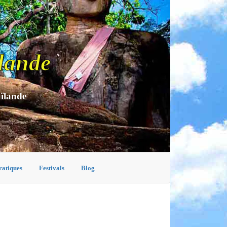
lande
aïlande
ratiques
Festivals
Blog