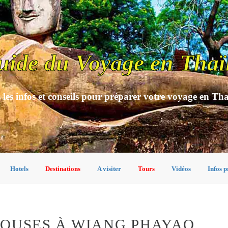
uide du Voyage en Thaï
 les infos et conseils pour préparer votre voyage en Th
Hotels
Destinations
A visiter
Tours
Vidéos
Infos p
HOUSES À WIANG PHAYAO