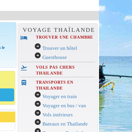
VOYAGE THAÏLANDE
hotel
TROUVER UNE CHAMBRE
,
arrow_circle_right
 le
Trouver un hôtel
arrow_circle_right
Guesthouse
flight_takeoff
VOLS PAS CHERS
THAILANDE
directions_bus_filled
TRANSPORTS EN
THAILANDE
arrow_circle_right
Voyager en train
arrow_circle_right
Voyager en bus / van
arrow_circle_right
Vols intérieurs
arrow_circle_right
Bateaux en Thaïlande
arrow_circle_right