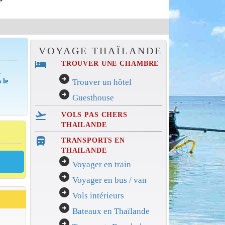
VOYAGE THAÏLANDE
hotel
TROUVER UNE CHAMBRE
,
arrow_circle_right
 le
Trouver un hôtel
arrow_circle_right
Guesthouse
flight_takeoff
VOLS PAS CHERS
THAILANDE
directions_bus_filled
TRANSPORTS EN
THAILANDE
arrow_circle_right
Voyager en train
arrow_circle_right
Voyager en bus / van
arrow_circle_right
Vols intérieurs
arrow_circle_right
Bateaux en Thaïlande
arrow_circle_right