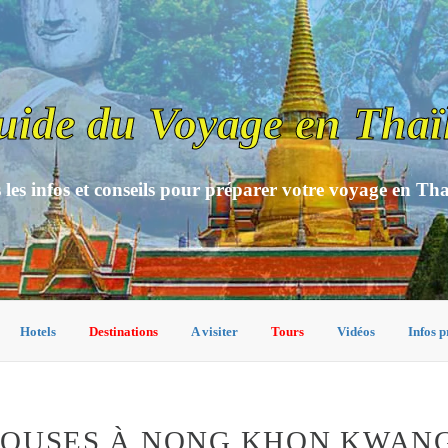
uide du Voyage en Thaï
 les infos et conseils pour préparer votre voyage en Th
Hotels
Destinations
A visiter
Tours
Vidéos
Infos p
HOUSES À NONG KHON KWAN