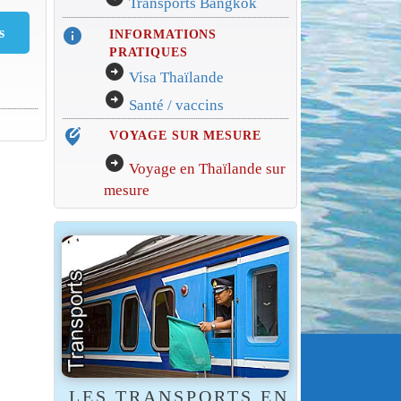
Transports Bangkok
info
INFORMATIONS
PRATIQUES
arrow_circle_right
Visa Thaïlande
arrow_circle_right
Santé / vaccins
edit_location_alt
VOYAGE SUR MESURE
arrow_circle_right
Voyage en Thaïlande sur
mesure
LES TRANSPORTS EN