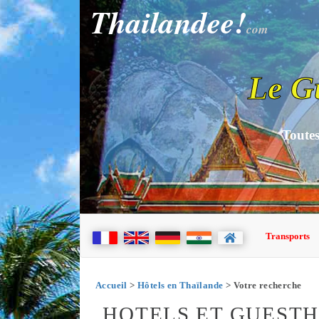
Thailandee!
com
Le G
Toutes
Transports
Accueil
>
Hôtels en Thaïlande
> Votre recherche
HOTELS ET GUEST