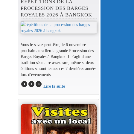
RÉPÉTITIONS DE LA
PROCESSION DES BARGES
ROYALES 2026 À BANGKOK
Vous le savez peut-être, le 6 novembre
prochain aura lieu la grande Procession des
Barges Royales à Bangkok. Il s'agit d'une
tradition séculaire assez rare, même si deux
éditions se sont tenues ces 7 dernières années
lors d'événements...
arrow_circle_right
arrow_circle_right
arrow_circle_right
Lire la suite