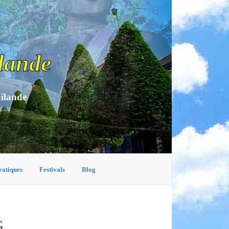
lande
aïlande
ratiques
Festivals
Blog
G