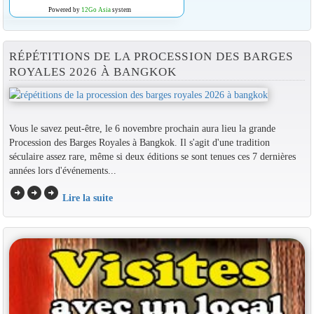
Powered by
12Go Asia
system
RÉPÉTITIONS DE LA PROCESSION DES BARGES
ROYALES 2026 À BANGKOK
Vous le savez peut-être, le 6 novembre prochain aura lieu la grande
Procession des Barges Royales à Bangkok. Il s'agit d'une tradition
séculaire assez rare, même si deux éditions se sont tenues ces 7 dernières
années lors d'événements...
arrow_circle_right
arrow_circle_right
arrow_circle_right
Lire la suite