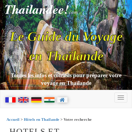
Thailandee!
com
Le Guide du Voyage
en Thaïlande
Toutes les infos et conseils pour préparer votre
voyage en Thaïlande
Accueil
>
Hôtels en Thaïlande
> Votre recherche
HOTELS ET