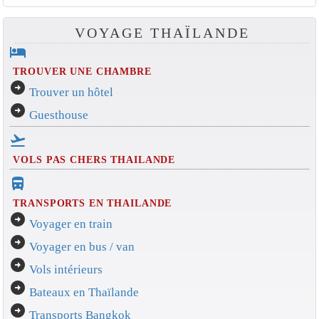
VOYAGE THAÏLANDE
hotel
TROUVER UNE CHAMBRE
arrow_circle_right
Trouver un hôtel
arrow_circle_right
Guesthouse
flight_takeoff
VOLS PAS CHERS THAILANDE
directions_bus_filled
TRANSPORTS EN THAILANDE
arrow_circle_right
Voyager en train
arrow_circle_right
Voyager en bus / van
arrow_circle_right
Vols intérieurs
arrow_circle_right
Bateaux en Thaïlande
arrow_circle_right
Transports Bangkok