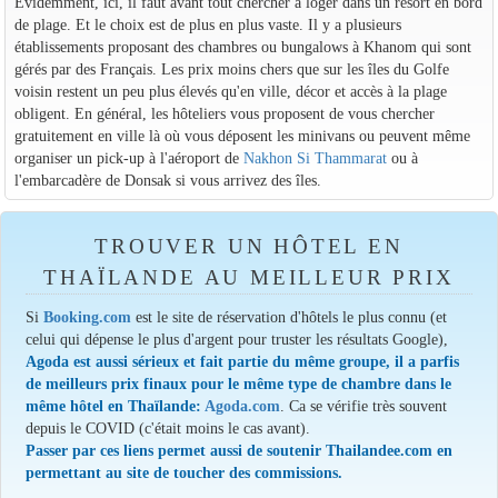
Evidemment, ici, il faut avant tout chercher à loger dans un resort en bord
de plage. Et le choix est de plus en plus vaste. Il y a plusieurs
établissements proposant des chambres ou bungalows à Khanom qui sont
gérés par des Français. Les prix moins chers que sur les îles du Golfe
voisin restent un peu plus élevés qu'en ville, décor et accès à la plage
obligent. En général, les hôteliers vous proposent de vous chercher
gratuitement en ville là où vous déposent les minivans ou peuvent même
organiser un pick-up à l'aéroport de
Nakhon Si Thammarat
ou à
l'embarcadère de Donsak si vous arrivez des îles.
TROUVER UN HÔTEL EN
THAÏLANDE AU MEILLEUR PRIX
Si
Booking.com
est le site de réservation d'hôtels le plus connu (et
celui qui dépense le plus d'argent pour truster les résultats Google),
Agoda est aussi sérieux et fait partie du même groupe, il a parfis
de meilleurs prix finaux pour le même type de chambre dans le
même hôtel en Thaïlande:
Agoda.com
. Ca se vérifie très souvent
depuis le COVID (c'était moins le cas avant).
Passer par ces liens permet aussi de soutenir Thailandee.com en
permettant au site de toucher des commissions.