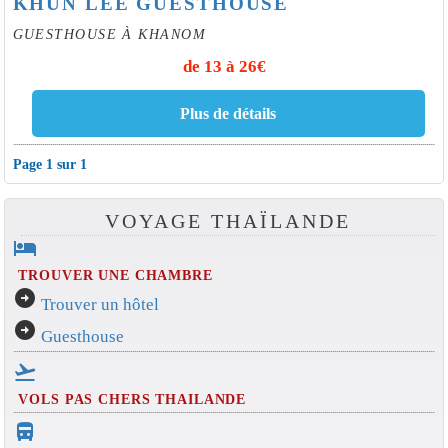
KHUN LEE GUESTHOUSE
GUESTHOUSE À KHANOM
de 13 à 26€
Page 1 sur 1
VOYAGE THAÏLANDE
hotel
TROUVER UNE CHAMBRE
arrow_circle_right
Trouver un hôtel
arrow_circle_right
Guesthouse
flight_takeoff
VOLS PAS CHERS THAILANDE
directions_bus_filled