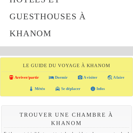
GUESTHOUSES À
KHANOM
LE GUIDE DU VOYAGE À KHANOM
directions_transit
local_hotel
photo_camera
travel_explore
Arriver/partir
Dormir
A visiter
A faire
thermostat
local_taxi
info
Météo
Se déplacer
Infos
TROUVER UNE CHAMBRE À
KHANOM