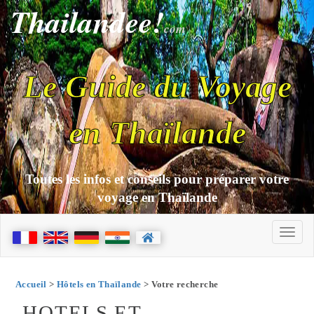
Thailandee!
com
Le Guide du Voyage
en Thaïlande
Toutes les infos et conseils pour préparer votre
voyage en Thaïlande
Accueil
>
Hôtels en Thaïlande
> Votre recherche
HOTELS ET