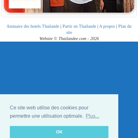
Annuaire des hotels Thailande
|
Partir en Thailande
|
A propos
|
Plan du
site
Website © Thailandee.com - 2026
Ce site web utilise des cookies pour
permettre une utilisation optimale.
Plus...
OK