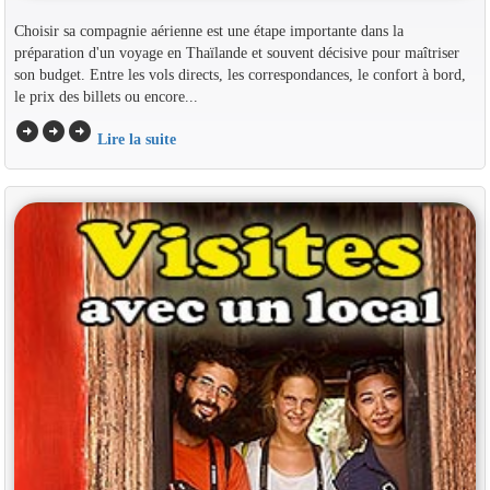
Choisir sa compagnie aérienne est une étape importante dans la
préparation d'un voyage en Thaïlande et souvent décisive pour maîtriser
son budget. Entre les vols directs, les correspondances, le confort à bord,
le prix des billets ou encore...
arrow_circle_right
arrow_circle_right
arrow_circle_right
Lire la suite