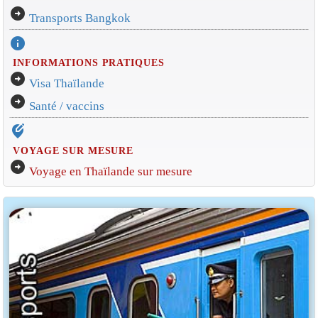
arrow_circle_right
Transports Bangkok
info
INFORMATIONS PRATIQUES
arrow_circle_right
Visa Thaïlande
arrow_circle_right
Santé / vaccins
edit_location_alt
VOYAGE SUR MESURE
arrow_circle_right
Voyage en Thaïlande sur mesure