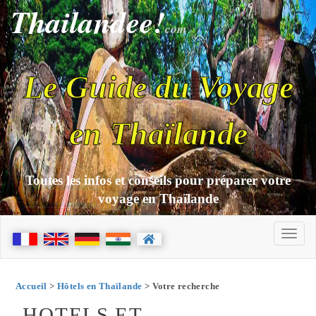
Thailandee!
com
Le Guide du Voyage
en Thaïlande
Toutes les infos et conseils pour préparer votre
voyage en Thaïlande
Accueil
>
Hôtels en Thaïlande
> Votre recherche
HOTELS ET