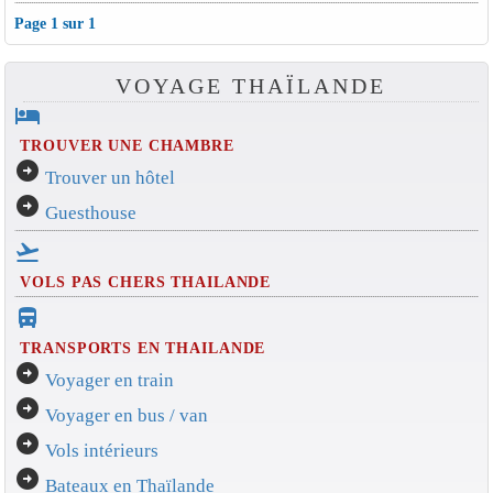
Page 1 sur 1
VOYAGE THAÏLANDE
hotel
TROUVER UNE CHAMBRE
arrow_circle_right
Trouver un hôtel
arrow_circle_right
Guesthouse
flight_takeoff
VOLS PAS CHERS THAILANDE
directions_bus_filled
TRANSPORTS EN THAILANDE
arrow_circle_right
Voyager en train
arrow_circle_right
Voyager en bus / van
arrow_circle_right
Vols intérieurs
arrow_circle_right
Bateaux en Thaïlande