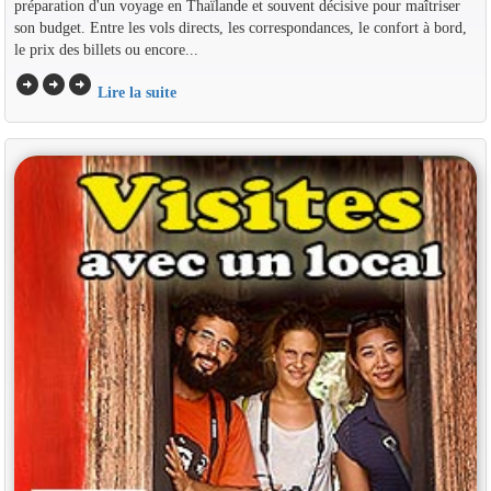
préparation d'un voyage en Thaïlande et souvent décisive pour maîtriser
son budget. Entre les vols directs, les correspondances, le confort à bord,
le prix des billets ou encore...
arrow_circle_right
arrow_circle_right
arrow_circle_right
Lire la suite