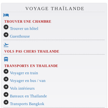
VOYAGE THAÏLANDE
hotel
TROUVER UNE CHAMBRE
arrow_circle_right
Trouver un hôtel
arrow_circle_right
Guesthouse
flight_takeoff
VOLS PAS CHERS THAILANDE
directions_bus_filled
TRANSPORTS EN THAILANDE
arrow_circle_right
Voyager en train
arrow_circle_right
Voyager en bus / van
arrow_circle_right
Vols intérieurs
arrow_circle_right
Bateaux en Thaïlande
arrow_circle_right
Transports Bangkok