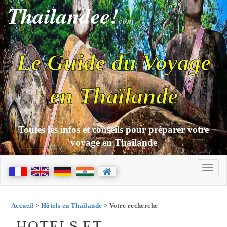
Thailandee!
com
Le Guide du Voyage
en Thaïlande
Toutes les infos et conseils pour préparer votre
voyage en Thaïlande
Accueil
>
Hôtels en Thaïlande
> Votre recherche
HOTELS ET