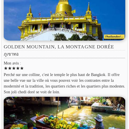
GOLDEN MOUNTAIN, LA MONTAGNE DORÉE
ภูเขาทอ
Mon avis :
star
star
star
star
star
Perché sur une colline, c'est le temple le plus haut de Bangkok. Il offre
une belle vue sur la ville où vous pouvez voir les contrastes entre la
modernité et la tradition, les quartiers riches et les quartiers plus modestes.
Son joli chedi doré se voit de loin.