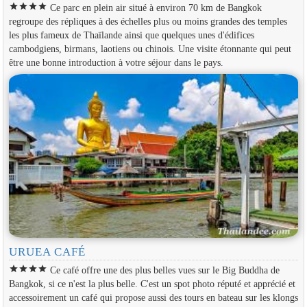
star
star
star
star
Ce parc en plein air situé à environ 70 km de Bangkok
regroupe des répliques à des échelles plus ou moins grandes des temples
les plus fameux de Thaïlande ainsi que quelques unes d'édifices
cambodgiens, birmans, laotiens ou chinois. Une visite étonnante qui peut
être une bonne introduction à votre séjour dans le pays.
URUEA CAFÉ
star
star
star
star
Ce café offre une des plus belles vues sur le Big Buddha de
Bangkok, si ce n'est la plus belle. C'est un spot photo réputé et apprécié et
accessoirement un café qui propose aussi des tours en bateau sur les klongs