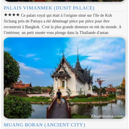
PALAIS VIMANMEK (DUSIT PALACE)
star
star
star
star
Ce palais royal qui était à l'origine situé sur l'île de Koh
Sichang près de Pattaya a été déménagé pièce par pièce pour être
reconstruit à Bangkok. C'est la plus grande demeure en tek du monde. A
l'intérieur, un petit musée vous plonge dans la Thaïlande d'antan.
MUANG BORAN (ANCIENT CITY)