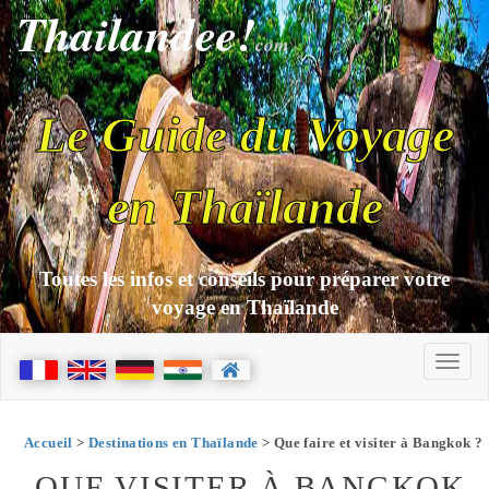
Thailandee!
com
Le Guide du Voyage
en Thaïlande
Toutes les infos et conseils pour préparer votre
voyage en Thaïlande
Accueil
>
Destinations en Thaïlande
> Que faire et visiter à Bangkok ?
QUE VISITER À BANGKOK