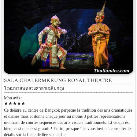
SALA CHALERMKRUNG ROYAL THEATRE
โรงมหรสพหลวงศาลาเฉลิมกรุง
Mon avis :
star
star
star
star
star
Ce théâtre au centre de Bangkok perpétue la tradition des arts dramatiques
et danses thaïs et donne chaque jour au moins 3 petites représentations
montrant de courtes séquences des arts visuels traditionnels. Et ce qui est
bien, c'est que c'est gratuit ! Enfin, presque ! Je vous invite à consulter les
détails sur la fiche dédiée sur le site.