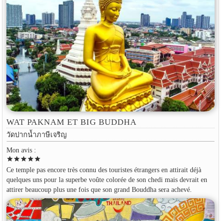
WAT PAKNAM ET BIG BUDDHA
วัดปากน้ำภาษีเจริญ
Mon avis :
star
star
star
star
star
Ce temple pas encore très connu des touristes étrangers en attirait déjà
quelques uns pour la superbe voûte colorée de son chedi mais devrait en
attirer beaucoup plus une fois que son grand Bouddha sera achevé.