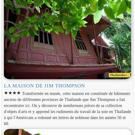
LA MAISON DE JIM THOMPSON
star
star
star
star
Transformée en musée, cette maison est constituée de bâtiments
anciens de différentes provinces de Thaïlande que Jim Thompson a fait
reconstruire ici. On y découvre de nombreuses pièces de sa collection
d'objets d'arts et y apprend les rudiments du travail de la soie en Thaïlande
à qui l'Américain a redonné ses lettres de noblesse dans les années 50 et
60.