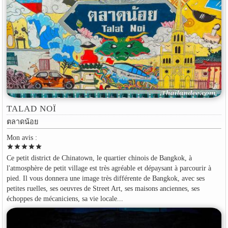
TALAD NOÏ
ตลาดน้อย
Mon avis :
star
star
star
star
star
Ce petit district de Chinatown, le quartier chinois de Bangkok, à
l'atmosphère de petit village est très agréable et dépaysant à parcourir à
pied. Il vous donnera une image très différente de Bangkok, avec ses
petites ruelles, ses oeuvres de Street Art, ses maisons anciennes, ses
échoppes de mécaniciens, sa vie locale...