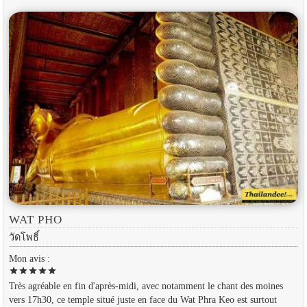
WAT PHO
วัดโพธิ์
Mon avis :
star
star
star
star
star
Très agréable en fin d'après-midi, avec notamment le chant des moines
vers 17h30, ce temple situé juste en face du Wat Phra Keo est surtout