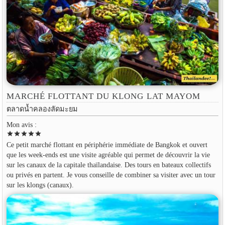
MARCHÉ FLOTTANT DU KLONG LAT MAYOM
ตลาดน้ำคลองลัดมะยม
Mon avis :
star
star
star
star
star
Ce petit marché flottant en périphérie immédiate de Bangkok et ouvert
que les week-ends est une visite agréable qui permet de découvrir la vie
sur les canaux de la capitale thaïlandaise. Des tours en bateaux collectifs
ou privés en partent. Je vous conseille de combiner sa visiter avec un tour
sur les klongs (canaux).