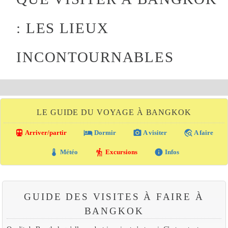
: LES LIEUX
INCONTOURNABLES
LE GUIDE DU VOYAGE À BANGKOK
directions_transit
local_hotel
photo_camera
travel_explore
Arriver/partir
Dormir
A visiter
A faire
thermostat
hiking
info
Météo
Excursions
Infos
GUIDE DES VISITES À FAIRE À
BANGKOK