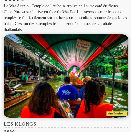
Le Wat Arun ou Temple de l'Aube se trouve de l'autre côté du fleuve
Chao Phraya sur la rive en face du Wat Po. La traversée entre les deux
temples se fait facilement sur un bac pour la modique somme de quelques
bahts. C'est un des 3 temples les plus emblématiques de la caitale
thaïlandaise.
LES KLONGS
คลอง