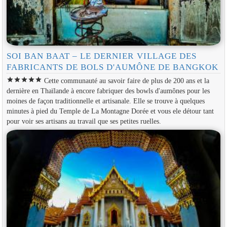
SOI BAN BAAT – LE DERNIER VILLAGE DES
FABRICANTS DE BOLS D'AUMÔNE DE BANGKOK
star
star
star
star
star
Cette communauté au savoir faire de plus de 200 ans et la
dernière en Thaïlande à encore fabriquer des bowls d'aumônes pour les
moines de façon traditionnelle et artisanale. Elle se trouve à quelques
minutes à pied du Temple de La Montagne Dorée et vous ele détour tant
pour voir ses artisans au travail que ses petites ruelles.