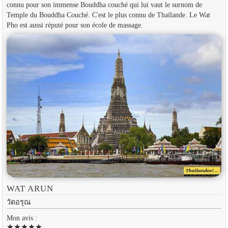
connu pour son immense Bouddha couché qui lui vaut le surnom de
Temple du Bouddha Couché. C'est le plus connu de Thaïlande. Le Wat
Pho est aussi réputé pour son école de massage.
WAT ARUN
วัดอรุณ
Mon avis :
star
star
star
star
star