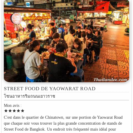
STREET FOOD DE YAOWARAT ROAD
โซนอาหารริมถนนเยาวราช
Mon avis :
star
star
star
star
star
C'est dans le quartier de Chinatown, sur une portion de Yaowarat Road
que chaque soir vous trouver la plus grande concentration de stands de
Street Food de Bangkok. Un endroit très fréquenté mais idéal pour