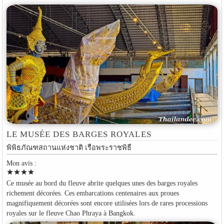
LE MUSÉE DES BARGES ROYALES
พิพิธภัณฑสถานแห่งชาติ เรือพระราชพิธี
Mon avis :
star
star
star
star
Ce musée au bord du fleuve abrite quelques unes des barges royales
richement décorées. Ces embarcations centenaires aux proues
magnifiquement décorées sont encore utilisées lors de rares processions
royales sur le fleuve Chao Phraya à Bangkok.