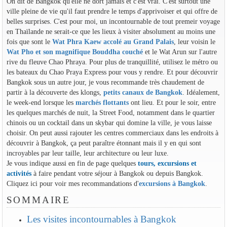
On dit de Bangkok qu'elle ne dort jamais et c'est vrai. C'est surtout une
ville pleine de vie qu'il faut prendre le temps d'apprivoiser et qui offre de
belles surprises. C'est pour moi, un incontournable de tout premeir voyage
en Thaïlande ne serait-ce que les lieux à visiter absolument au moins une
fois que sont le
Wat Phra Kaew accolé au Grand Palais
, leur voisin le
Wat Pho et son magnifique Bouddha couché
et le Wat Arun sur l'autre
rive du fleuve Chao Phraya. Pour plus de tranquillité, utilisez le métro ou
les bateaux du Chao Praya Express pour vous y rendre. Et pour découvrir
Bangkok sous un autre jour, je vous recommande très chaudement de
partir à la découverte des klongs,
petits canaux de Bangkok
. Idéalement,
le week-end lorsque les
marchés flottants
ont lieu. Et pour le soir, entre
les quelques marchés de nuit, la Street Food, notamment dans le quartier
chinois ou un cocktail dans un skybar qui domine la ville, je vous laisse
choisir. On peut aussi rajouter les centres commerciaux dans les endroits à
découvrir à Bangkok, ça peut paraître étonnant mais il y en qui sont
incroyables par leur taille, leur architecture ou leur luxe.
Je vous indique aussi en fin de page quelques
tours, excursions et
activités
à faire pendant votre séjour à Bangkok ou depuis Bangkok.
Cliquez ici pour voir mes recommandations d'
excursions à Bangkok
.
SOMMAIRE
Les visites incontournables à Bangkok