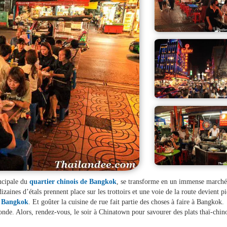
incipale du
quartier chinois de Bangkok
, se transforme en un immense marché
izaines d’étals prennent place sur les trottoirs et une voie de la route devient p
e Bangkok
. Et goûter la cuisine de rue fait partie des choses à faire à Bangkok.
onde. Alors, rendez-vous, le soir à Chinatown pour savourer des plats thaï-chin