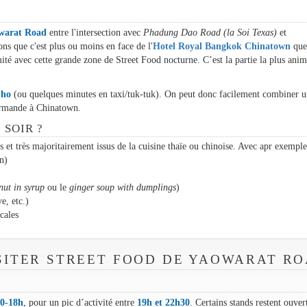
warat Road
entre l'intersection avec
Phadung Dao Road (la Soi Texas)
et
ons que c'est plus ou moins en face de l'
Hotel Royal Bangkok Chinatown
que
imité avec cette grande zone de Street Food nocturne. C’est la partie la plus ani
Pho
(ou quelques minutes en taxi/tuk-tuk). On peut donc facilement combiner 
ourmande à Chinatown.
SOIR ?
s et très majoritairement issus de la cuisine thaïe ou chinoise. Avec apr exemple
n)
nut in syrup
ou le
ginger soup with dumplings
)
e, etc.)
cales
SITER STREET FOOD DE YAOWARAT R
0-18h
, pour un pic d’activité entre
19h et 22h30
. Certains stands restent ouver