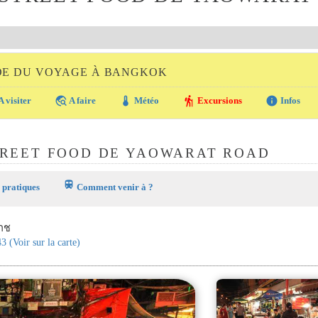
DE DU VOYAGE À BANGKOK
travel_explore
thermostat
hiking
info
A visiter
A faire
Météo
Excursions
Infos
TREET FOOD DE YAOWARAT ROAD
train
 pratiques
Comment venir à ?
ราช
43
(Voir sur la carte)