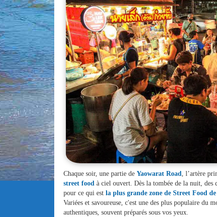
Chaque soir, une partie de
Yaowarat Road
, l’artère pr
street food
à ciel ouvert. Dès la tombée de la nuit, des d
pour ce qui est
la plus grande zone de Street Food d
Variées et savoureuse, c'est une des plus populaire du m
authentiques, souvent préparés sous vos yeux.