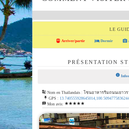
LE GUI
directions_transit
local_hotel
photo_camera
Arriver/partir
Dormir
PRÉSENTATION S
info
Infos
g_translate
Nom en Thaïlandais : โซนอาหารริมถนนเยาว
push_pin
GPS :
13.740555928645014,100.509477583624
reviews
star
star
star
star
star
Mon avis: