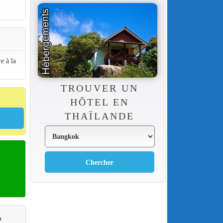
e à la
TROUVER UN
HÔTEL EN
THAÏLANDE
P