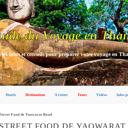
uide du Voyage en Thaï
 les infos et conseils pour préparer votre voyage en Th
Hotels
Destinations
A visiter
Tours
Vidéos
Infos p
Street Food de Yaowarat Road
STREET FOOD DE YAOWARAT