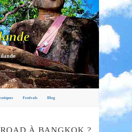
lande
aïlande
ratiques
Festivals
Blog
 ROAD À BANGKOK ?