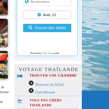
Août, 12
Trouver des billets
Powered by
12Go Asia
system
VOYAGE THAÏLANDE
hotel
TROUVER UNE CHAMBRE
arrow_circle_right
Trouver un hôtel
 de
arrow_circle_right
Guesthouse
iétonne
flight_takeoff
VOLS PAS CHERS
ois
THAILANDE