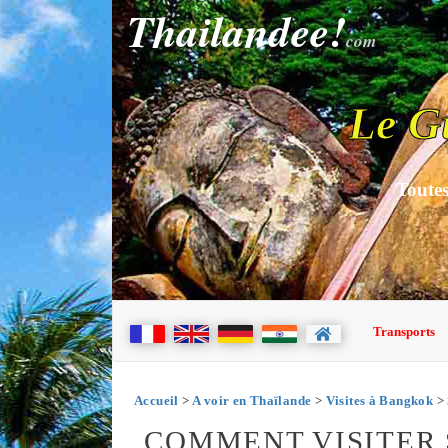
Thailandee!
com
Le G
Toutes
Transports
Accueil
>
A voir en Thaïlande
>
Visites à Bangkok
> 
COMMENT VISITER 