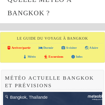
BANGKOK ?
LE GUIDE DU VOYAGE À BANGKOK
directions_transit
local_hotel
photo_camera
travel_explore
Arriver/partir
Dormir
A visiter
A faire
thermostat
hiking
info
Météo
Excursions
Infos
MÉTÉO ACTUELLE BANGKOK
ET PRÉVISIONS