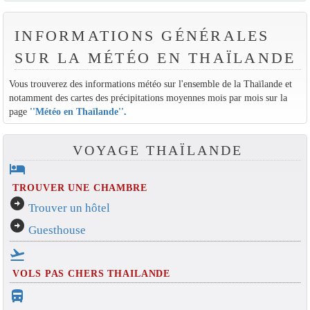
INFORMATIONS GÉNÉRALES
SUR LA MÉTÉO EN THAÏLANDE
Vous trouverez des informations météo sur l'ensemble de la Thaïlande et
notamment des cartes des précipitations moyennes mois par mois sur la
page
''Météo en Thaïlande''
.
VOYAGE THAÏLANDE
hotel
TROUVER UNE CHAMBRE
arrow_circle_right
Trouver un hôtel
arrow_circle_right
Guesthouse
flight_takeoff
VOLS PAS CHERS THAILANDE
directions_bus_filled