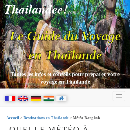
Thailandee!
com
Le Guide du Voyage
en Thaïlande
Toutes les infos et conseils pour préparer votre
voyage en Thaïlande
Accueil
>
Destinations en Thaïlande
> Météo Bangkok
QUELLE MÉTÉO À