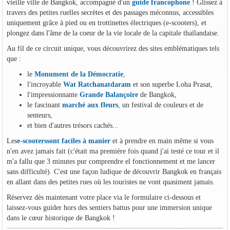
vieille ville de Bangkok, accompagné d'un
guide francophone
! Glissez à
travers des petites ruelles secrètes et des passages méconnus, accessibles
uniquement grâce à pied ou en trottinettes électriques (e-scooters), et
plongez dans l'âme de la coeur de la vie locale de la capitale thaïlandaise.
Au fil de ce circuit unique, vous découvrirez des sites emblématiques tels
que :
le
Monument de la Démocratie
,
l'incroyable
Wat Ratchanatdaram
et son superbe Loha Prasat,
l'impressionnante
Grande Balançoire
de Bangkok,
le fascinant
marché aux fleurs
, un festival de couleurs et de
senteurs,
et bien d'autres trésors cachés...
Les
e-scooterssont faciles à manier
et à prendre en main même si vous
n'en avez jamais fait (c'était ma première fois quand j'ai testé ce tour et il
m'a fallu que 3 minutes pur comprendre el fonctionnement et me lancer
sans difficulté). C'est une façon ludique de découvrir Bangkok en français
en allant dans des petites rues où les touristes ne vont quasiment jamais.
Réservez dès maintenant votre place via le formulaire ci-dessous et
laissez-vous guider hors des sentiers battus pour une immersion unique
dans le cœur historique de Bangkok !