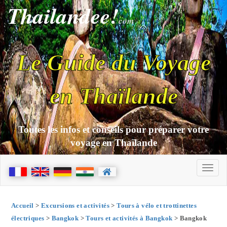
Thailandee!
com
Le Guide du Voyage
en Thaïlande
Toutes les infos et conseils pour préparer votre
voyage en Thaïlande
Accueil
>
Excursions et activités
>
Tours à vélo et trottinettes
électriques
>
Bangkok
>
Tours et activités à Bangkok
> Bangkok