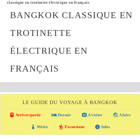
classique en trotinette électrique en français
BANGKOK CLASSIQUE EN
TROTINETTE
ÉLECTRIQUE EN
FRANÇAIS
LE GUIDE DU VOYAGE À BANGKOK
directions_transit
local_hotel
photo_camera
travel_explore
Arriver/partir
Dormir
A visiter
A faire
thermostat
hiking
info
Météo
Excursions
Infos