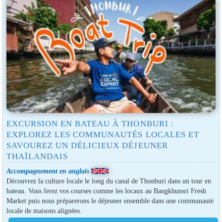
EXCURSION EN BATEAU À THONBURI :
EXPLOREZ LES COMMUNAUTÉS LOCALES ET
SAVOUREZ UN DÉLICIEUX DÉJEUNER
THAÏLANDAIS
Accompagnement en anglais
Découvrez la culture locale le long du canal de Thonburi dans un tour en
bateau. Vous ferez vos courses comme les locaux au Bangkhunsri Fresh
Market puis nous préparerons le déjeuner ensemble dans une communauté
locale de maisons alignées.