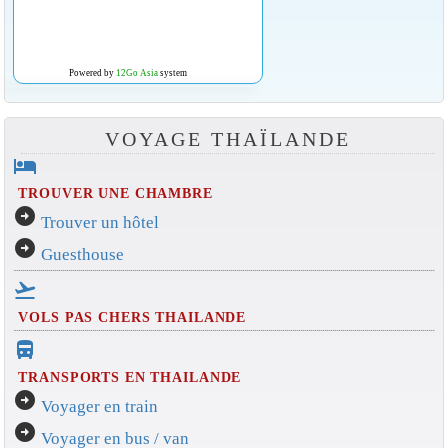
Powered by
12Go Asia
system
VOYAGE THAÏLANDE
hotel
TROUVER UNE CHAMBRE
arrow_circle_right
Trouver un hôtel
arrow_circle_right
Guesthouse
flight_takeoff
VOLS PAS CHERS THAILANDE
directions_bus_filled
TRANSPORTS EN THAILANDE
arrow_circle_right
Voyager en train
arrow_circle_right
Voyager en bus / van