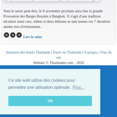
Vous le savez peut-être, le 6 novembre prochain aura lieu la grande
Procession des Barges Royales à Bangkok. Il s'agit d'une tradition
séculaire assez rare, même si deux éditions se sont tenues ces 7 dernières
années lors d'événements...
arrow_circle_right
arrow_circle_right
arrow_circle_right
Lire la suite
Annuaire des hotels Thailande
|
Partir en Thailande
|
A propos
|
Plan du
site
Website © Thailandee.com - 2026
Ce site web utilise des cookies pour
permettre une utilisation optimale.
Plus...
OK