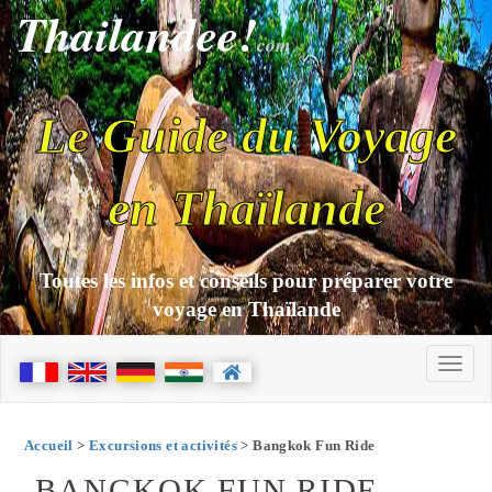
Thailandee!
com
Le Guide du Voyage
en Thaïlande
Toutes les infos et conseils pour préparer votre
voyage en Thaïlande
Accueil
>
Excursions et activités
> Bangkok Fun Ride
BANGKOK FUN RIDE -