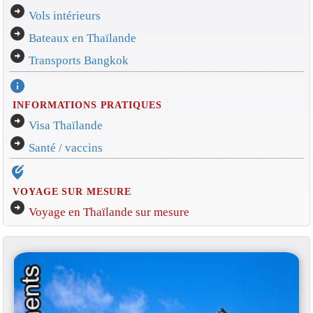
arrow_circle_right
Vols intérieurs
arrow_circle_right
Bateaux en Thaïlande
arrow_circle_right
Transports Bangkok
info
INFORMATIONS PRATIQUES
arrow_circle_right
Visa Thaïlande
arrow_circle_right
Santé / vaccins
edit_location_alt
VOYAGE SUR MESURE
arrow_circle_right
Voyage en Thaïlande sur mesure