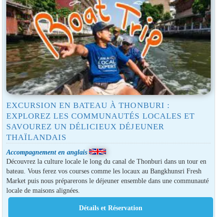
EXCURSION EN BATEAU À THONBURI :
EXPLOREZ LES COMMUNAUTÉS LOCALES ET
SAVOUREZ UN DÉLICIEUX DÉJEUNER
THAÏLANDAIS
Accompagnement en anglais
Découvrez la culture locale le long du canal de Thonburi dans un tour en
bateau. Vous ferez vos courses comme les locaux au Bangkhunsri Fresh
Market puis nous préparerons le déjeuner ensemble dans une communauté
locale de maisons alignées.