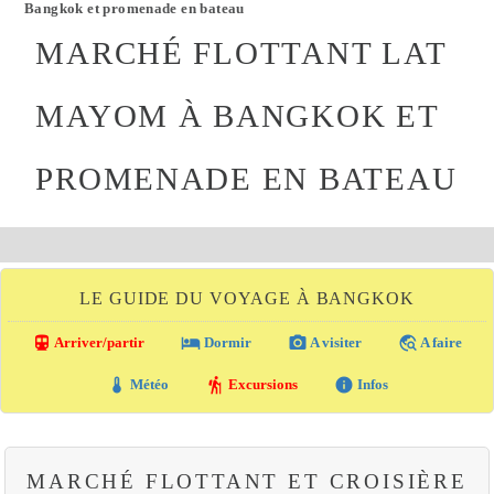
Bangkok et promenade en bateau
MARCHÉ FLOTTANT LAT
MAYOM À BANGKOK ET
PROMENADE EN BATEAU
LE GUIDE DU VOYAGE À BANGKOK
directions_transit
local_hotel
photo_camera
travel_explore
Arriver/partir
Dormir
A visiter
A faire
thermostat
hiking
info
Météo
Excursions
Infos
MARCHÉ FLOTTANT ET CROISIÈRE