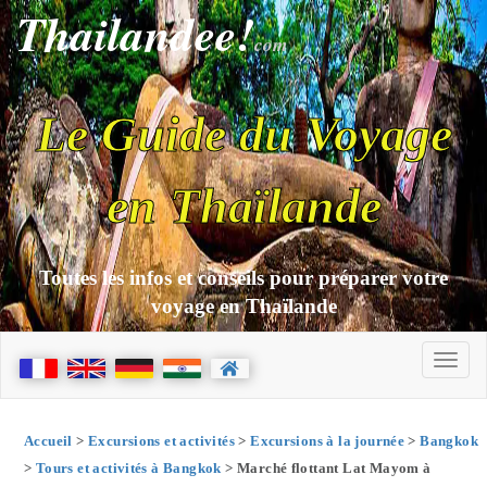
Thailandee!
com
Le Guide du Voyage
en Thaïlande
Toutes les infos et conseils pour préparer votre
voyage en Thaïlande
Accueil
>
Excursions et activités
>
Excursions à la journée
>
Bangkok
>
Tours et activités à Bangkok
> Marché flottant Lat Mayom à