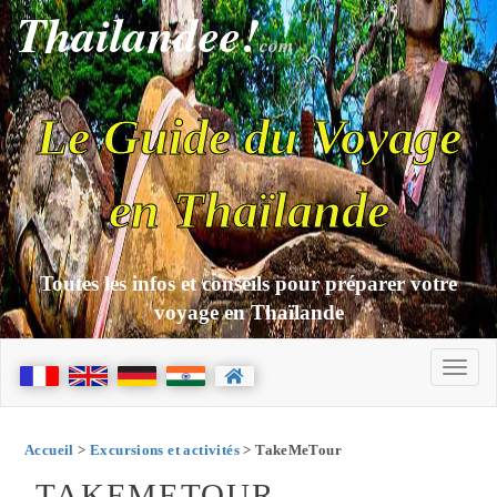
Thailandee!
com
Le Guide du Voyage
en Thaïlande
Toutes les infos et conseils pour préparer votre
voyage en Thaïlande
Accueil
>
Excursions et activités
> TakeMeTour
TAKEMETOUR -