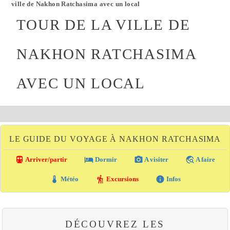
ville de Nakhon Ratchasima avec un local
TOUR DE LA VILLE DE
NAKHON RATCHASIMA
AVEC UN LOCAL
LE GUIDE DU VOYAGE À NAKHON RATCHASIMA
directions_transit
local_hotel
photo_camera
travel_explore
Arriver/partir
Dormir
A visiter
A faire
thermostat
hiking
info
Météo
Excursions
Infos
DÉCOUVREZ LES