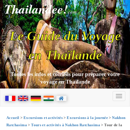
Thailandee!
com
Le Guide du Voyage
en Thaïlande
Toutes les infos et conseils pour préparer votre
voyage en Thaïlande
Accueil
>
Excursions et activités
>
Excursions à la journée
>
Nakhon
Ratchasima
>
Tours et activités à Nakhon Ratchasima
> Tour de la