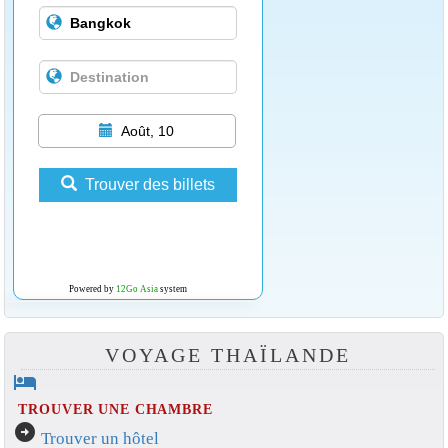
Août, 10
Trouver des billets
Powered by
12Go Asia
system
VOYAGE THAÏLANDE
hotel
TROUVER UNE CHAMBRE
arrow_circle_right
Trouver un hôtel