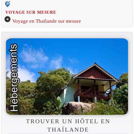
edit_location_alt
VOYAGE SUR MESURE
arrow_circle_right
Voyage en Thaïlande sur mesure
TROUVER UN HÔTEL EN
THAÏLANDE