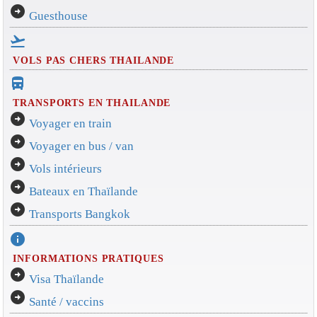
arrow_circle_right
Guesthouse
flight_takeoff
VOLS PAS CHERS THAILANDE
directions_bus_filled
TRANSPORTS EN THAILANDE
arrow_circle_right
Voyager en train
arrow_circle_right
Voyager en bus / van
arrow_circle_right
Vols intérieurs
arrow_circle_right
Bateaux en Thaïlande
arrow_circle_right
Transports Bangkok
info
INFORMATIONS PRATIQUES
arrow_circle_right
Visa Thaïlande
arrow_circle_right
Santé / vaccins