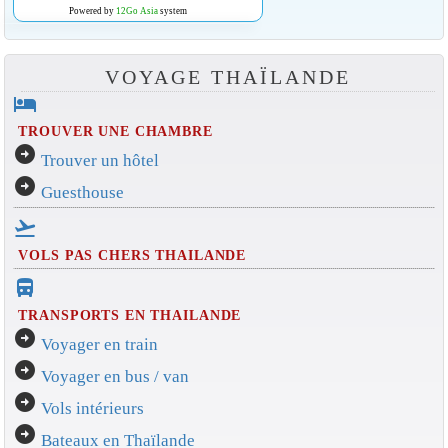
Powered by
12Go Asia
system
VOYAGE THAÏLANDE
hotel
TROUVER UNE CHAMBRE
arrow_circle_right
Trouver un hôtel
arrow_circle_right
Guesthouse
flight_takeoff
VOLS PAS CHERS THAILANDE
directions_bus_filled
TRANSPORTS EN THAILANDE
arrow_circle_right
Voyager en train
arrow_circle_right
Voyager en bus / van
arrow_circle_right
Vols intérieurs
arrow_circle_right
Bateaux en Thaïlande