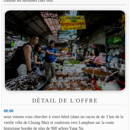
comme les nordistes chez moi.
DÉTAIL DE L'OFFRE
08:00
nous venons vous chercher à votre hôtel (dans un rayon de de 3 km de la
vieille ville de Chiang Mai) et roulerons vers Lamphun sur la route
historique bordée de plus de 900 arbres Yang Na.