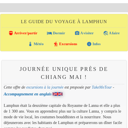
LE GUIDE DU VOYAGE À LAMPHUN
directions_transit
local_hotel
photo_camera
travel_explore
Arriver/partir
Dormir
A visiter
A faire
thermostat
hiking
info
Météo
Excursions
Infos
JOURNÉE UNIQUE PRÈS DE
CHIANG MAI !
Cette offre de
excursions à la journée
est proposée par
TakeMeTour
-
Accompagnement en anglais
Lamphun était la deuxième capitale du Royaume de Lanna et elle a plus
de 1 300 ans. Vous en apprendrez plus sur la culture Lanna, y compris le
mode de vie local, les coutumes bouddhistes et la nourriture. Nous
déjeunerons avec les habitants de Lamphun et préparerons un dîner facile