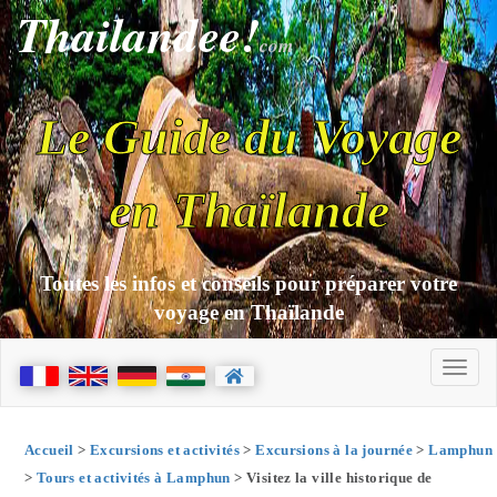
Thailandee!
com
Le Guide du Voyage
en Thaïlande
Toutes les infos et conseils pour préparer votre
voyage en Thaïlande
Accueil
>
Excursions et activités
>
Excursions à la journée
>
Lamphun
>
Tours et activités à Lamphun
> Visitez la ville historique de