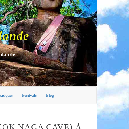
lande
aïlande
ratiques
Festivals
Blog
OK NAGA CAVE) À