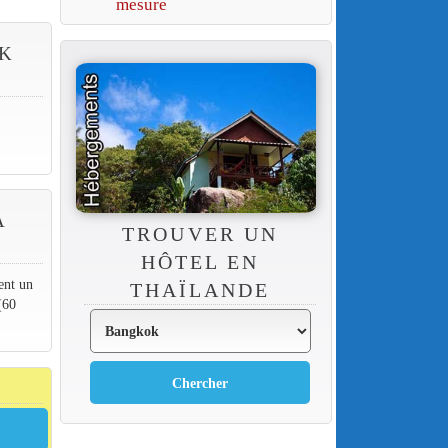
mesure
OK
A
TROUVER UN
HÔTEL EN
ent un
THAÏLANDE
(60