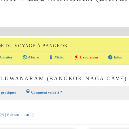
DE DU VOYAGE À BANGKOK
travel_explore
thermostat
hiking
info
A visiter
A faire
Météo
Excursions
Infos
ELUWANARAM (BANGKOK NAGA CAVE)
train
 pratiques
Comment venir à ?
23
(Voir sur la carte)