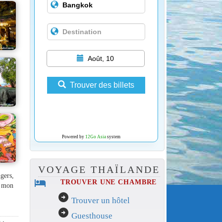
Août, 10
Trouver des billets
Powered by
12Go Asia
system
VOYAGE THAÏLANDE
gers,
hotel
TROUVER UNE CHAMBRE
e mon
arrow_circle_right
Trouver un hôtel
arrow_circle_right
Guesthouse