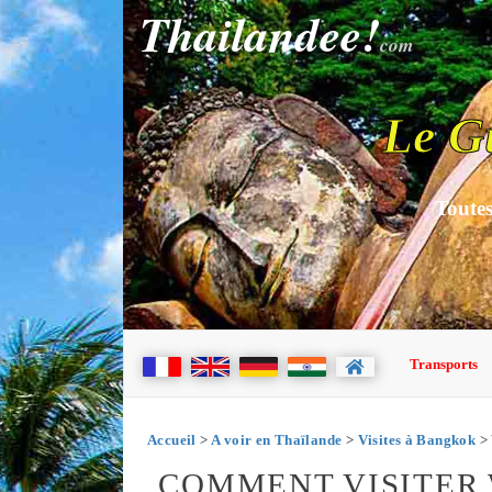
Thailandee!
com
Le G
Toutes
Transports
Accueil
>
A voir en Thaïlande
>
Visites à Bangkok
> 
COMMENT VISITER