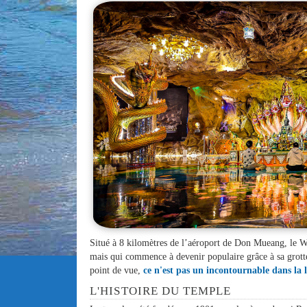
Situé à 8 kilomètres de l’aéroport de Don Mueang, le 
mais qui commence à devenir populaire grâce à sa grotte
point de vue,
ce n'est pas un incontournable dans la l
L'HISTOIRE DU TEMPLE