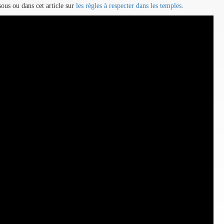
sous ou dans cet article sur
les règles à respecter dans les temples
.