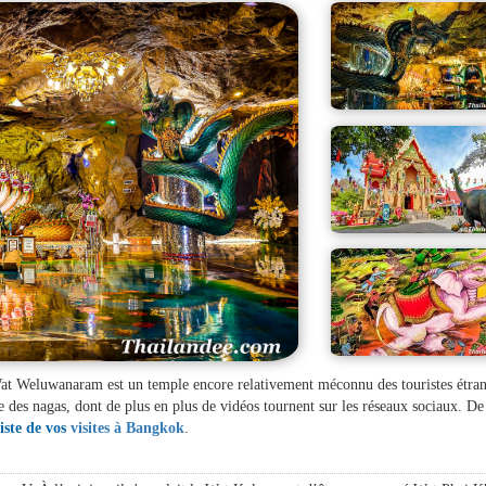
Wat Weluwanaram est un temple encore relativement méconnu des touristes étran
 des nagas, dont de plus en plus de vidéos tournent sur les réseaux sociaux. D
iste de vos
visites à Bangkok
.