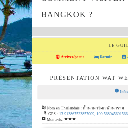
BANGKOK ?
LE GUI
directions_transit
local_hotel
photo_camera
Arriver/partir
Dormir
PRÉSENTATION WAT W
info
Infos
g_translate
Nom en Thaïlandais : ถ้ำนาคาวัดเวฬุวนาราม
push_pin
GPS :
13.913867523857009, 100.568045691566
reviews
star
star
star
Mon avis: