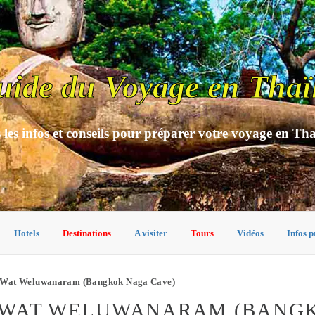
uide du Voyage en Thaï
 les infos et conseils pour préparer votre voyage en Th
Hotels
Destinations
A visiter
Tours
Vidéos
Infos p
Wat Weluwanaram (Bangkok Naga Cave)
 WAT WELUWANARAM (BANGK