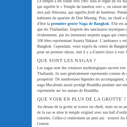
Le temple a été fondé vers 1901 sous le règne du roi R
qui signifie le « Temple du bambou vert », en raison 
mot pali
Veluvana
, qui signifie
forêt de bambous
. Penda
habitants du quartier de Don Mueang. Puis, un chedi a é
d'être la
première grotte Naga de Bangkok
. Elle est 
que les Thaïlandais. Inspirée des sanctuaires mystiques 
évidemment, par les immenses serpents nagas qui s'enro
108 têtes représentant Ananta Nakarat. L'ambiance y est 
Bangkok. Cependant, venir exprès du centre de Bangkok (
pour un premier séjour, tant il y a d'autres lieux à voir. D
QUE SONT LES NAGAS ?
Les nagas sont des créatures mythologiques sacrées très
Thaïlande, ils sont généralement représentés comme de gi
prospérité. De nombreuses légendes les accompagnent, sur
naga Mucalinda aurait protégé Bouddha pendant une tempê
représentée sur les statues de Bouddha.
QUE VOIR EN PLUS DE LA GROTTE ?
Au-dessus de la grotte se trouve un chedi, mais on ne pe
de la rue se situe le temple originel avec son hall d'or
colorées. Celles-ci renferment un petit jeu : trouver le
l'entrée.