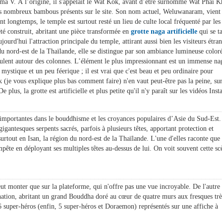
ama V. À l’origine, il s'appelait le Wat Kok, avant d’être surnommé Wat Phai K
des nombreux bambous présents sur le site. Son nom actuel, Weluwanaram, vient
nt longtemps, le temple est surtout resté un lieu de culte local fréquenté par les
té construit, abritant une pièce transformée en
grotte naga artificielle
qui se t
aujourd'hui l'attraction principale du temple, attirant aussi bien les visiteurs étra
du nord-est de la Thaïlande, elle se distingue par son ambiance lumineuse coloré
ulent autour des colonnes. L’élément le plus impressionnant est un immense na
mystique et un peu féerique ; il est vrai que c'est beau et peu ordinaire pour
je vous explique plus bas comment faire) n'en vaut peut-être pas la peine, su
e plus, la grotte est artificielle et plus petite qu'il n'y paraît sur les vidéos Ins
 importantes dans le bouddhisme et les croyances populaires d’Asie du Sud-Est
gantesques serpents sacrés, parfois à plusieurs têtes, apportant protection et
tout en Isan, la région du nord-est de la Thaïlande. L'une d'elles raconte que 
te en déployant ses multiples têtes au-dessus de lui. On voit souvent cette sc
ut monter que sur la plateforme, qui n'offre pas une vue incroyable. De l'autre
dination, abritant un grand Bouddha doré au cœur de quatre murs aux fresques trè
s 6 super-héros (enfin, 5 super-héros et Doraemon) représentés sur une affiche à