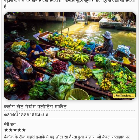
पड़ोस के बीच विरोधाभास देख सकते हैं। उसकी सुंदर सुनहरी छेदी दूर से देखी जा सकती
है।
क्लोंग लैट मेयोम फ्लोटिंग मार्केट
ตลาดน้ำคลองลัดมะยม
मेरी राय :
star
star
star
star
star
बैंकॉक के ठीक बाहरी इलाके में यह छोटा सा तैरता हुआ बाज़ार, जो केवल सप्ताहांत पर