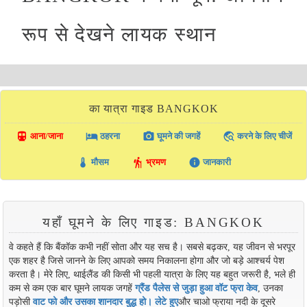
रूप से देखने लायक स्थान
का यात्रा गाइड BANGKOK
directions_transit
local_hotel
photo_camera
travel_explore
आना/जाना
ठहरना
घूमने की जगहें
करने के लिए चीजें
thermostat
hiking
info
मौसम
भ्रमण
जानकारी
यहाँ घूमने के लिए गाइड: BANGKOK
वे कहते हैं कि बैंकॉक कभी नहीं सोता और यह सच है। सबसे बढ़कर, यह जीवन से भरपूर
एक शहर है जिसे जानने के लिए आपको समय निकालना होगा और जो बड़े आश्चर्य पेश
करता है। मेरे लिए, थाईलैंड की किसी भी पहली यात्रा के लिए यह बहुत जरूरी है, भले ही
कम से कम एक बार घूमने लायक जगहें
ग्रैंड पैलेस से जुड़ा हुआ वॉट फ्रा केव
, उनका
पड़ोसी
वाट फो और उसका शानदार बुद्ध हो। लेटे हुए
और चाओ फ्राया नदी के दूसरे