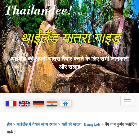
Thailandee!
com
थाईलैंड यात्रा गाइड
थाईलैंड की अपनी यात्रा तैयार करने के लिए सभी जानकारी
और सलाह
होम
>
थाईलैंड में देखने योग्य स्थान
>
यहाँ की यात्रा: Bangkok
> बैंग नाम फुएंग फ्लोटिंग
मार्केट