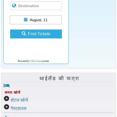
August, 11
Find Tickets
Powered by
12Go Asia
system
थाईलैंड की यात्रा
hotel
कमरा खोजें
arrow_circle_right
होटल खोजें
arrow_circle_right
गैस्टहाउस