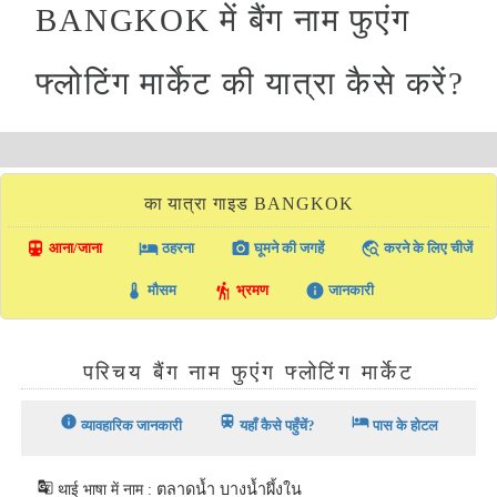
BANGKOK में बैंग नाम फुएंग
फ्लोटिंग मार्केट की यात्रा कैसे करें?
का यात्रा गाइड BANGKOK
directions_transit
local_hotel
photo_camera
travel_explore
आना/जाना
ठहरना
घूमने की जगहें
करने के लिए चीजें
thermostat
hiking
info
मौसम
भ्रमण
जानकारी
परिचय बैंग नाम फुएंग फ्लोटिंग मार्केट
info
train
hotel
व्यावहारिक जानकारी
यहाँ कैसे पहुँचें?
पास के होटल
g_translate
थाई भाषा में नाम : ตลาดน้ำ บางนํ้าผึ้งใน