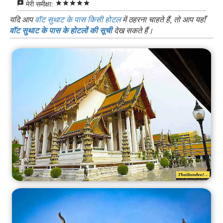
reviews
star
star
star
star
star
मेरी समीक्षा:
यदि आप
वॉट सुथाट के पास किसी होटल
में ठहरना चाहते हैं, तो आप यहाँ
वॉट सुथाट के पास के होटलों की सूची
देख सकते हैं।