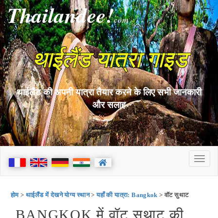
Thailandee!
com
थाईलैंड यात्रा गाइड
थाईलैंड की अपनी यात्रा तैयार करने के लिए सभी जानकारी
और सलाह
होम
>
थाईलैंड में देखने योग्य स्थान
>
यहाँ की यात्रा: Bangkok
> वॉट सुथाट
BANGKOK में वॉट सुथाट की