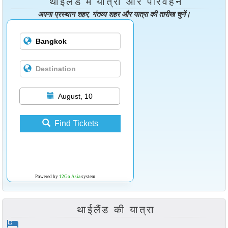
थाईलैंड में यात्रा और परिवहन
अपना प्रस्थान शहर, गंतव्य शहर और यात्रा की तारीख चुनें।
August, 10
Find Tickets
Powered by
12Go Asia
system
थाईलैंड की यात्रा
hotel