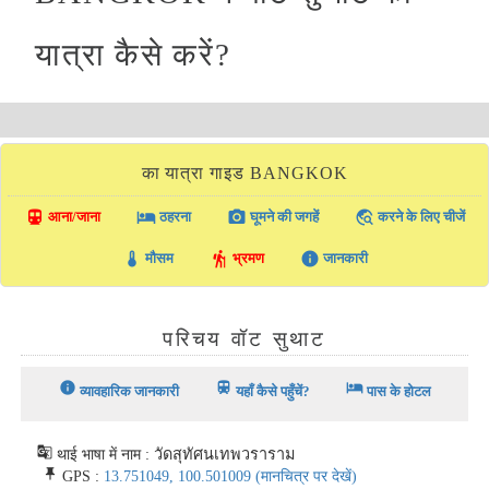
यात्रा कैसे करें?
का यात्रा गाइड BANGKOK
directions_transit
local_hotel
photo_camera
travel_explore
आना/जाना
ठहरना
घूमने की जगहें
करने के लिए चीजें
thermostat
hiking
info
मौसम
भ्रमण
जानकारी
परिचय वॉट सुथाट
info
train
hotel
व्यावहारिक जानकारी
यहाँ कैसे पहुँचें?
पास के होटल
g_translate
थाई भाषा में नाम : วัดสุทัศนเทพวราราม
push_pin
GPS :
13.751049, 100.501009
(मानचित्र पर देखें)