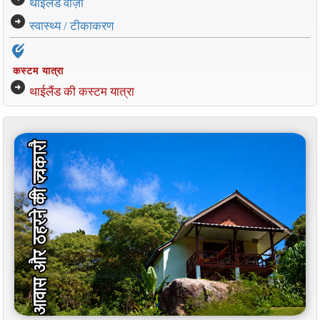
थाईलैंड वीज़ा
arrow_circle_right
स्वास्थ्य / टीकाकरण
edit_location_alt
कस्टम यात्रा
arrow_circle_right
थाईलैंड की कस्टम यात्रा