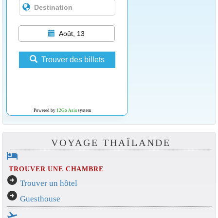
Août, 13
Trouver des billets
Powered by
12Go Asia
system
VOYAGE THAÏLANDE
hotel
TROUVER UNE CHAMBRE
arrow_circle_right
Trouver un hôtel
arrow_circle_right
Guesthouse
flight_takeoff