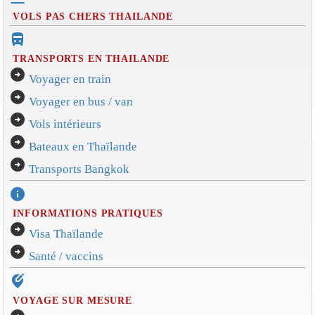
VOLS PAS CHERS THAILANDE
directions_bus_filled
TRANSPORTS EN THAILANDE
arrow_circle_right
Voyager en train
arrow_circle_right
Voyager en bus / van
arrow_circle_right
Vols intérieurs
arrow_circle_right
Bateaux en Thaïlande
arrow_circle_right
Transports Bangkok
info
INFORMATIONS PRATIQUES
arrow_circle_right
Visa Thaïlande
arrow_circle_right
Santé / vaccins
edit_location_alt
VOYAGE SUR MESURE