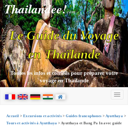
Thailandee!
com
Le Guide du Voyage
en Thaïlande
Toutes les infos et conseils pour préparer votre
voyage en Thaïlande
Accueil
>
Excursions et activités
>
Guides francophones
>
Ayutthaya
>
Tours et activités à Ayutthaya
> Ayutthaya et Bang Pa In avec guide