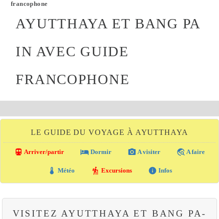
francophone
AYUTTHAYA ET BANG PA
IN AVEC GUIDE
FRANCOPHONE
LE GUIDE DU VOYAGE À AYUTTHAYA
directions_transit
local_hotel
photo_camera
travel_explore
Arriver/partir
Dormir
A visiter
A faire
thermostat
hiking
info
Météo
Excursions
Infos
VISITEZ AYUTTHAYA ET BANG PA-