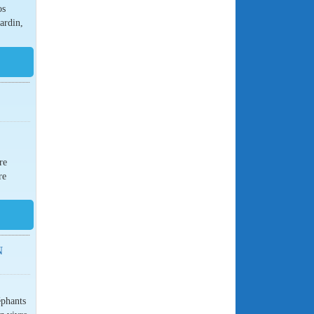
os
jardin,
re
re
N
éphants