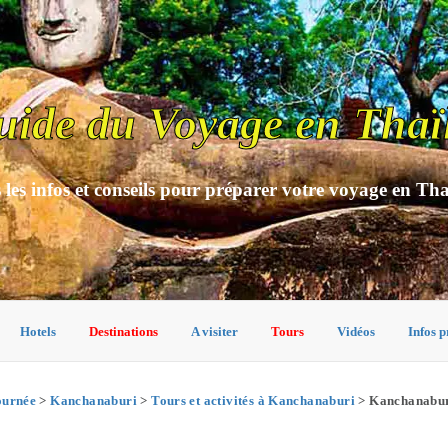
uide du Voyage en Thaï
 les infos et conseils pour préparer votre voyage en Th
Hotels
Destinations
A visiter
Tours
Vidéos
Infos p
ournée
>
Kanchanaburi
>
Tours et activités à Kanchanaburi
> Kanchanaburi