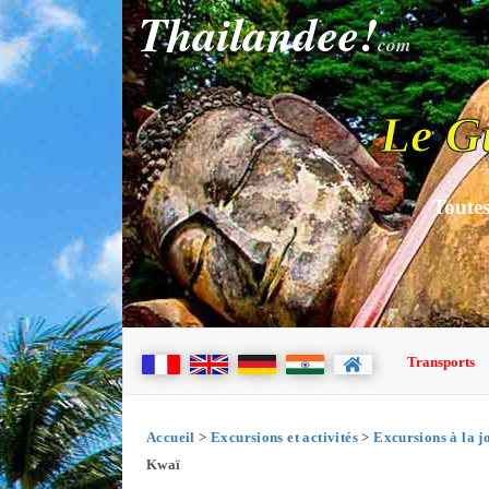
Thailandee!
com
Le G
Toutes
Transports
Accueil
>
Excursions et activités
>
Excursions à la j
Kwaï