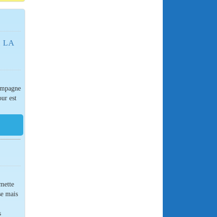
 LA
campagne
our est
rmette
se mais
s