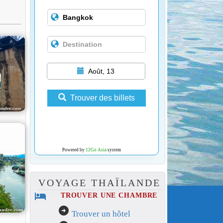
Août, 13
Trouver des billets
Powered by
12Go Asia
system
VOYAGE THAÏLANDE
hotel
TROUVER UNE CHAMBRE
arrow_circle_right
Trouver un hôtel