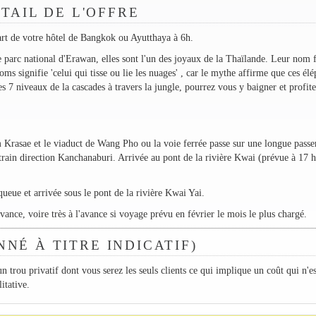
TAIL DE L'OFFRE
art de votre hôtel de Bangkok ou Ayutthaya à 6h.
 parc national d'Erawan, elles sont l'un des joyaux de la Thaïlande. Leur nom f
s signifie 'celui qui tisse ou lie les nuages' , car le mythe affirme que ces élé
s 7 niveaux de la cascades à travers la jungle, pourrez vous y baigner et profite
 Krasae et le viaduct de Wang Pho ou la voie ferrée passe sur une longue passer
rain direction Kanchanaburi. Arrivée au pont de la rivière Kwai (prévue à 17 
queue et arrivée sous le pont de la rivière Kwai Yai.
avance, voire très à l'avance si voyage prévu en février le mois le plus chargé.
NNÉ À TITRE INDICATIF)
n trou privatif dont vous serez les seuls clients ce qui implique un coût qui n'es
itative.