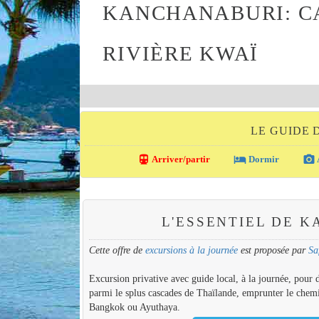
KANCHANABURI: CA
RIVIÈRE KWAÏ
LE GUIDE
directions_transit
local_hotel
photo_camera
Arriver/partir
Dormir
L'ESSENTIEL DE 
Cette offre de
excursions à la journée
est proposée par
Sa
Excursion privative avec guide local, à la journée, pour
parmi le splus cascades de Thaïlande, emprunter le chemi
Bangkok ou Ayuthaya.