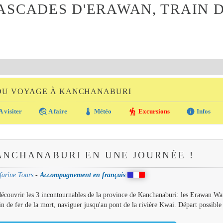
SCADES D'ERAWAN, TRAIN D
 DU VOYAGE À KANCHANABURI
travel_explore
thermostat
hiking
info
A visiter
A faire
Météo
Excursions
Infos
KANCHANABURI EN UNE JOURNÉE !
farine Tours
-
Accompagnement en français
 découvrir les 3 incontournables de la province de Kanchanaburi: les Erawan Wat
n de fer de la mort, naviguer jusqu'au pont de la rivière Kwai. Départ possible