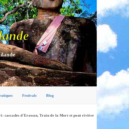
lande
aïlande
ratiques
Festivals
Blog
: cascades d'Erawan, Train de la Mort et pont rivière