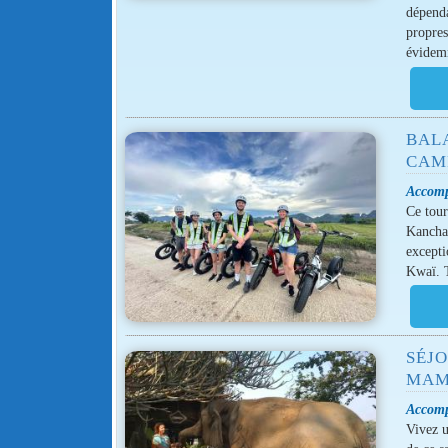
dépenda
propres
évidem
BAL
CAM
Accomp
Ce tour
Kanchan
excepti
Kwaï. T
SÉJO
MAM
Accomp
Vivez u