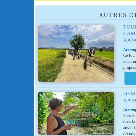
AUTRES O
TOU
CAM
KAN
Accomp
Ce tour
notamme
proposé
DEM
KAN
Accomp
Passez 
dans la
aussi d
découvr