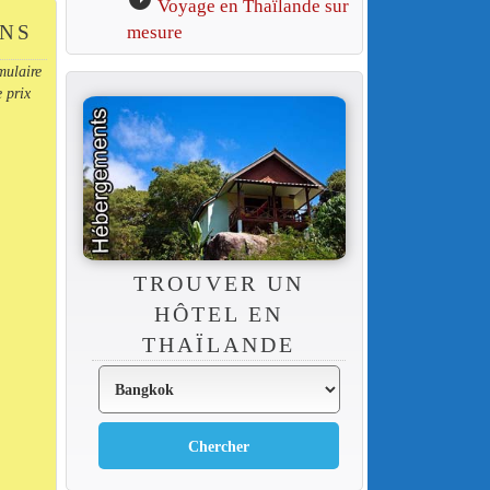
Voyage en Thaïlande sur
ONS
mesure
mulaire
e prix
TROUVER UN
HÔTEL EN
THAÏLANDE