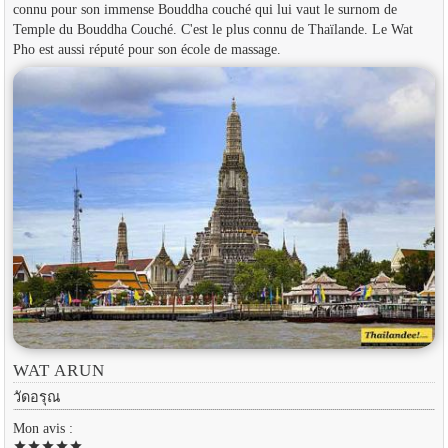
connu pour son immense Bouddha couché qui lui vaut le surnom de
Temple du Bouddha Couché. C'est le plus connu de Thaïlande. Le Wat
Pho est aussi réputé pour son école de massage.
WAT ARUN
วัดอรุณ
Mon avis :
star
star
star
star
star