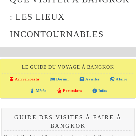
: LES LIEUX
INCONTOURNABLES
LE GUIDE DU VOYAGE À BANGKOK
directions_transit
local_hotel
photo_camera
travel_explore
Arriver/partir
Dormir
A visiter
A faire
thermostat
hiking
info
Météo
Excursions
Infos
GUIDE DES VISITES À FAIRE À
BANGKOK