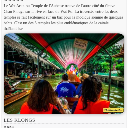
Le Wat Arun ou Temple de l'Aube se trouve de l'autre côté du fleuve
Chao Phraya sur la rive en face du Wat Po. La traversée entre les deux
temples se fait facilement sur un bac pour la modique somme de quelques
bahts. C'est un des 3 temples les plus emblématiques de la caitale
thaïlandaise.
LES KLONGS
คลอง