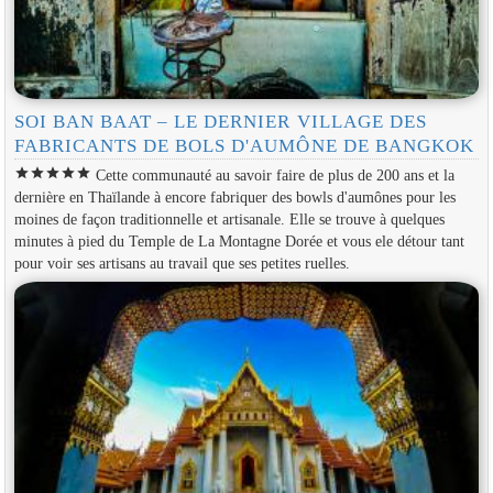
SOI BAN BAAT – LE DERNIER VILLAGE DES
FABRICANTS DE BOLS D'AUMÔNE DE BANGKOK
star
star
star
star
star
Cette communauté au savoir faire de plus de 200 ans et la
dernière en Thaïlande à encore fabriquer des bowls d'aumônes pour les
moines de façon traditionnelle et artisanale. Elle se trouve à quelques
minutes à pied du Temple de La Montagne Dorée et vous ele détour tant
pour voir ses artisans au travail que ses petites ruelles.