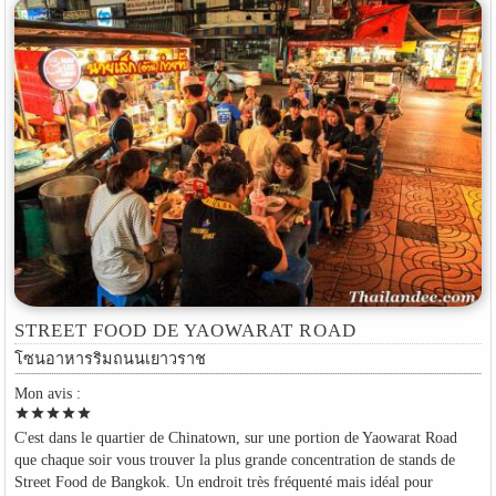
STREET FOOD DE YAOWARAT ROAD
โซนอาหารริมถนนเยาวราช
Mon avis :
star
star
star
star
star
C'est dans le quartier de Chinatown, sur une portion de Yaowarat Road
que chaque soir vous trouver la plus grande concentration de stands de
Street Food de Bangkok. Un endroit très fréquenté mais idéal pour