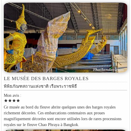
LE MUSÉE DES BARGES ROYALES
พิพิธภัณฑสถานแห่งชาติ เรือพระราชพิธี
Mon avis :
star
star
star
star
Ce musée au bord du fleuve abrite quelques unes des barges royales
richement décorées. Ces embarcations centenaires aux proues
magnifiquement décorées sont encore utilisées lors de rares processions
royales sur le fleuve Chao Phraya à Bangkok.