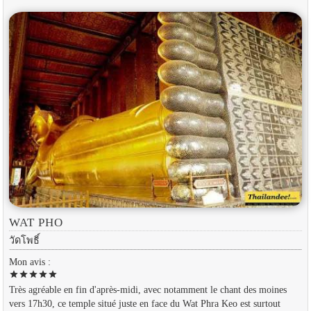
WAT PHO
วัดโพธิ์
Mon avis :
star
star
star
star
star
Très agréable en fin d'après-midi, avec notamment le chant des moines
vers 17h30, ce temple situé juste en face du Wat Phra Keo est surtout