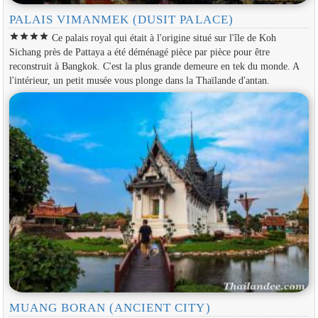
PALAIS VIMANMEK (DUSIT PALACE)
star
star
star
star
Ce palais royal qui était à l'origine situé sur l'île de Koh
Sichang près de Pattaya a été déménagé pièce par pièce pour être
reconstruit à Bangkok. C'est la plus grande demeure en tek du monde. A
l'intérieur, un petit musée vous plonge dans la Thaïlande d'antan.
MUANG BORAN (ANCIENT CITY)