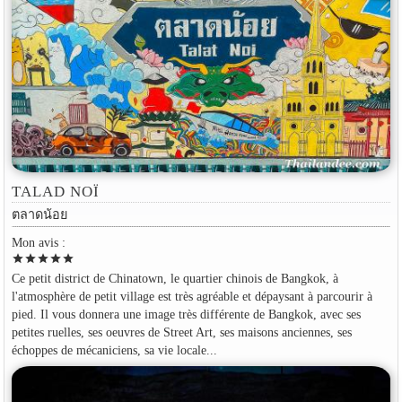
TALAD NOÏ
ตลาดน้อย
Mon avis :
star
star
star
star
star
Ce petit district de Chinatown, le quartier chinois de Bangkok, à
l'atmosphère de petit village est très agréable et dépaysant à parcourir à
pied. Il vous donnera une image très différente de Bangkok, avec ses
petites ruelles, ses oeuvres de Street Art, ses maisons anciennes, ses
échoppes de mécaniciens, sa vie locale...