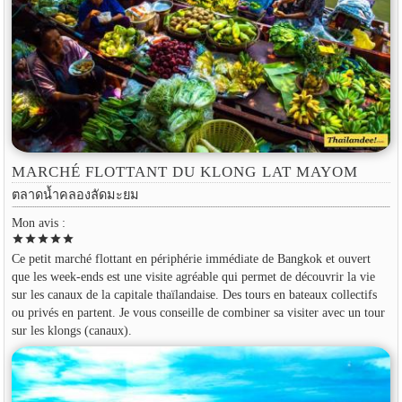
MARCHÉ FLOTTANT DU KLONG LAT MAYOM
ตลาดน้ำคลองลัดมะยม
Mon avis :
star
star
star
star
star
Ce petit marché flottant en périphérie immédiate de Bangkok et ouvert
que les week-ends est une visite agréable qui permet de découvrir la vie
sur les canaux de la capitale thaïlandaise. Des tours en bateaux collectifs
ou privés en partent. Je vous conseille de combiner sa visiter avec un tour
sur les klongs (canaux).