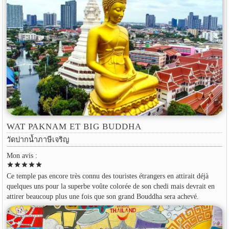
WAT PAKNAM ET BIG BUDDHA
วัดปากน้ำภาษีเจริญ
Mon avis :
star
star
star
star
star
Ce temple pas encore très connu des touristes étrangers en attirait déjà
quelques uns pour la superbe voûte colorée de son chedi mais devrait en
attirer beaucoup plus une fois que son grand Bouddha sera achevé.