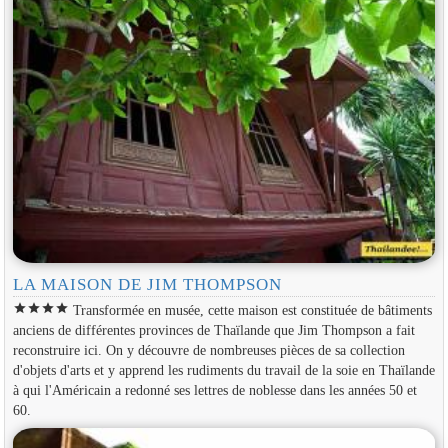
LA MAISON DE JIM THOMPSON
star
star
star
star
Transformée en musée, cette maison est constituée de bâtiments
anciens de différentes provinces de Thaïlande que Jim Thompson a fait
reconstruire ici. On y découvre de nombreuses pièces de sa collection
d'objets d'arts et y apprend les rudiments du travail de la soie en Thaïlande
à qui l'Américain a redonné ses lettres de noblesse dans les années 50 et
60.