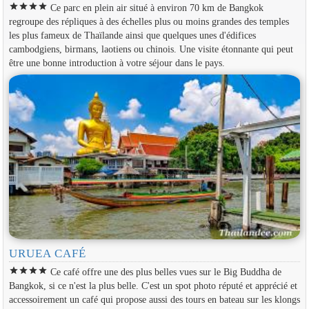
star
star
star
star
Ce parc en plein air situé à environ 70 km de Bangkok
regroupe des répliques à des échelles plus ou moins grandes des temples
les plus fameux de Thaïlande ainsi que quelques unes d'édifices
cambodgiens, birmans, laotiens ou chinois. Une visite étonnante qui peut
être une bonne introduction à votre séjour dans le pays.
URUEA CAFÉ
star
star
star
star
Ce café offre une des plus belles vues sur le Big Buddha de
Bangkok, si ce n'est la plus belle. C'est un spot photo réputé et apprécié et
accessoirement un café qui propose aussi des tours en bateau sur les klongs