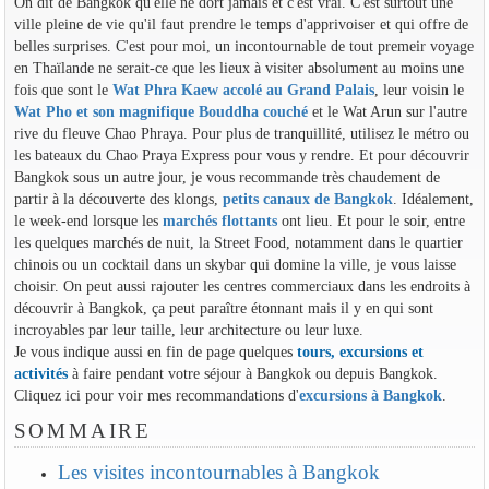
On dit de Bangkok qu'elle ne dort jamais et c'est vrai. C'est surtout une
ville pleine de vie qu'il faut prendre le temps d'apprivoiser et qui offre de
belles surprises. C'est pour moi, un incontournable de tout premeir voyage
en Thaïlande ne serait-ce que les lieux à visiter absolument au moins une
fois que sont le
Wat Phra Kaew accolé au Grand Palais
, leur voisin le
Wat Pho et son magnifique Bouddha couché
et le Wat Arun sur l'autre
rive du fleuve Chao Phraya. Pour plus de tranquillité, utilisez le métro ou
les bateaux du Chao Praya Express pour vous y rendre. Et pour découvrir
Bangkok sous un autre jour, je vous recommande très chaudement de
partir à la découverte des klongs,
petits canaux de Bangkok
. Idéalement,
le week-end lorsque les
marchés flottants
ont lieu. Et pour le soir, entre
les quelques marchés de nuit, la Street Food, notamment dans le quartier
chinois ou un cocktail dans un skybar qui domine la ville, je vous laisse
choisir. On peut aussi rajouter les centres commerciaux dans les endroits à
découvrir à Bangkok, ça peut paraître étonnant mais il y en qui sont
incroyables par leur taille, leur architecture ou leur luxe.
Je vous indique aussi en fin de page quelques
tours, excursions et
activités
à faire pendant votre séjour à Bangkok ou depuis Bangkok.
Cliquez ici pour voir mes recommandations d'
excursions à Bangkok
.
SOMMAIRE
Les visites incontournables à Bangkok