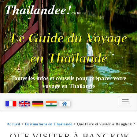
Thailandee!
com
Le Guide du Voyage
en Thaïlande
Toutes les infos et conseils pour préparer votre
voyage en Thaïlande
Accueil
>
Destinations en Thaïlande
> Que faire et visiter à Bangkok ?
QUE VISITER À BANGKOK