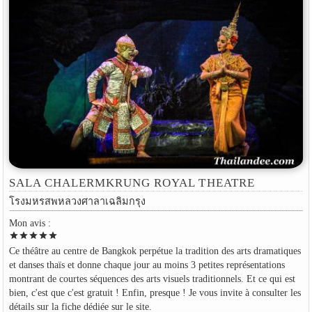
SALA CHALERMKRUNG ROYAL THEATRE
โรงมหรสพหลวงศาลาเฉลิมกรุง
Mon avis :
star
star
star
star
star
Ce théâtre au centre de Bangkok perpétue la tradition des arts dramatiques
et danses thaïs et donne chaque jour au moins 3 petites représentations
montrant de courtes séquences des arts visuels traditionnels. Et ce qui est
bien, c'est que c'est gratuit ! Enfin, presque ! Je vous invite à consulter les
détails sur la fiche dédiée sur le site.