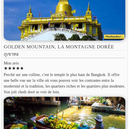
GOLDEN MOUNTAIN, LA MONTAGNE DORÉE
ภูเขาทอ
Mon avis :
star
star
star
star
star
Perché sur une colline, c'est le temple le plus haut de Bangkok. Il offre
une belle vue sur la ville où vous pouvez voir les contrastes entre la
modernité et la tradition, les quartiers riches et les quartiers plus modestes.
Son joli chedi doré se voit de loin.