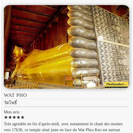
WAT PHO
วัดโพธิ์
Mon avis :
star
star
star
star
star
Très agréable en fin d'après-midi, avec notamment le chant des moines
vers 17h30, ce temple situé juste en face du Wat Phra Keo est surtout