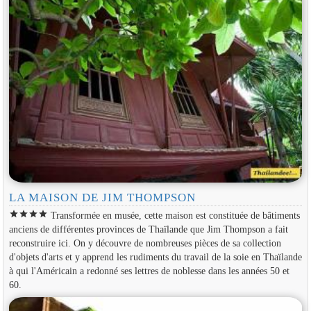
LA MAISON DE JIM THOMPSON
star
star
star
star
Transformée en musée, cette maison est constituée de bâtiments
anciens de différentes provinces de Thaïlande que Jim Thompson a fait
reconstruire ici. On y découvre de nombreuses pièces de sa collection
d'objets d'arts et y apprend les rudiments du travail de la soie en Thaïlande
à qui l'Américain a redonné ses lettres de noblesse dans les années 50 et
60.