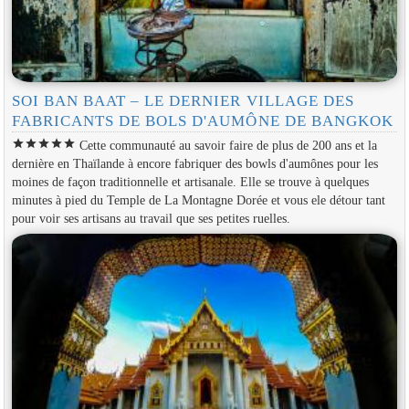
SOI BAN BAAT – LE DERNIER VILLAGE DES
FABRICANTS DE BOLS D'AUMÔNE DE BANGKOK
star
star
star
star
star
Cette communauté au savoir faire de plus de 200 ans et la
dernière en Thaïlande à encore fabriquer des bowls d'aumônes pour les
moines de façon traditionnelle et artisanale. Elle se trouve à quelques
minutes à pied du Temple de La Montagne Dorée et vous ele détour tant
pour voir ses artisans au travail que ses petites ruelles.