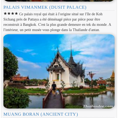
PALAIS VIMANMEK (DUSIT PALACE)
star
star
star
star
Ce palais royal qui était à l'origine situé sur l'île de Koh
Sichang près de Pattaya a été déménagé pièce par pièce pour être
reconstruit à Bangkok. C'est la plus grande demeure en tek du monde. A
l'intérieur, un petit musée vous plonge dans la Thaïlande d'antan.
MUANG BORAN (ANCIENT CITY)