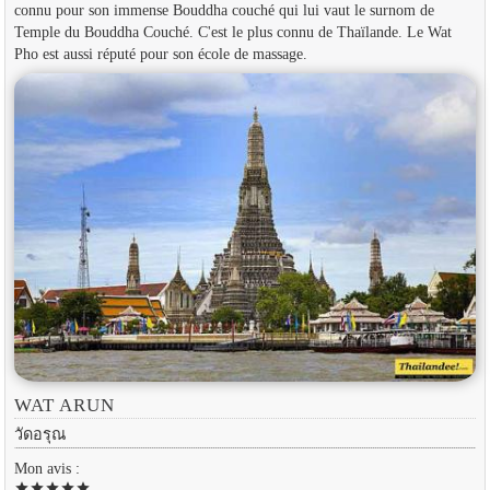
connu pour son immense Bouddha couché qui lui vaut le surnom de
Temple du Bouddha Couché. C'est le plus connu de Thaïlande. Le Wat
Pho est aussi réputé pour son école de massage.
WAT ARUN
วัดอรุณ
Mon avis :
star
star
star
star
star