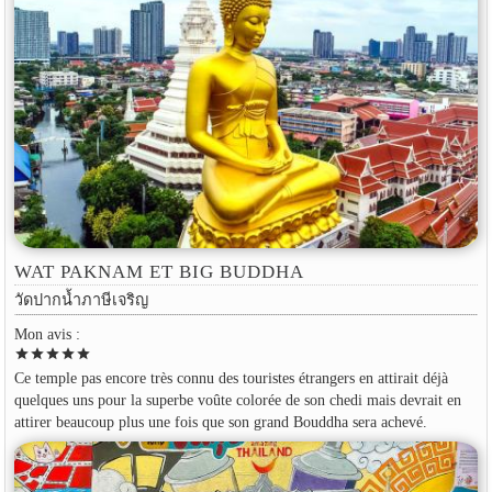
WAT PAKNAM ET BIG BUDDHA
วัดปากน้ำภาษีเจริญ
Mon avis :
star
star
star
star
star
Ce temple pas encore très connu des touristes étrangers en attirait déjà
quelques uns pour la superbe voûte colorée de son chedi mais devrait en
attirer beaucoup plus une fois que son grand Bouddha sera achevé.