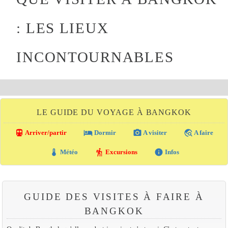
: LES LIEUX
INCONTOURNABLES
LE GUIDE DU VOYAGE À BANGKOK
directions_transit
local_hotel
photo_camera
travel_explore
Arriver/partir
Dormir
A visiter
A faire
thermostat
hiking
info
Météo
Excursions
Infos
GUIDE DES VISITES À FAIRE À
BANGKOK