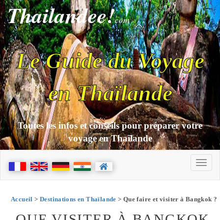
Thailandee!
com
Le Guide du Voyage
en Thaïlande
Toutes les infos et conseils pour préparer votre
voyage en Thaïlande
Accueil
>
Destinations en Thaïlande
> Que faire et visiter à Bangkok ?
QUE VISITER À BANGKOK