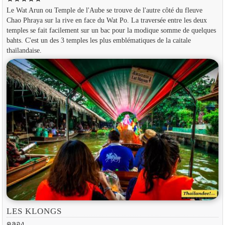
Le Wat Arun ou Temple de l'Aube se trouve de l'autre côté du fleuve
Chao Phraya sur la rive en face du Wat Po. La traversée entre les deux
temples se fait facilement sur un bac pour la modique somme de quelques
bahts. C'est un des 3 temples les plus emblématiques de la caitale
thaïlandaise.
LES KLONGS
คลอง