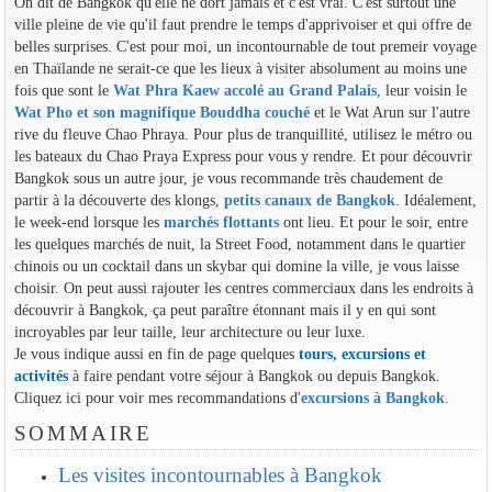
On dit de Bangkok qu'elle ne dort jamais et c'est vrai. C'est surtout une
ville pleine de vie qu'il faut prendre le temps d'apprivoiser et qui offre de
belles surprises. C'est pour moi, un incontournable de tout premeir voyage
en Thaïlande ne serait-ce que les lieux à visiter absolument au moins une
fois que sont le
Wat Phra Kaew accolé au Grand Palais
, leur voisin le
Wat Pho et son magnifique Bouddha couché
et le Wat Arun sur l'autre
rive du fleuve Chao Phraya. Pour plus de tranquillité, utilisez le métro ou
les bateaux du Chao Praya Express pour vous y rendre. Et pour découvrir
Bangkok sous un autre jour, je vous recommande très chaudement de
partir à la découverte des klongs,
petits canaux de Bangkok
. Idéalement,
le week-end lorsque les
marchés flottants
ont lieu. Et pour le soir, entre
les quelques marchés de nuit, la Street Food, notamment dans le quartier
chinois ou un cocktail dans un skybar qui domine la ville, je vous laisse
choisir. On peut aussi rajouter les centres commerciaux dans les endroits à
découvrir à Bangkok, ça peut paraître étonnant mais il y en qui sont
incroyables par leur taille, leur architecture ou leur luxe.
Je vous indique aussi en fin de page quelques
tours, excursions et
activités
à faire pendant votre séjour à Bangkok ou depuis Bangkok.
Cliquez ici pour voir mes recommandations d'
excursions à Bangkok
.
SOMMAIRE
Les visites incontournables à Bangkok