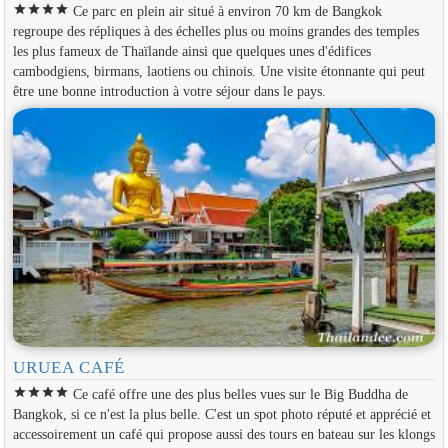
star
star
star
star
Ce parc en plein air situé à environ 70 km de Bangkok
regroupe des répliques à des échelles plus ou moins grandes des temples
les plus fameux de Thaïlande ainsi que quelques unes d'édifices
cambodgiens, birmans, laotiens ou chinois. Une visite étonnante qui peut
être une bonne introduction à votre séjour dans le pays.
URUEA CAFÉ
star
star
star
star
Ce café offre une des plus belles vues sur le Big Buddha de
Bangkok, si ce n'est la plus belle. C'est un spot photo réputé et apprécié et
accessoirement un café qui propose aussi des tours en bateau sur les klongs