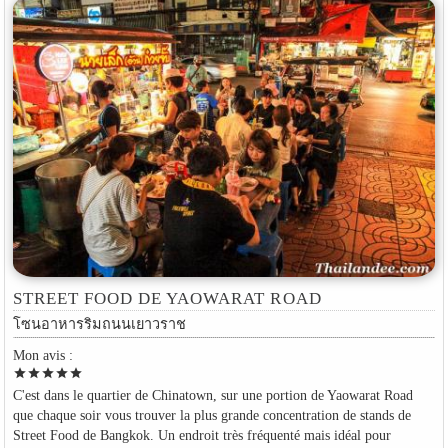
STREET FOOD DE YAOWARAT ROAD
โซนอาหารริมถนนเยาวราช
Mon avis :
star
star
star
star
star
C'est dans le quartier de Chinatown, sur une portion de Yaowarat Road
que chaque soir vous trouver la plus grande concentration de stands de
Street Food de Bangkok. Un endroit très fréquenté mais idéal pour