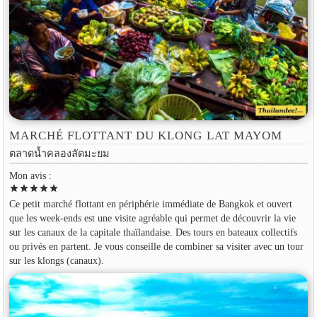
MARCHÉ FLOTTANT DU KLONG LAT MAYOM
ตลาดน้ำคลองลัดมะยม
Mon avis :
star
star
star
star
star
Ce petit marché flottant en périphérie immédiate de Bangkok et ouvert
que les week-ends est une visite agréable qui permet de découvrir la vie
sur les canaux de la capitale thaïlandaise. Des tours en bateaux collectifs
ou privés en partent. Je vous conseille de combiner sa visiter avec un tour
sur les klongs (canaux).