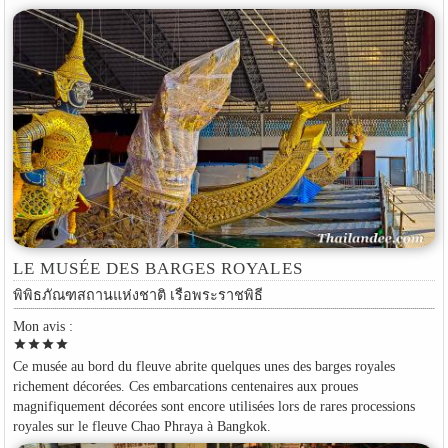
LE MUSÉE DES BARGES ROYALES
พิพิธภัณฑสถานแห่งชาติ เรือพระราชพิธี
Mon avis :
star
star
star
star
Ce musée au bord du fleuve abrite quelques unes des barges royales
richement décorées. Ces embarcations centenaires aux proues
magnifiquement décorées sont encore utilisées lors de rares processions
royales sur le fleuve Chao Phraya à Bangkok.