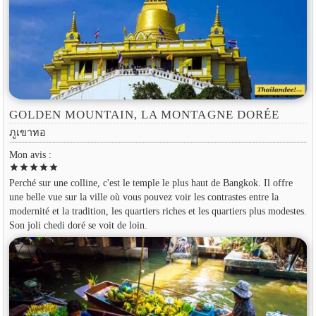
GOLDEN MOUNTAIN, LA MONTAGNE DORÉE
ภูเขาทอ
Mon avis :
star
star
star
star
star
Perché sur une colline, c'est le temple le plus haut de Bangkok. Il offre
une belle vue sur la ville où vous pouvez voir les contrastes entre la
modernité et la tradition, les quartiers riches et les quartiers plus modestes.
Son joli chedi doré se voit de loin.