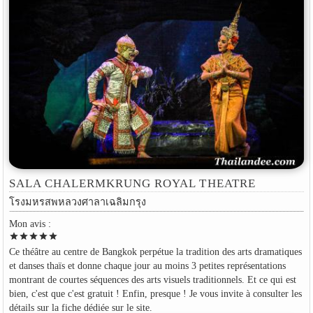
SALA CHALERMKRUNG ROYAL THEATRE
โรงมหรสพหลวงศาลาเฉลิมกรุง
Mon avis :
star
star
star
star
star
Ce théâtre au centre de Bangkok perpétue la tradition des arts dramatiques
et danses thaïs et donne chaque jour au moins 3 petites représentations
montrant de courtes séquences des arts visuels traditionnels. Et ce qui est
bien, c'est que c'est gratuit ! Enfin, presque ! Je vous invite à consulter les
détails sur la fiche dédiée sur le site.