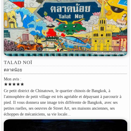
TALAD NOÏ
ตลาดน้อย
Mon avis :
star
star
star
star
star
Ce petit district de Chinatown, le quartier chinois de Bangkok, à
l'atmosphère de petit village est très agréable et dépaysant à parcourir à
pied. Il vous donnera une image très différente de Bangkok, avec ses
petites ruelles, ses oeuvres de Street Art, ses maisons anciennes, ses
échoppes de mécaniciens, sa vie locale...