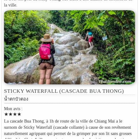
la ville.
STICKY WATERFALL (CASCADE BUA THONG)
น้ำตกบัวตอง
Mon avis :
star
star
star
star
La cascade Bua Thong, à 1h de route de la ville de Chiang Mai a le
surnom de Sticky Waterfall (cascade collante) à cause de son revêtement
naturellement agrippant qui permet de la grimper par son lit sans grosses