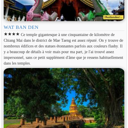
WAT BAN DEN
star
star
star
star
Ce temple gigantesque à une cinquantaine de kilomètre de
Chiang Mai dans le district de Mae Taeng est assez réputé. On y trouve de
nombreux édifices et des statues étonnantes parfois aux couleurs flashy. Il
y a beaucoup de détails à voir mais pour ma part, je l'ai trouvé assez
impersonnel, sans ce petit supplément d'âme que je ressens habituellement
dans les temples.