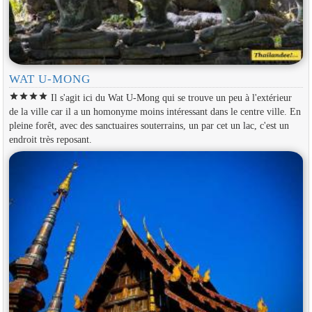
WAT U-MONG
star
star
star
star
Il s'agit ici du Wat U-Mong qui se trouve un peu à l'extérieur
de la ville car il a un homonyme moins intéressant dans le centre ville. En
pleine forêt, avec des sanctuaires souterrains, un par cet un lac, c'est un
endroit très reposant.