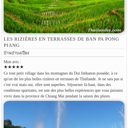
LES RIZIÈRES EN TERRASSES DE BAN PA PONG
PIANG
บ้านป่าบงเปียง
Mon avis :
star
star
star
star
star
Ce tout petit village dans les montagnes du Doi Inthanon possède, à ce
qu'on dit les plus belles rizières en terrasses de Thaïlande. Je ne sais pas si
c'est vrai mais oui, elles sont superbes. Séjourner là-haut, dans des
conditions spartiates, est une des plus belles expériences que vous puissiez
vivre dans la province de Chiang Mai pendant la saison des pluies.