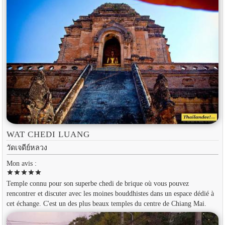
WAT CHEDI LUANG
วัดเจดีย์หลวง
Mon avis :
star
star
star
star
star
Temple connu pour son superbe chedi de brique où vous pouvez
rencontrer et discuter avec les moines bouddhistes dans un espace dédié à
cet échange. C'est un des plus beaux temples du centre de Chiang Mai.