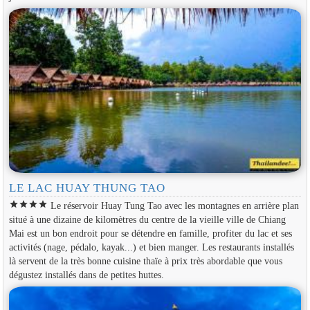
LE LAC HUAY THUNG TAO
star
star
star
star
Le réservoir Huay Tung Tao avec les montagnes en arrière plan
situé à une dizaine de kilomètres du centre de la vieille ville de Chiang
Mai est un bon endroit pour se détendre en famille, profiter du lac et ses
activités (nage, pédalo, kayak...) et bien manger. Les restaurants installés
là servent de la très bonne cuisine thaïe à prix très abordable que vous
dégustez installés dans de petites huttes.