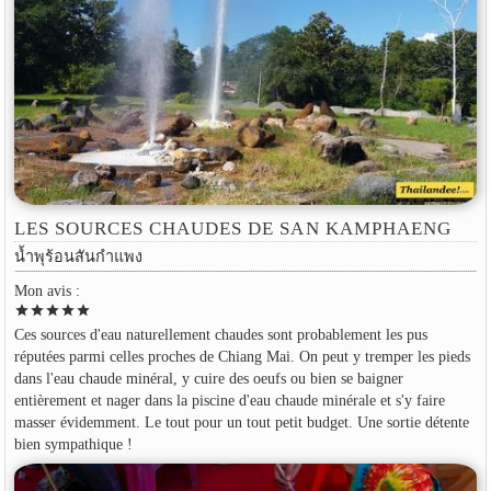
LES SOURCES CHAUDES DE SAN KAMPHAENG
น้ำพุร้อนสันกำแพง
Mon avis :
star
star
star
star
star
Ces sources d'eau naturellement chaudes sont probablement les pus
réputées parmi celles proches de Chiang Mai. On peut y tremper les pieds
dans l'eau chaude minéral, y cuire des oeufs ou bien se baigner
entièrement et nager dans la piscine d'eau chaude minérale et s'y faire
masser évidemment. Le tout pour un tout petit budget. Une sortie détente
bien sympathique !