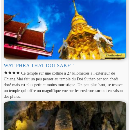
WAT PHRA THAT DOI SAKET
star
star
star
star
Ce temple sur une colline à 27 kilomètres à l'extérieur de
Chiang Mai fait un peu penser au temple du Doi Suthep par son chedi
doré mais est plus petit et moins touristique. Un peu plus haut, se trouve
un temple qui offre un magnifique vue sur les environs surtout en saison
des pluies.