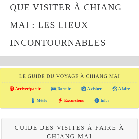
QUE VISITER À CHIANG
MAI : LES LIEUX
INCONTOURNABLES
LE GUIDE DU VOYAGE À CHIANG MAI
directions_transit
local_hotel
photo_camera
travel_explore
Arriver/partir
Dormir
A visiter
A faire
thermostat
hiking
info
Météo
Excursions
Infos
GUIDE DES VISITES À FAIRE À
CHIANG MAI