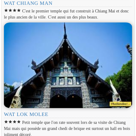
WAT CHIANG MAN
star
star
star
star
C'est le premier temple qui fut construit à Chiang Mai et donc
le plus ancien de la ville. C'est aussi un des plus beaux.
WAT LOK MOLEE
star
star
star
star
Petit temple que l'on rate souvent lors de sa visite de Chiang
Mai mais qui possède un grand chedi de brique est surtout un hall en bois
joliment décoré.