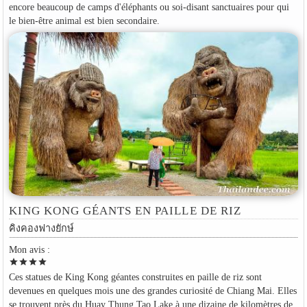
encore beaucoup de camps d'éléphants ou soi-disant sanctuaires pour qui
le bien-être animal est bien secondaire.
KING KONG GÉANTS EN PAILLE DE RIZ
คิงคองฟางยักษ์
Mon avis :
star
star
star
star
Ces statues de King Kong géantes construites en paille de riz sont
devenues en quelques mois une des grandes curiosité de Chiang Mai. Elles
se trouvent près du Huay Thung Tao Lake à une dizaine de kilomètres de