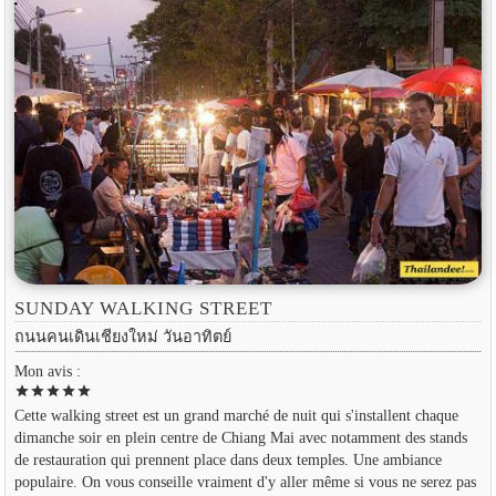
SUNDAY WALKING STREET
ถนนคนเดินเชียงใหม่ วันอาทิตย์
Mon avis :
star
star
star
star
star
Cette walking street est un grand marché de nuit qui s'installent chaque
dimanche soir en plein centre de Chiang Mai avec notamment des stands
de restauration qui prennent place dans deux temples. Une ambiance
populaire. On vous conseille vraiment d'y aller même si vous ne serez pas