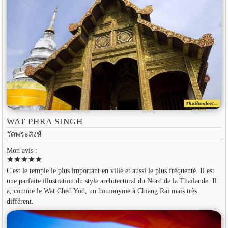
WAT PHRA SINGH
วัดพระสิงห์
Mon avis :
star
star
star
star
star
C'est le temple le plus important en ville et aussi le plus fréquenté. Il est
une parfaite illustration du style architectural du Nord de la Thaïlande. Il
a, comme le Wat Ched Yod, un homonyme à Chiang Rai mais très
différent.