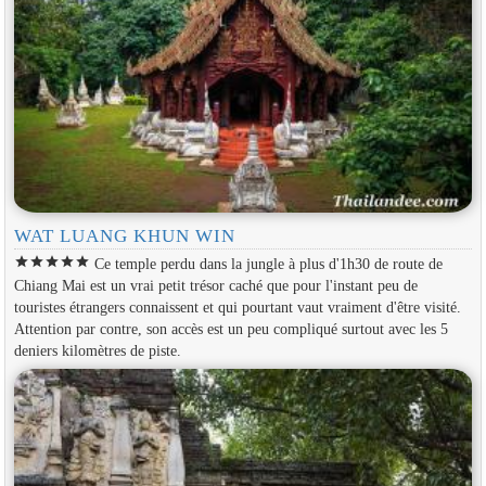
WAT LUANG KHUN WIN
star
star
star
star
star
Ce temple perdu dans la jungle à plus d'1h30 de route de
Chiang Mai est un vrai petit trésor caché que pour l'instant peu de
touristes étrangers connaissent et qui pourtant vaut vraiment d'être visité.
Attention par contre, son accès est un peu compliqué surtout avec les 5
deniers kilomètres de piste.