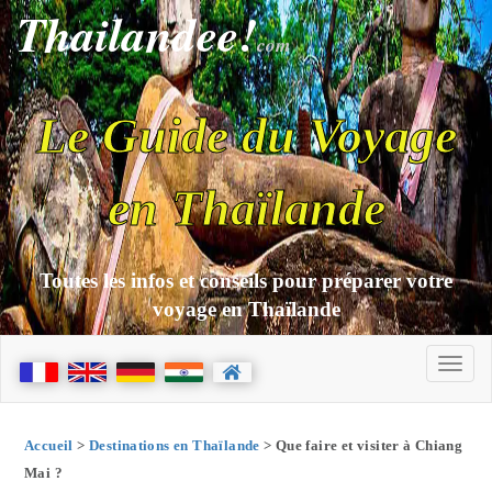
Thailandee!
com
Le Guide du Voyage
en Thaïlande
Toutes les infos et conseils pour préparer votre
voyage en Thaïlande
Accueil
>
Destinations en Thaïlande
> Que faire et visiter à Chiang
Mai ?