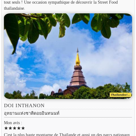
tout seuls ! Une occasion sympathique de découvrir la Street Food
thaïlandaise.
DOI INTHANON
อุทยานแห่งชาติดอยอินทนนท์
Mon avis :
star
star
star
star
star
C'est la plus haute montagne de Thaïlande et aussi un des parcs nationaux