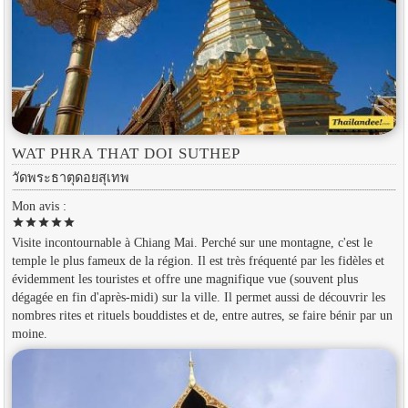
WAT PHRA THAT DOI SUTHEP
วัดพระธาตุดอยสุเทพ
Mon avis :
star
star
star
star
star
Visite incontournable à Chiang Mai. Perché sur une montagne, c'est le
temple le plus fameux de la région. Il est très fréquenté par les fidèles et
évidemment les touristes et offre une magnifique vue (souvent plus
dégagée en fin d'après-midi) sur la ville. Il permet aussi de découvrir les
nombres rites et rituels bouddistes et de, entre autres, se faire bénir par un
moine.