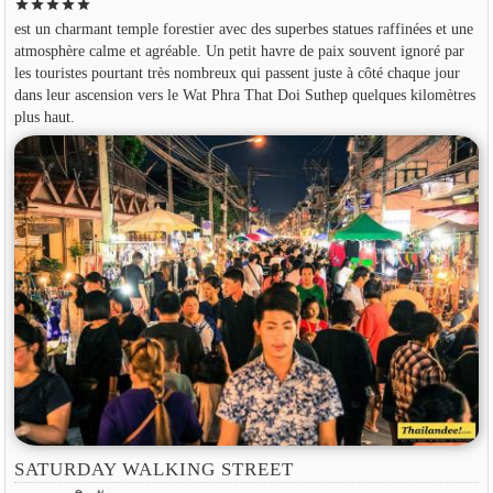
star
star
star
star
star
est un charmant temple forestier avec des superbes statues raffinées et une
atmosphère calme et agréable. Un petit havre de paix souvent ignoré par
les touristes pourtant très nombreux qui passent juste à côté chaque jour
dans leur ascension vers le Wat Phra That Doi Suthep quelques kilomètres
plus haut.
SATURDAY WALKING STREET