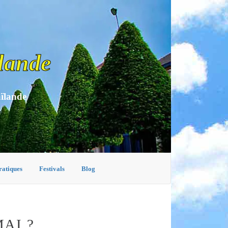
lande
aïlande
ratiques
Festivals
Blog
AI ?