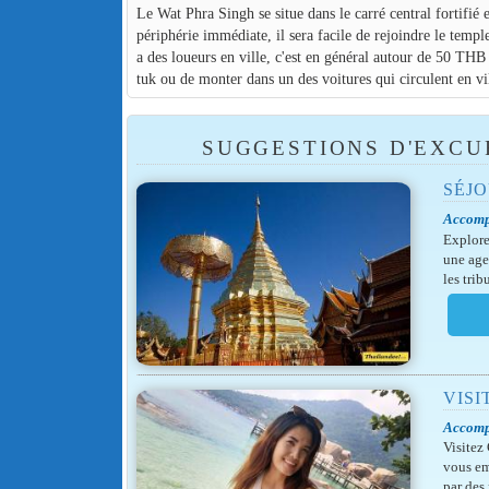
Le Wat Phra Singh se situe dans le carré central fortifié
périphérie immédiate, il sera facile de rejoindre le temp
a des loueurs en ville, c'est en général autour de 50 THB 
tuk ou de monter dans un des voitures qui circulent en vil
SUGGESTIONS D'EXCU
SÉJO
Accomp
Explore
une age
les tri
VIS
Accomp
Visitez
vous em
par des