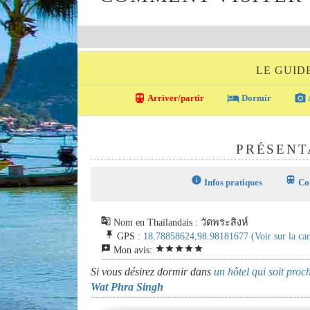
LE GUID
directions_transit
local_hotel
photo_camera
Arriver/partir
Dormir
PRÉSENT
info
train
Infos pratiques
Com
g_translate
Nom en Thaïlandais : วัดพระสิงห์
push_pin
GPS :
18.78858624,98.98181677
(Voir sur la car
reviews
star
star
star
star
star
Mon avis:
Si vous désirez dormir dans
un hôtel qui soit pro
Wat Phra Singh