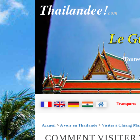
Thailandee!
com
Le G
Toutes
Transports
Accueil
>
A voir en Thaïlande
>
Visites à Chiang Ma
COMMENT VISITER 