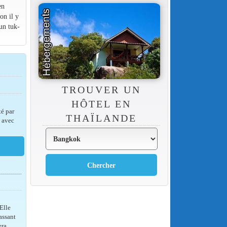
en
on il y
un tuk-
TROUVER UN
HÔTEL EN
é par
THAÏLANDE
s avec
Elle
assant
era