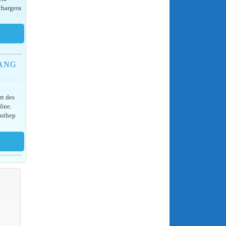
 chargera
IANG
rt des
mône.
Suthep