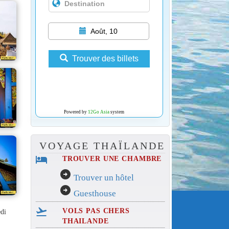
Août, 10
Trouver des billets
Powered by
12Go Asia
system
VOYAGE THAÏLANDE
hotel
TROUVER UNE CHAMBRE
arrow_circle_right
Trouver un hôtel
arrow_circle_right
Guesthouse
flight_takeoff
VOLS PAS CHERS
edi
THAILANDE