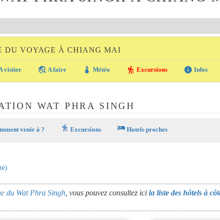
E DU VOYAGE À CHIANG MAI
travel_explore
thermostat
hiking
info
A visiter
A faire
Météo
Excursions
Infos
ATION WAT PHRA SINGH
hiking
hotel
ment venir à ?
Excursions
Hotels proches
te)
che du Wat Phra Singh
, vous pouvez consultez ici
la liste des hôtels à cô