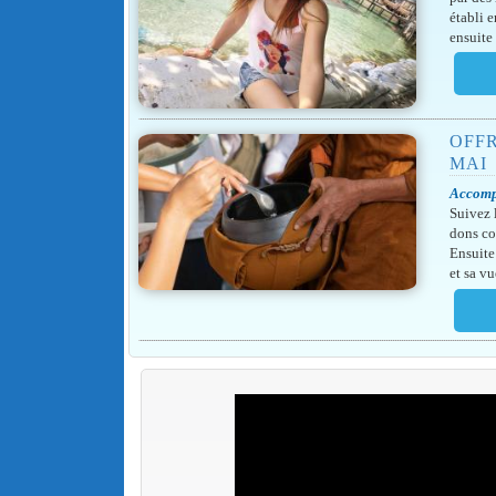
établi e
ensuite
OFFR
MAI
Accomp
Suivez 
dons co
Ensuite
et sa v