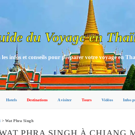
uide du Voyage en Thaï
 les infos et conseils pour préparer votre voyage en Th
Hotels
Destinations
A visiter
Tours
Vidéos
Infos p
i
> Wat Phra Singh
WAT PHRA SINGH À CHIANG M