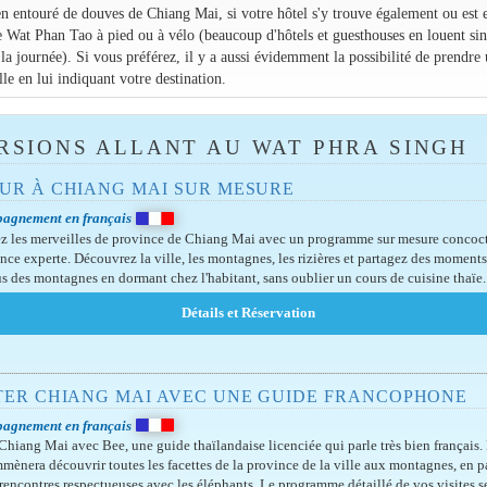
 en entouré de douves de Chiang Mai, si votre hôtel s'y trouve également ou est 
le Wat Phan Tao à pied ou à vélo (beaucoup d'hôtels et guesthouses en louent sin
la journée). Si vous préférez, il y a aussi évidemment la possibilité de prendre 
le en lui indiquant votre destination.
RSIONS ALLANT AU WAT PHRA SINGH
UR À CHIANG MAI SUR MESURE
agnement en français
z les merveilles de province de Chiang Mai avec un programme sur mesure concoct
nce experte. Découvrez la ville, les montagnes, les rizières et partagez des moment
bus des montagnes en dormant chez l'habitant, sans oublier un cours de cuisine thaïe.
ITER CHIANG MAI AVEC UNE GUIDE FRANCOPHONE
agnement en français
 Chiang Mai avec Bee, une guide thaïlandaise licenciée qui parle très bien français. 
mènera découvrir toutes les facettes de la province de la ville aux montagnes, en p
 rencontres respectueuses avec les éléphants. Le programme détaillé de vos visites s