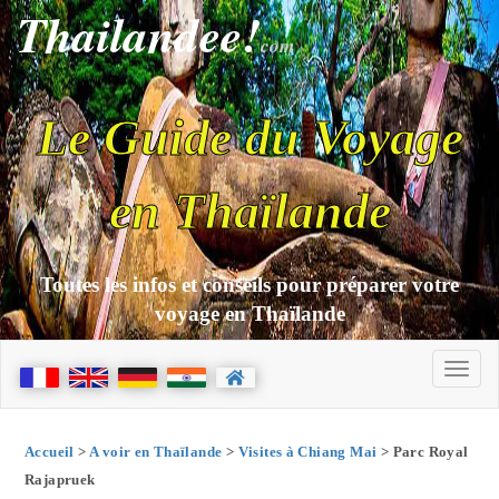
Thailandee!
com
Le Guide du Voyage
en Thaïlande
Toutes les infos et conseils pour préparer votre
voyage en Thaïlande
Accueil
>
A voir en Thaïlande
>
Visites à Chiang Mai
> Parc Royal
Rajapruek