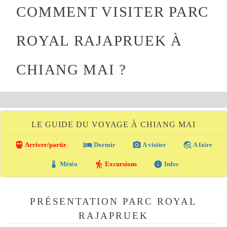
COMMENT VISITER PARC
ROYAL RAJAPRUEK À
CHIANG MAI ?
LE GUIDE DU VOYAGE À CHIANG MAI
directions_transit
local_hotel
photo_camera
travel_explore
Arriver/partir
Dormir
A visiter
A faire
thermostat
hiking
info
Météo
Excursions
Infos
PRÉSENTATION PARC ROYAL
RAJAPRUEK