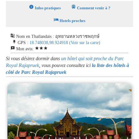
info
train
Infos pratiques
Comment venir à ?
hotel
Hotels proches
g_translate
Nom en Thaïlandais : อุทยานหลวงราชพฤกษ์
push_pin
GPS :
18.748038,98.924918
(Voir sur la carte)
reviews
star
star
star
Mon avis:
Si vous désirez dormir dans
un hôtel qui soit proche du Parc
Royal Rajapruek
, vous pouvez consultez ici
la liste des hôtels à
côté de Parc Royal Rajapruek