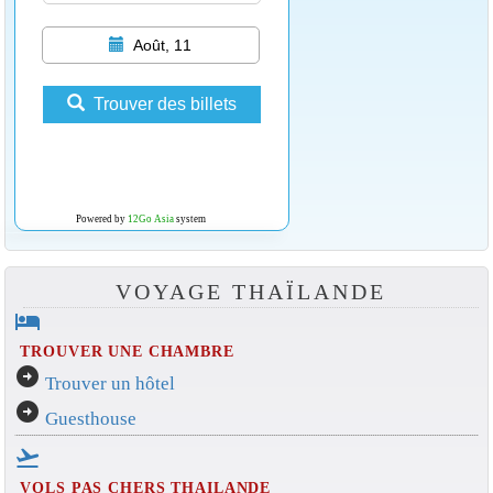
Août, 11
Trouver des billets
Powered by
12Go Asia
system
VOYAGE THAÏLANDE
hotel
TROUVER UNE CHAMBRE
arrow_circle_right
Trouver un hôtel
arrow_circle_right
Guesthouse
flight_takeoff
VOLS PAS CHERS THAILANDE