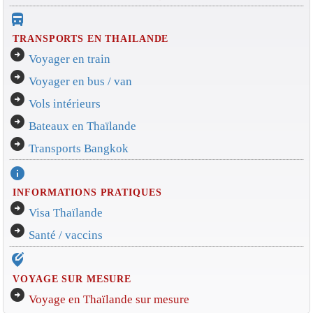
directions_bus_filled
TRANSPORTS EN THAILANDE
arrow_circle_right
Voyager en train
arrow_circle_right
Voyager en bus / van
arrow_circle_right
Vols intérieurs
arrow_circle_right
Bateaux en Thaïlande
arrow_circle_right
Transports Bangkok
info
INFORMATIONS PRATIQUES
arrow_circle_right
Visa Thaïlande
arrow_circle_right
Santé / vaccins
edit_location_alt
VOYAGE SUR MESURE
arrow_circle_right
Voyage en Thaïlande sur mesure