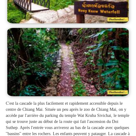
C'est la cascade la plus facilement et rapidement accessible depuis le
centre de Chiang Mai. Située un peu après le zoo de Chiang Mai, on y
accède par l'arrière du parking du temple Wat Kruba Sivichai, le temple
qui se trouve juste au début de la route qui fait l'ascension du Doi
Suthep. Après l'entrée vous arriverez au bas de la cascade avec quelques
''bassins'' entre les rochers. Les enfants peuvent y patauger. La cascade à