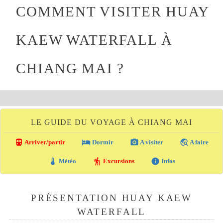
COMMENT VISITER HUAY
KAEW WATERFALL À
CHIANG MAI ?
LE GUIDE DU VOYAGE À CHIANG MAI
directions_transit
local_hotel
photo_camera
travel_explore
Arriver/partir
Dormir
A visiter
A faire
thermostat
hiking
info
Météo
Excursions
Infos
PRÉSENTATION HUAY KAEW
WATERFALL