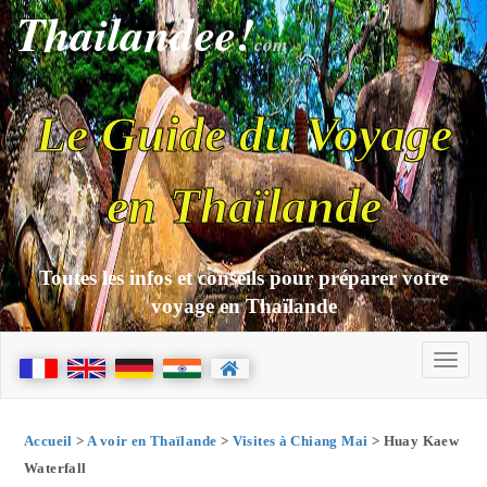
Thailandee!
com
Le Guide du Voyage
en Thaïlande
Toutes les infos et conseils pour préparer votre
voyage en Thaïlande
Accueil
>
A voir en Thaïlande
>
Visites à Chiang Mai
> Huay Kaew
Waterfall