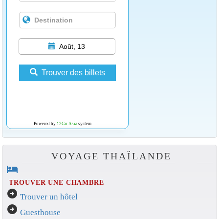
Août, 13
Trouver des billets
Powered by
12Go Asia
system
VOYAGE THAÏLANDE
hotel
TROUVER UNE CHAMBRE
arrow_circle_right
Trouver un hôtel
arrow_circle_right
Guesthouse