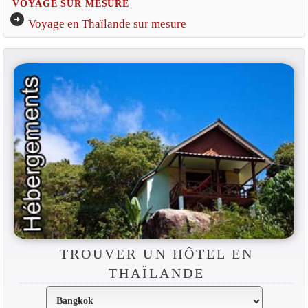
VOYAGE SUR MESURE
arrow_circle_right
Voyage en Thaïlande sur mesure
TROUVER UN HÔTEL EN
THAÏLANDE