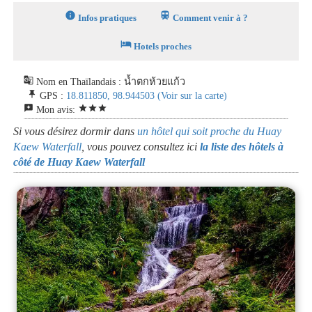
info
train
Infos pratiques
Comment venir à ?
hotel
Hotels proches
g_translate
Nom en Thaïlandais : น้ำตกห้วยแก้ว
push_pin
GPS :
18.811850, 98.944503
(Voir sur la carte)
reviews
star
star
star
Mon avis:
Si vous désirez dormir dans
un hôtel qui soit proche du Huay
Kaew Waterfall
, vous pouvez consultez ici
la liste des hôtels à
côté de Huay Kaew Waterfall