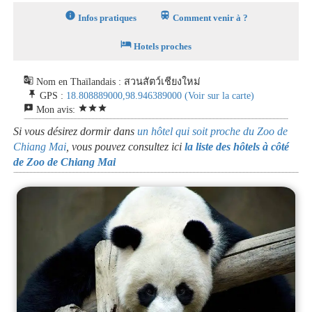
info
train
Infos pratiques
Comment venir à ?
hotel
Hotels proches
g_translate
Nom en Thaïlandais : สวนสัตว์เชียงใหม่
push_pin
GPS :
18.808889000,98.946389000
(Voir sur la carte)
reviews
star
star
star
Mon avis:
Si vous désirez dormir dans
un hôtel qui soit proche du Zoo de
Chiang Mai
, vous pouvez consultez ici
la liste des hôtels à côté
de Zoo de Chiang Mai