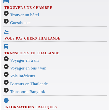
hotel
TROUVER UNE CHAMBRE
arrow_circle_right
Trouver un hôtel
arrow_circle_right
Guesthouse
flight_takeoff
VOLS PAS CHERS THAILANDE
directions_bus_filled
TRANSPORTS EN THAILANDE
arrow_circle_right
Voyager en train
arrow_circle_right
Voyager en bus / van
arrow_circle_right
Vols intérieurs
arrow_circle_right
Bateaux en Thaïlande
arrow_circle_right
Transports Bangkok
info
INFORMATIONS PRATIQUES