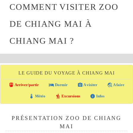
COMMENT VISITER ZOO
DE CHIANG MAI À
CHIANG MAI ?
LE GUIDE DU VOYAGE À CHIANG MAI
directions_transit
local_hotel
photo_camera
travel_explore
Arriver/partir
Dormir
A visiter
A faire
thermostat
hiking
info
Météo
Excursions
Infos
PRÉSENTATION ZOO DE CHIANG
MAI