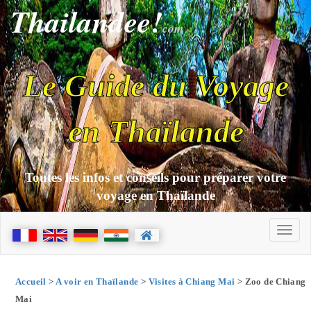
Thailandee!
com
Le Guide du Voyage
en Thaïlande
Toutes les infos et conseils pour préparer votre
voyage en Thaïlande
Accueil
>
A voir en Thaïlande
>
Visites à Chiang Mai
> Zoo de Chiang
Mai