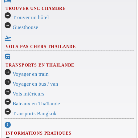
hotel
TROUVER UNE CHAMBRE
arrow_circle_right
Trouver un hôtel
arrow_circle_right
Guesthouse
flight_takeoff
VOLS PAS CHERS THAILANDE
directions_bus_filled
TRANSPORTS EN THAILANDE
arrow_circle_right
Voyager en train
arrow_circle_right
Voyager en bus / van
arrow_circle_right
Vols intérieurs
arrow_circle_right
Bateaux en Thaïlande
arrow_circle_right
Transports Bangkok
info
INFORMATIONS PRATIQUES