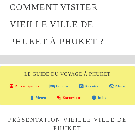
COMMENT VISITER
VIEILLE VILLE DE
PHUKET À PHUKET ?
LE GUIDE DU VOYAGE À PHUKET
directions_transit
local_hotel
photo_camera
travel_explore
Arriver/partir
Dormir
A visiter
A faire
thermostat
hiking
info
Météo
Excursions
Infos
PRÉSENTATION VIEILLE VILLE DE
PHUKET