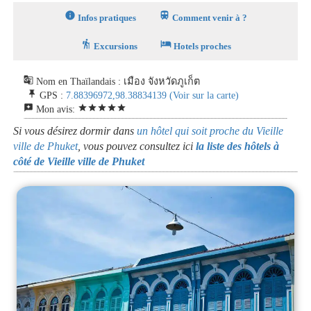
info
train
Infos pratiques
Comment venir à ?
hiking
hotel
Excursions
Hotels proches
g_translate
Nom en Thaïlandais : เมือง จังหวัดภูเก็ต
push_pin
GPS :
7.88396972,98.38834139
(Voir sur la carte)
reviews
star
star
star
star
star
Mon avis:
Si vous désirez dormir dans
un hôtel qui soit proche du Vieille
ville de Phuket
, vous pouvez consultez ici
la liste des hôtels à
côté de Vieille ville de Phuket