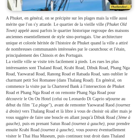
A Phuket, en général, on se précipite sur les plages mais la ville aussi
mérite que l'on s'y attarde. Le quartier de la vieille ville
(Phuket Old
Town)
appelé aussi parfois le quartier historique regroupe des maisons
anciennes essentiellement de style sino-portugais. Une architecture
unique et colorée héritée de l'histoire de Phuket quand la ville a attiré
de nombreuses communautés intéressées par le caoutchouc et l'étain,
principalement des Chinois et des Portugais.
La vieille ville se visite très facilement à pieds. Les rues les plus
intéressantes sont Thaland Road, Krabi Road, Dibuk Road, Phang Nga
Road, Yaowarad Road, Ranong Road et Ratsada Road, sans oublier le
charmant petit Soi Romanee (dans Thalang Road). En général, on
commence la visite par la Chartered Bank à l'intersection de Phuket
Road et Phang Nga Road et on remonte Phang Nga Road pour
découvrir le On On Hotel (celui ou Leonardo Di Caprio séjourne au
début du film
"La plage"
), avant de remonter Yaowarad Raod
(tournez
à droite)
vers Thalang Road et là libre à vous de choisir où aller mais je
vous suggère de faire une boucle en allant jusqu'à Dibuk Road
(3ème à
gauche)
, puis en prenant Satun Road
(tournez à gauche)
, pour prendre
ensuite Krabi Road
(tournez à gauche)
, vous pouvez éventuellement
visiter le Thai Hua Museum, puis continuez tout droit dans Thaland