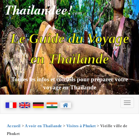
Thailandee!
com
Le Guide du Voyage
en Thaïlande
Toutes les infos et conseils pour préparer votre
voyage en Thaïlande
Accueil
>
A voir en Thaïlande
>
Visites à Phuket
> Vieille ville de
Phuket