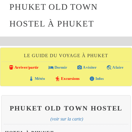
PHUKET OLD TOWN
HOSTEL À PHUKET
LE GUIDE DU VOYAGE À PHUKET
directions_transit
local_hotel
photo_camera
travel_explore
Arriver/partir
Dormir
A visiter
A faire
thermostat
hiking
info
Météo
Excursions
Infos
PHUKET OLD TOWN HOSTEL
(voir sur la carte)