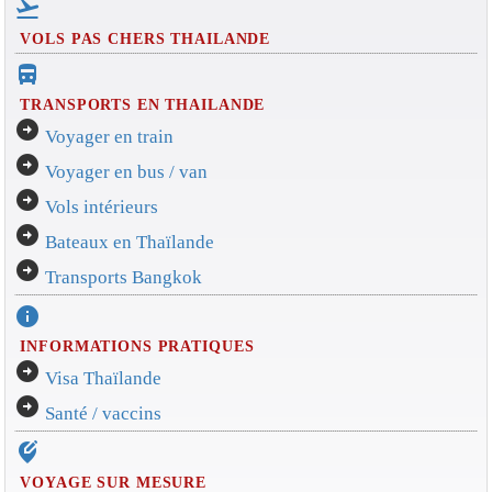
flight_takeoff
VOLS PAS CHERS THAILANDE
directions_bus_filled
TRANSPORTS EN THAILANDE
arrow_circle_right
Voyager en train
arrow_circle_right
Voyager en bus / van
arrow_circle_right
Vols intérieurs
arrow_circle_right
Bateaux en Thaïlande
arrow_circle_right
Transports Bangkok
info
INFORMATIONS PRATIQUES
arrow_circle_right
Visa Thaïlande
arrow_circle_right
Santé / vaccins
edit_location_alt
VOYAGE SUR MESURE