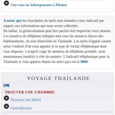
arrow_circle_right
Voir tous les hébergements à Phuket
A noter que
les fourchettes de tarifs sont données à titre indicatif par
rapport aux informations que nous avons collectées.
De même, la géolocalisation peut être parfois être imprécise voire absente.
Les numéros de téléphone indiqués sont ceux les numéros directs des
établissements, ils sont domiciliés en Thaïlande. Les tarifs d'appels varient
selon l'endroit d'où vous appelez et le type de forfait téléphonique dont
vous disposez. Lorsqu'il s'agit de numéros de téléphone portable, nous
mentionnons
(mobile)
à côté du numéro. L'indicatif téléphonique pour la
Thaïlande si vous appelez depuis un autre pays est le
0066
.
VOYAGE THAÏLANDE
hotel
TROUVER UNE CHAMBRE
arrow_circle_right
Trouver un hôtel
arrow_circle_right
Guesthouse