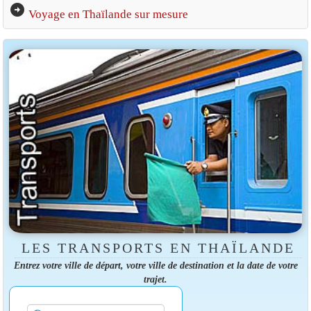
arrow_circle_right
Voyage en Thaïlande sur mesure
LES TRANSPORTS EN THAÏLANDE
Entrez votre ville de départ, votre ville de destination et la date de votre
trajet.