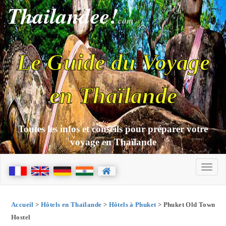
Thailandee!
com
Le Guide du Voyage
en Thaïlande
Toutes les infos et conseils pour préparer votre
voyage en Thaïlande
Accueil
>
Hôtels en Thaïlande
>
Hôtels à Phuket
> Phuket Old Town
Hostel