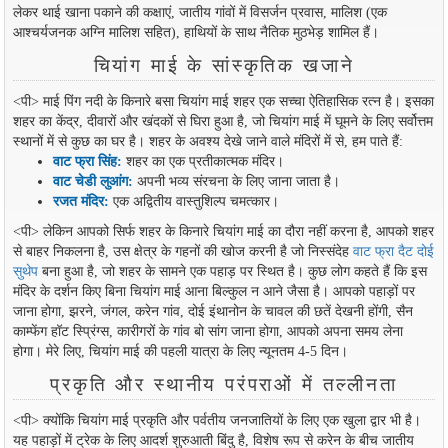
लेकर थाई खाना पकाने की कक्षाएं, जातीय गांवों में विसर्जन प्रवास, मालिश (एक
आश्चर्यजनक अग्नि मालिश सहित), हाथियों के साथ नैतिक मुठभेड़ शामिल हैं।
चियांग माई के सांस्कृतिक खजाने
<पी> माई पिंग नदी के किनारे बसा चियांग माई शहर एक सच्चा ऐतिहासिक रत्न है। इसका
शहर का केंद्र, दीवारों और खंदकों से घिरा हुआ है, जो चियांग माई में घूमने के लिए सर्वोत्तम
स्थानों में से कुछ का घर है। शहर के अवश्य देखे जाने वाले मंदिरों में से, हम पाते हैं:
वाट फ्रा सिंह:
शहर का एक प्रतीकात्मक मंदिर।
वाट चेडी लुआंग:
अपनी भव्य संरचना के लिए जाना जाता है।
रजत मंदिर:
एक अद्वितीय वास्तुशिल्प चमत्कार।
<पी> लेकिन आपको सिर्फ शहर के किनारे चियांग माई का दौरा नहीं करना है, आपको शहर
से बाहर निकलना है, उस क्षेत्र के गहनों की खोज करनी है जो निस्संदेह
वाट फ्रा दैट दोई
सुथेप
बना हुआ है, जो शहर के सामने एक पहाड़ पर स्थित है। कुछ लोग कहते हैं कि इस
मंदिर के दर्शन किए बिना चियांग माई आना बिल्कुल न आने जैसा है। आपको पहाड़ों पर
जाना होगा, झरने, जंगल, करेन गांव, दोई इंथानोन के चावल की छतें देखनी होंगी, सैन
काम्फेंग हॉट स्प्रिंग्स, कारीगरों के गांव बो सांग जाना होगा, आपको अपना समय लेना
होगा। मेरे लिए, चियांग माई की पहली यात्रा के लिए न्यूनतम 4-5 दिन।
प्रकृति और स्थानीय परंपराओं में तल्लीनता
<पी> क्योंकि चियांग माई प्रकृति और पर्वतीय जनजातियों के लिए एक खुला द्वार भी है।
यह पहाड़ों में ट्रेक के लिए आदर्श शुरुआती बिंदु है, विशेष रूप से करेन के बीच जातीय