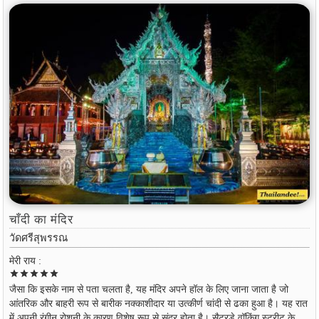
चाँदी का मंदिर
วัดศรีสุพรรณ
मेरी राय :
star
star
star
star
star
जैसा कि इसके नाम से पता चलता है, यह मंदिर अपने हॉल के लिए जाना जाता है जो
आंतरिक और बाहरी रूप से बारीक नक्काशीदार या उत्कीर्ण चांदी से ढका हुआ है। यह रात
में अपनी रंगीन रोशनी के कारण विशेष रूप से सुंदर होता है। सैटरडे वॉकिंग स्ट्रीट के