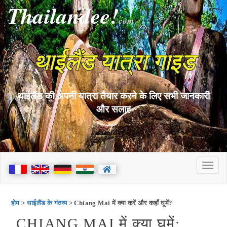
Thailandee!
com
थाईलैंड यात्रा गाइड
थाईलैंड की अपनी यात्रा तैयार करने के लिए सभी जानकारी
और सलाह
होम
>
थाईलैंड के गंतव्य
> Chiang Mai में क्या करें और कहाँ घूमें?
CHIANG MAI में क्या घूमें: