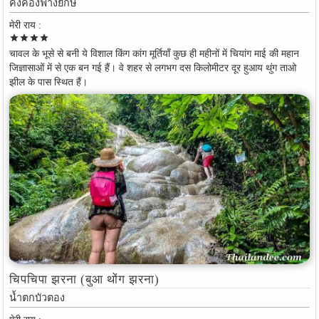
คิงคองฟางยักษ์
मेरी राय :
star
star
star
star
चावल के भूसे से बनी ये विशाल किंग कांग मूर्तियाँ कुछ ही महीनों में चियांग माई की महान
जिज्ञासाओं में से एक बन गई हैं। वे शहर से लगभग दस किलोमीटर दूर हुआय थुंग ताओ
झील के पास स्थित हैं।
चिपचिपा झरना (बुआ थोंग झरना)
น้ำตกบัวตอง