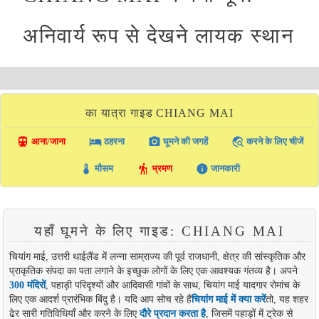
अनिवार्य रूप से देखने लायक स्थान
का यात्रा गाइड CHIANG MAI
directions_transit
local_hotel
photo_camera
travel_explore
आना/जाना
ठहरना
घूमने की जगहें
करने के लिए चीजें
thermostat
hiking
info
मौसम
भ्रमण
जानकारी
यहाँ घूमने के लिए गाइड: CHIANG MAI
चियांग माई, उत्तरी थाईलैंड में लन्ना साम्राज्य की पूर्व राजधानी, क्षेत्र की सांस्कृतिक और
प्राकृतिक संपदा का पता लगाने के इच्छुक लोगों के लिए एक आवश्यक गंतव्य है। अपने
300 मंदिरों
, पहाड़ी परिदृश्यों और आदिवासी गांवों के साथ, चियांग माई यादगार रोमांच के
लिए एक आदर्श प्रारंभिक बिंदु है। यदि आप सोच रहे हैं
चियांग माई में क्या करें
तो, यह शहर
ढेर सारी गतिविधियाँ और करने के लिए
दौरे प्रदान करता है
, जिसमें पहाड़ों में ट्रेक से