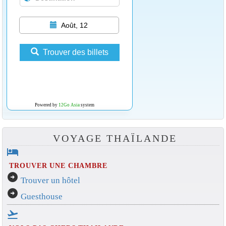
Août, 12
Trouver des billets
Powered by
12Go Asia
system
VOYAGE THAÏLANDE
hotel
TROUVER UNE CHAMBRE
arrow_circle_right
Trouver un hôtel
arrow_circle_right
Guesthouse
flight_takeoff