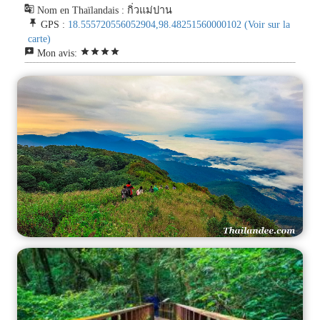
g_translate
Nom en Thaïlandais : กิ่วแม่ปาน
push_pin
GPS :
18.555720556052904,98.48251560000102
(Voir sur la
carte)
reviews
star
star
star
star
Mon avis: