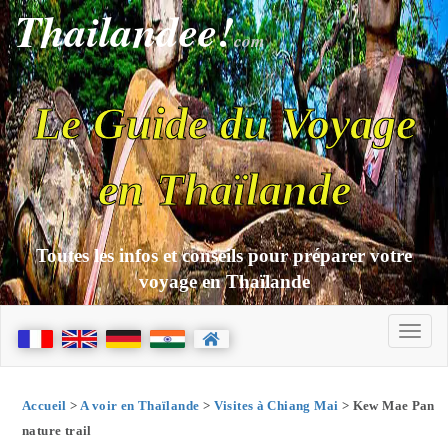
Thailandee!
com
Le Guide du Voyage
en Thaïlande
Toutes les infos et conseils pour préparer votre
voyage en Thaïlande
Accueil
>
A voir en Thaïlande
>
Visites à Chiang Mai
> Kew Mae Pan
nature trail