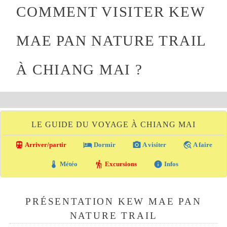
COMMENT VISITER KEW
MAE PAN NATURE TRAIL
À CHIANG MAI ?
LE GUIDE DU VOYAGE À CHIANG MAI
directions_transit
local_hotel
photo_camera
travel_explore
Arriver/partir
Dormir
A visiter
A faire
thermostat
hiking
info
Météo
Excursions
Infos
PRÉSENTATION KEW MAE PAN
NATURE TRAIL