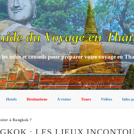
uide du Voyage en Thaï
 les infos et conseils pour préparer votre voyage en Th
Hotels
Destinations
A visiter
Tours
Vidéos
Infos p
isiter à Bangkok ?
NGKOK : LES LIEUX INCONT