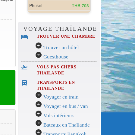
VOYAGE THAÏLANDE
hotel
TROUVER UNE CHAMBRE
arrow_circle_right
Trouver un hôtel
arrow_circle_right
Guesthouse
flight_takeoff
VOLS PAS CHERS
THAILANDE
directions_bus_filled
TRANSPORTS EN
THAILANDE
arrow_circle_right
Voyager en train
arrow_circle_right
Voyager en bus / van
arrow_circle_right
Vols intérieurs
arrow_circle_right
Bateaux en Thaïlande
arrow_circle_right
Transports Bangkok