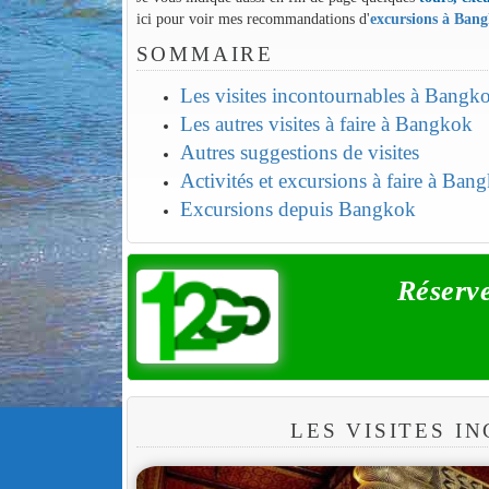
ici pour voir mes recommandations d'
excursions à Ban
SOMMAIRE
Les visites incontournables à Bangk
Les autres visites à faire à Bangkok
Autres suggestions de visites
Activités et excursions à faire à Ban
Excursions depuis Bangkok
Réserve
LES VISITES 