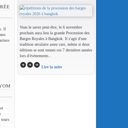
ORÉE
Vous le savez peut-être, le 6 novembre
. Il
prochain aura lieu la grande Procession des
stes
Barges Royales à Bangkok. Il s'agit d'une
artiers
tradition séculaire assez rare, même si deux
éditions se sont tenues ces 7 dernières années
lors d'événements...
arrow_circle_right
arrow_circle_right
arrow_circle_right
Lire la suite
AYOM
et
e
 tours
e