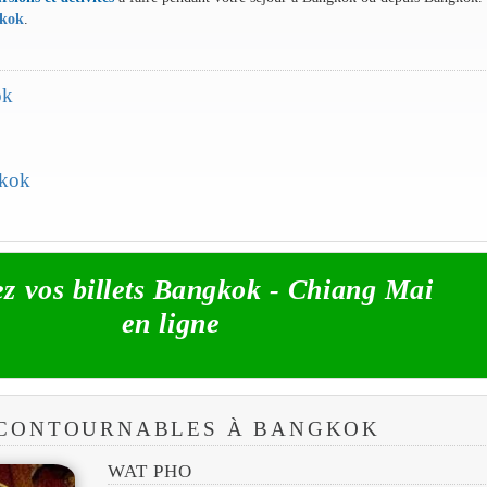
gkok
.
ok
gkok
z vos billets Bangkok - Chiang Mai
en ligne
INCONTOURNABLES À BANGKOK
WAT PHO