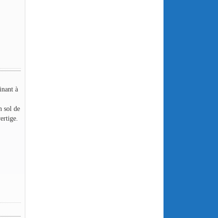
inant à
n sol de
ertige.