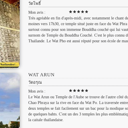
วัดโพธิ์
star
star
star
star
star
Mon avis :
Très agréable en fin d'après-midi, avec notamment le chant d
moines vers 17h30, ce temple situé juste en face du Wat Phra
surtout connu pour son immense Bouddha couché qui lui vaut
surnom de Temple du Bouddha Couché. C'est le plus connu d
Thaïlande. Le Wat Pho est aussi réputé pour son école de mas
WAT ARUN
วัดอรุณ
star
star
star
star
star
Mon avis :
Le Wat Arun ou Temple de l'Aube se trouve de l'autre côté d
Chao Phraya sur la rive en face du Wat Po. La traversée entre
deux temples se fait facilement sur un bac pour la modique 
de quelques bahts. C'est un des 3 temples les plus emblématiq
la caitale thaïlandaise.