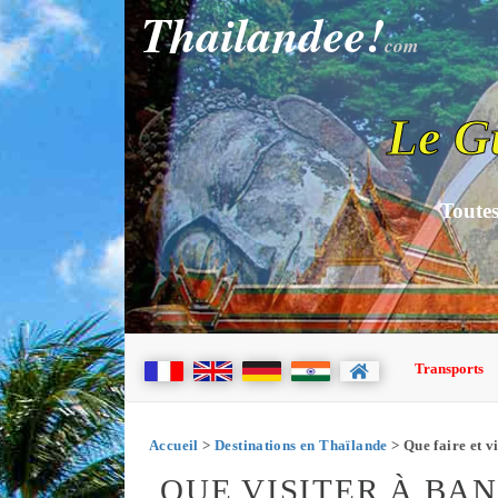
Thailandee!
com
Le G
Toutes
Transports
Accueil
>
Destinations en Thaïlande
> Que faire et v
QUE VISITER À BA