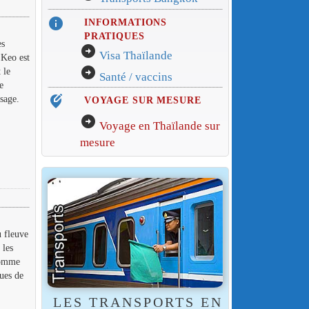
info
INFORMATIONS
PRATIQUES
es
arrow_circle_right
Visa Thaïlande
 Keo est
arrow_circle_right
 le
Santé / vaccins
e
sage.
edit_location_alt
VOYAGE SUR MESURE
arrow_circle_right
Voyage en Thaïlande sur
mesure
u fleuve
 les
somme
ues de
LES TRANSPORTS EN