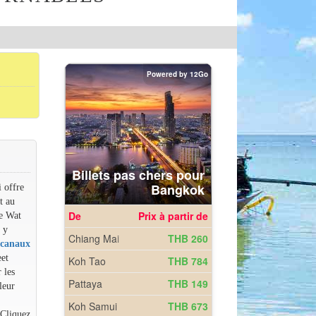
i offre
t au
e Wat
 y
 canaux
eet
 les
leur
 Cliquez