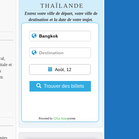
THAÏLANDE
Entrez votre ville de départ, votre ville de
destination et la date de votre trajet.
ral,
tale et
Août, 12
x
am.
Trouver des billets
Powered by
12Go Asia
system
nées,