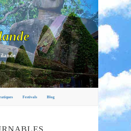
lande
aïlande
ratiques
Festivals
Blog
OURNABLES