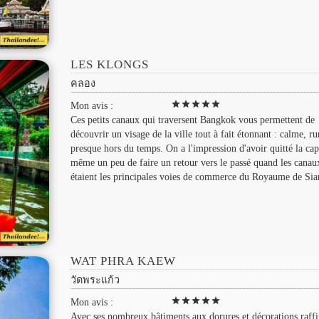
LES KLONGS
คลอง
star
star
star
star
star
Mon avis :
Ces petits canaux qui traversent Bangkok vous permettent de
découvrir un visage de la ville tout à fait étonnant : calme, ru
presque hors du temps. On a l'impression d'avoir quitté la capi
même un peu de faire un retour vers le passé quand les canau
étaient les principales voies de commerce du Royaume de Si
WAT PHRA KAEW
วัดพระแก้ว
star
star
star
star
star
Mon avis :
Avec ses nombreux bâtiments aux dorures et décorations raffi