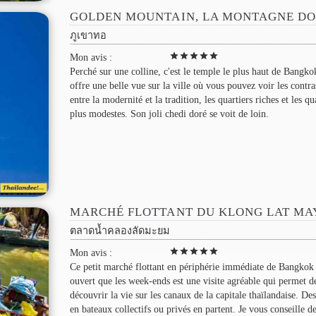
GOLDEN MOUNTAIN, LA MONTAGNE D
ภูเขาทอ
star
star
star
star
star
Mon avis :
Perché sur une colline, c'est le temple le plus haut de Bangkok
offre une belle vue sur la ville où vous pouvez voir les contra
entre la modernité et la tradition, les quartiers riches et les qu
plus modestes. Son joli chedi doré se voit de loin.
MARCHÉ FLOTTANT DU KLONG LAT M
ตลาดน้ำคลองลัดมะยม
star
star
star
star
star
Mon avis :
Ce petit marché flottant en périphérie immédiate de Bangkok 
ouvert que les week-ends est une visite agréable qui permet d
découvrir la vie sur les canaux de la capitale thaïlandaise. Des
en bateaux collectifs ou privés en partent. Je vous conseille d