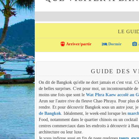
LE GUI
directions_transit
local_hotel
photo_camera
Arriver/partir
Dormir
GUIDE DES V
On dit de Bangkok qu'elle ne dort jamais et c'est vrai. C'e
de belles surprises. C'est pour moi, un incontournable de
moins une fois que sont le
Wat Phra Kaew accolé au G
Arun sur l'autre rive du fleuve Chao Phraya. Pour plus de
rendre. Et pour découvrir Bangkok sous un autre jour, j
de Bangkok
. Idéalement, le week-end lorsque les
marché
Food, notamment dans le quartier chinois ou un cocktail d
centres commerciaux dans les endroits à découvrir à Bangk
architecture ou leur luxe.
Je vous indique aussi en fin de page quelques
tours, excu