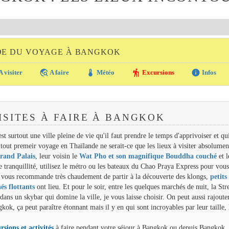
DE DU VOYAGE À BANGKOK
travel_explore
thermostat
hiking
info
A visiter
A faire
Météo
Excursions
Infos
ISITES À FAIRE À BANGKOK
st surtout une ville pleine de vie qu'il faut prendre le temps d'apprivoiser et qu
 tout premeir voyage en Thaïlande ne serait-ce que les lieux à visiter absolumen
rand Palais
, leur voisin le
Wat Pho et son magnifique Bouddha couché
et l
 tranquillité, utilisez le métro ou les bateaux du Chao Praya Express pour vous
e vous recommande très chaudement de partir à la découverte des klongs,
petits
s flottants
ont lieu. Et pour le soir, entre les quelques marchés de nuit, la Str
ans un skybar qui domine la ville, je vous laisse choisir. On peut aussi rajouter
ok, ça peut paraître étonnant mais il y en qui sont incroyables par leur taille, 
rsions et activités
à faire pendant votre séjour à Bangkok ou depuis Bangkok.