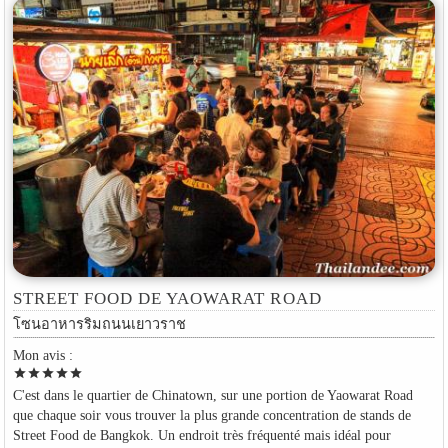
STREET FOOD DE YAOWARAT ROAD
โซนอาหารริมถนนเยาวราช
Mon avis :
star
star
star
star
star
C'est dans le quartier de Chinatown, sur une portion de Yaowarat Road
que chaque soir vous trouver la plus grande concentration de stands de
Street Food de Bangkok. Un endroit très fréquenté mais idéal pour