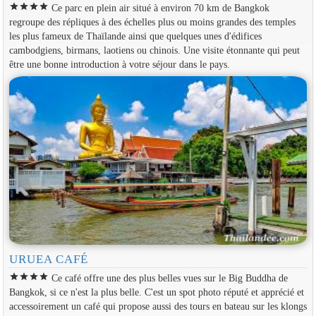
star
star
star
star
Ce parc en plein air situé à environ 70 km de Bangkok
regroupe des répliques à des échelles plus ou moins grandes des temples
les plus fameux de Thaïlande ainsi que quelques unes d'édifices
cambodgiens, birmans, laotiens ou chinois. Une visite étonnante qui peut
être une bonne introduction à votre séjour dans le pays.
URUEA CAFÉ
star
star
star
star
Ce café offre une des plus belles vues sur le Big Buddha de
Bangkok, si ce n'est la plus belle. C'est un spot photo réputé et apprécié et
accessoirement un café qui propose aussi des tours en bateau sur les klongs