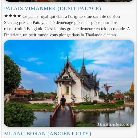
PALAIS VIMANMEK (DUSIT PALACE)
star
star
star
star
Ce palais royal qui était à l'origine situé sur l'île de Koh
Sichang près de Pattaya a été déménagé pièce par pièce pour être
reconstruit à Bangkok. C'est la plus grande demeure en tek du monde. A
l'intérieur, un petit musée vous plonge dans la Thaïlande d'antan.
MUANG BORAN (ANCIENT CITY)