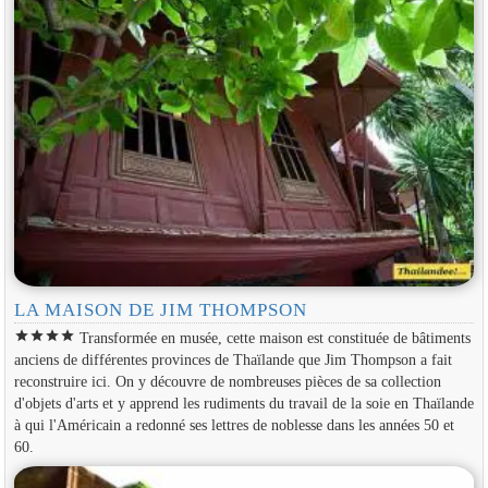
LA MAISON DE JIM THOMPSON
star
star
star
star
Transformée en musée, cette maison est constituée de bâtiments
anciens de différentes provinces de Thaïlande que Jim Thompson a fait
reconstruire ici. On y découvre de nombreuses pièces de sa collection
d'objets d'arts et y apprend les rudiments du travail de la soie en Thaïlande
à qui l'Américain a redonné ses lettres de noblesse dans les années 50 et
60.