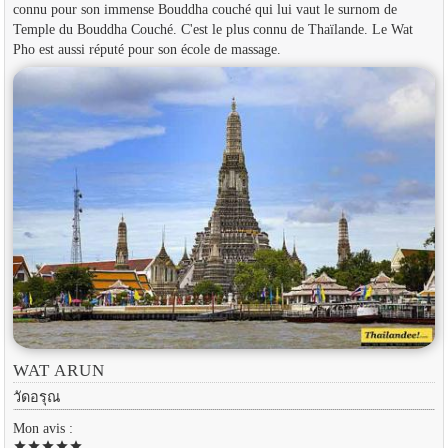
connu pour son immense Bouddha couché qui lui vaut le surnom de
Temple du Bouddha Couché. C'est le plus connu de Thaïlande. Le Wat
Pho est aussi réputé pour son école de massage.
WAT ARUN
วัดอรุณ
Mon avis :
star
star
star
star
star