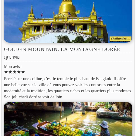
GOLDEN MOUNTAIN, LA MONTAGNE DORÉE
ภูเขาทอ
Mon avis :
star
star
star
star
star
Perché sur une colline, c'est le temple le plus haut de Bangkok. Il offre
une belle vue sur la ville où vous pouvez voir les contrastes entre la
modernité et la tradition, les quartiers riches et les quartiers plus modestes.
Son joli chedi doré se voit de loin.