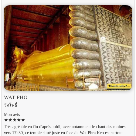
WAT PHO
วัดโพธิ์
Mon avis :
star
star
star
star
star
Très agréable en fin d'après-midi, avec notamment le chant des moines
vers 17h30, ce temple situé juste en face du Wat Phra Keo est surtout