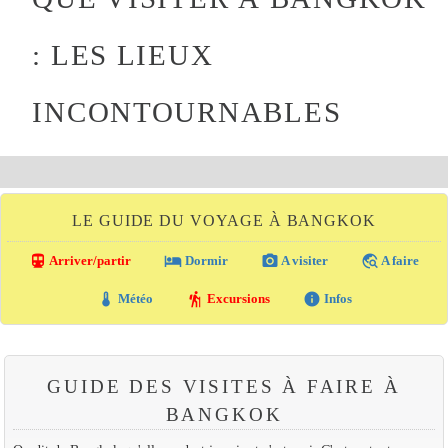
: LES LIEUX
INCONTOURNABLES
LE GUIDE DU VOYAGE À BANGKOK
directions_transit
local_hotel
photo_camera
travel_explore
Arriver/partir
Dormir
A visiter
A faire
thermostat
hiking
info
Météo
Excursions
Infos
GUIDE DES VISITES À FAIRE À
BANGKOK