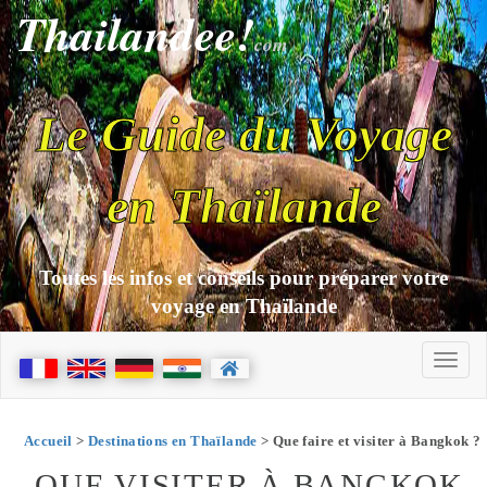
Thailandee!
com
Le Guide du Voyage
en Thaïlande
Toutes les infos et conseils pour préparer votre
voyage en Thaïlande
Accueil
>
Destinations en Thaïlande
> Que faire et visiter à Bangkok ?
QUE VISITER À BANGKOK