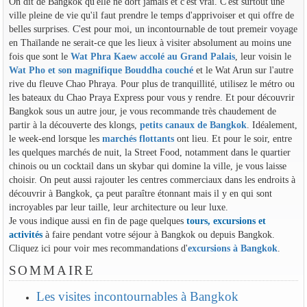
On dit de Bangkok qu'elle ne dort jamais et c'est vrai. C'est surtout une
ville pleine de vie qu'il faut prendre le temps d'apprivoiser et qui offre de
belles surprises. C'est pour moi, un incontournable de tout premeir voyage
en Thaïlande ne serait-ce que les lieux à visiter absolument au moins une
fois que sont le
Wat Phra Kaew accolé au Grand Palais
, leur voisin le
Wat Pho et son magnifique Bouddha couché
et le Wat Arun sur l'autre
rive du fleuve Chao Phraya. Pour plus de tranquillité, utilisez le métro ou
les bateaux du Chao Praya Express pour vous y rendre. Et pour découvrir
Bangkok sous un autre jour, je vous recommande très chaudement de
partir à la découverte des klongs,
petits canaux de Bangkok
. Idéalement,
le week-end lorsque les
marchés flottants
ont lieu. Et pour le soir, entre
les quelques marchés de nuit, la Street Food, notamment dans le quartier
chinois ou un cocktail dans un skybar qui domine la ville, je vous laisse
choisir. On peut aussi rajouter les centres commerciaux dans les endroits à
découvrir à Bangkok, ça peut paraître étonnant mais il y en qui sont
incroyables par leur taille, leur architecture ou leur luxe.
Je vous indique aussi en fin de page quelques
tours, excursions et
activités
à faire pendant votre séjour à Bangkok ou depuis Bangkok.
Cliquez ici pour voir mes recommandations d'
excursions à Bangkok
.
SOMMAIRE
Les visites incontournables à Bangkok