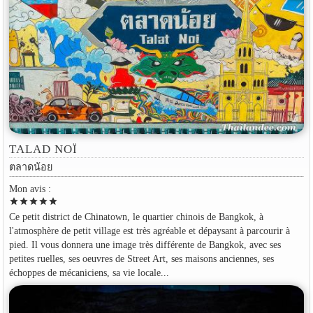
TALAD NOÏ
ตลาดน้อย
Mon avis :
star
star
star
star
star
Ce petit district de Chinatown, le quartier chinois de Bangkok, à
l'atmosphère de petit village est très agréable et dépaysant à parcourir à
pied. Il vous donnera une image très différente de Bangkok, avec ses
petites ruelles, ses oeuvres de Street Art, ses maisons anciennes, ses
échoppes de mécaniciens, sa vie locale...