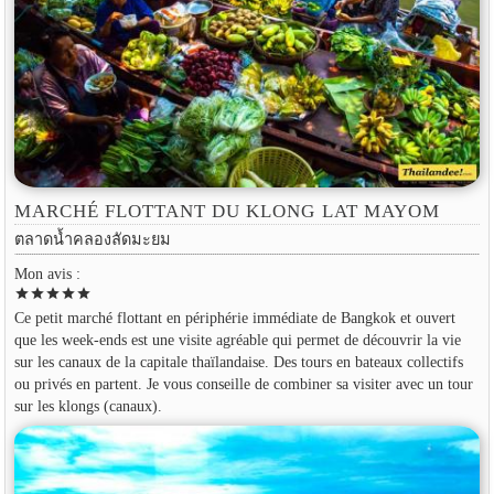
MARCHÉ FLOTTANT DU KLONG LAT MAYOM
ตลาดน้ำคลองลัดมะยม
Mon avis :
star
star
star
star
star
Ce petit marché flottant en périphérie immédiate de Bangkok et ouvert
que les week-ends est une visite agréable qui permet de découvrir la vie
sur les canaux de la capitale thaïlandaise. Des tours en bateaux collectifs
ou privés en partent. Je vous conseille de combiner sa visiter avec un tour
sur les klongs (canaux).