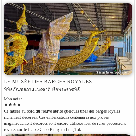
LE MUSÉE DES BARGES ROYALES
พิพิธภัณฑสถานแห่งชาติ เรือพระราชพิธี
Mon avis :
star
star
star
star
Ce musée au bord du fleuve abrite quelques unes des barges royales
richement décorées. Ces embarcations centenaires aux proues
magnifiquement décorées sont encore utilisées lors de rares processions
royales sur le fleuve Chao Phraya à Bangkok.