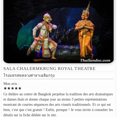
SALA CHALERMKRUNG ROYAL THEATRE
โรงมหรสพหลวงศาลาเฉลิมกรุง
Mon avis :
star
star
star
star
star
Ce théâtre au centre de Bangkok perpétue la tradition des arts dramatiques
et danses thaïs et donne chaque jour au moins 3 petites représentations
montrant de courtes séquences des arts visuels traditionnels. Et ce qui est
bien, c'est que c'est gratuit ! Enfin, presque ! Je vous invite à consulter les
détails sur la fiche dédiée sur le site.