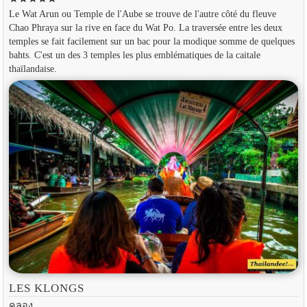
Le Wat Arun ou Temple de l'Aube se trouve de l'autre côté du fleuve
Chao Phraya sur la rive en face du Wat Po. La traversée entre les deux
temples se fait facilement sur un bac pour la modique somme de quelques
bahts. C'est un des 3 temples les plus emblématiques de la caitale
thaïlandaise.
LES KLONGS
คลอง