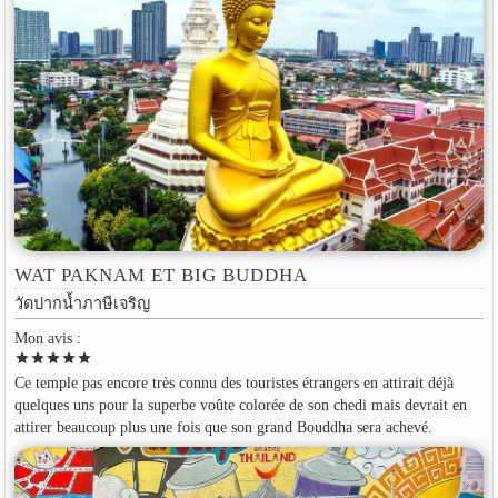
WAT PAKNAM ET BIG BUDDHA
วัดปากน้ำภาษีเจริญ
Mon avis :
star
star
star
star
star
Ce temple pas encore très connu des touristes étrangers en attirait déjà
quelques uns pour la superbe voûte colorée de son chedi mais devrait en
attirer beaucoup plus une fois que son grand Bouddha sera achevé.