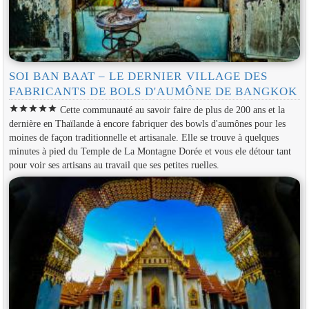
SOI BAN BAAT – LE DERNIER VILLAGE DES
FABRICANTS DE BOLS D'AUMÔNE DE BANGKOK
star
star
star
star
star
Cette communauté au savoir faire de plus de 200 ans et la
dernière en Thaïlande à encore fabriquer des bowls d'aumônes pour les
moines de façon traditionnelle et artisanale. Elle se trouve à quelques
minutes à pied du Temple de La Montagne Dorée et vous ele détour tant
pour voir ses artisans au travail que ses petites ruelles.