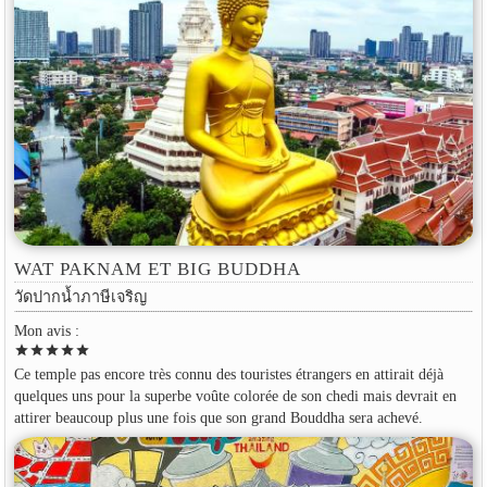
WAT PAKNAM ET BIG BUDDHA
วัดปากน้ำภาษีเจริญ
Mon avis :
star
star
star
star
star
Ce temple pas encore très connu des touristes étrangers en attirait déjà
quelques uns pour la superbe voûte colorée de son chedi mais devrait en
attirer beaucoup plus une fois que son grand Bouddha sera achevé.