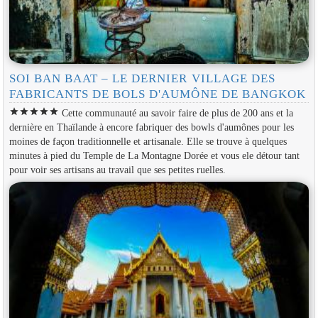
SOI BAN BAAT – LE DERNIER VILLAGE DES
FABRICANTS DE BOLS D'AUMÔNE DE BANGKOK
star
star
star
star
star
Cette communauté au savoir faire de plus de 200 ans et la
dernière en Thaïlande à encore fabriquer des bowls d'aumônes pour les
moines de façon traditionnelle et artisanale. Elle se trouve à quelques
minutes à pied du Temple de La Montagne Dorée et vous ele détour tant
pour voir ses artisans au travail que ses petites ruelles.