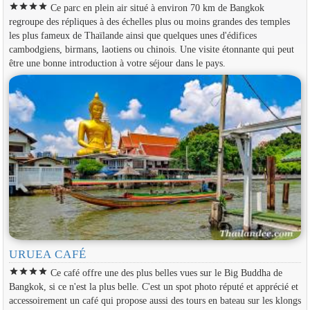
star
star
star
star
Ce parc en plein air situé à environ 70 km de Bangkok
regroupe des répliques à des échelles plus ou moins grandes des temples
les plus fameux de Thaïlande ainsi que quelques unes d'édifices
cambodgiens, birmans, laotiens ou chinois. Une visite étonnante qui peut
être une bonne introduction à votre séjour dans le pays.
URUEA CAFÉ
star
star
star
star
Ce café offre une des plus belles vues sur le Big Buddha de
Bangkok, si ce n'est la plus belle. C'est un spot photo réputé et apprécié et
accessoirement un café qui propose aussi des tours en bateau sur les klongs