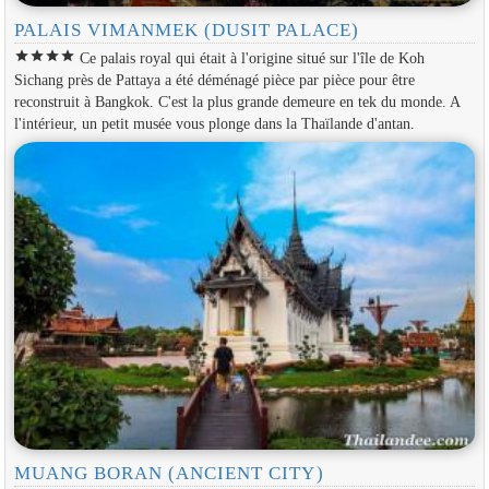
PALAIS VIMANMEK (DUSIT PALACE)
star
star
star
star
Ce palais royal qui était à l'origine situé sur l'île de Koh
Sichang près de Pattaya a été déménagé pièce par pièce pour être
reconstruit à Bangkok. C'est la plus grande demeure en tek du monde. A
l'intérieur, un petit musée vous plonge dans la Thaïlande d'antan.
MUANG BORAN (ANCIENT CITY)