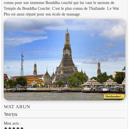
connu pour son immense Bouddha couché qui lui vaut le surnom de
Temple du Bouddha Couché. C'est le plus connu de Thaïlande. Le Wat
Pho est aussi réputé pour son école de massage.
WAT ARUN
วัดอรุณ
Mon avis :
star
star
star
star
star