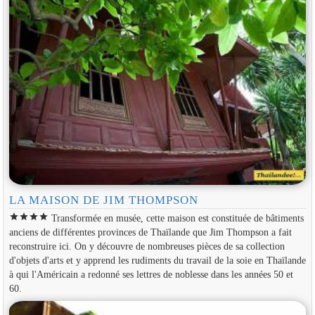
LA MAISON DE JIM THOMPSON
star
star
star
star
Transformée en musée, cette maison est constituée de bâtiments
anciens de différentes provinces de Thaïlande que Jim Thompson a fait
reconstruire ici. On y découvre de nombreuses pièces de sa collection
d'objets d'arts et y apprend les rudiments du travail de la soie en Thaïlande
à qui l'Américain a redonné ses lettres de noblesse dans les années 50 et
60.