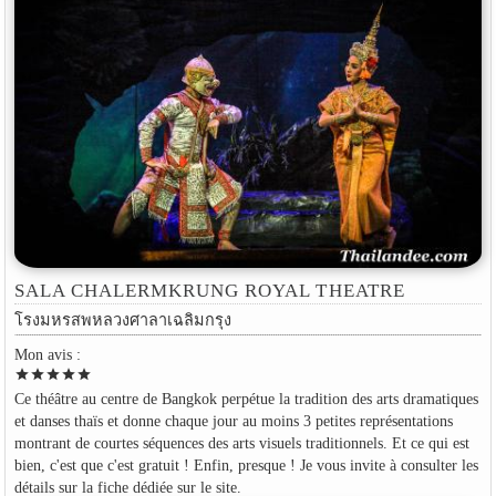
SALA CHALERMKRUNG ROYAL THEATRE
โรงมหรสพหลวงศาลาเฉลิมกรุง
Mon avis :
star
star
star
star
star
Ce théâtre au centre de Bangkok perpétue la tradition des arts dramatiques
et danses thaïs et donne chaque jour au moins 3 petites représentations
montrant de courtes séquences des arts visuels traditionnels. Et ce qui est
bien, c'est que c'est gratuit ! Enfin, presque ! Je vous invite à consulter les
détails sur la fiche dédiée sur le site.