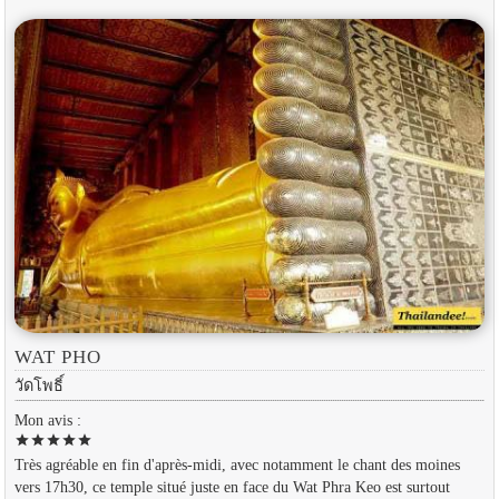
WAT PHO
วัดโพธิ์
Mon avis :
star
star
star
star
star
Très agréable en fin d'après-midi, avec notamment le chant des moines
vers 17h30, ce temple situé juste en face du Wat Phra Keo est surtout