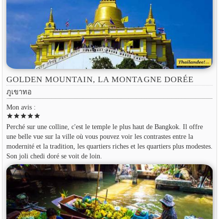
GOLDEN MOUNTAIN, LA MONTAGNE DORÉE
ภูเขาทอ
Mon avis :
star
star
star
star
star
Perché sur une colline, c'est le temple le plus haut de Bangkok. Il offre
une belle vue sur la ville où vous pouvez voir les contrastes entre la
modernité et la tradition, les quartiers riches et les quartiers plus modestes.
Son joli chedi doré se voit de loin.