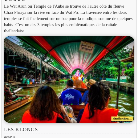
Le Wat Arun ou Temple de l'Aube se trouve de l'autre côté du fleuve
Chao Phraya sur la rive en face du Wat Po. La traversée entre les deux
temples se fait facilement sur un bac pour la modique somme de quelques
bahts. C'est un des 3 temples les plus emblématiques de la caitale
thaïlandaise.
LES KLONGS
คลอง