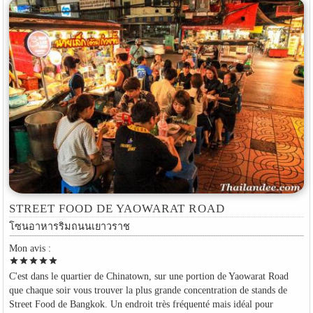
STREET FOOD DE YAOWARAT ROAD
โซนอาหารริมถนนเยาวราช
Mon avis :
star
star
star
star
star
C'est dans le quartier de Chinatown, sur une portion de Yaowarat Road
que chaque soir vous trouver la plus grande concentration de stands de
Street Food de Bangkok. Un endroit très fréquenté mais idéal pour