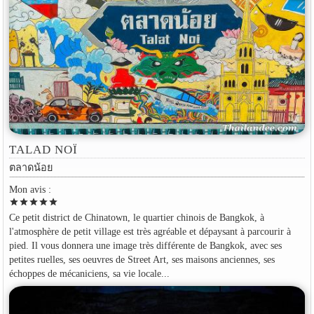
TALAD NOÏ
ตลาดน้อย
Mon avis :
star
star
star
star
star
Ce petit district de Chinatown, le quartier chinois de Bangkok, à
l'atmosphère de petit village est très agréable et dépaysant à parcourir à
pied. Il vous donnera une image très différente de Bangkok, avec ses
petites ruelles, ses oeuvres de Street Art, ses maisons anciennes, ses
échoppes de mécaniciens, sa vie locale...