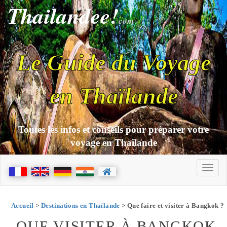
Thailandee!
com
Le Guide du Voyage
en Thaïlande
Toutes les infos et conseils pour préparer votre
voyage en Thaïlande
Accueil
>
Destinations en Thaïlande
> Que faire et visiter à Bangkok ?
QUE VISITER À BANGKOK