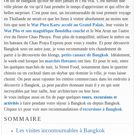
On dit de Bangkok qu'elle ne dort jamais et c'est vrai. C'est surtout une
ville pleine de vie qu'il faut prendre le temps d'apprivoiser et qui offre de
belles surprises. C'est pour moi, un incontournable de tout premeir voyage
en Thaïlande ne serait-ce que les lieux à visiter absolument au moins une
fois que sont le
Wat Phra Kaew accolé au Grand Palais
, leur voisin le
Wat Pho et son magnifique Bouddha couché
et le Wat Arun sur l'autre
rive du fleuve Chao Phraya. Pour plus de tranquillité, utilisez le métro ou
les bateaux du Chao Praya Express pour vous y rendre. Et pour découvrir
Bangkok sous un autre jour, je vous recommande très chaudement de
partir à la découverte des klongs,
petits canaux de Bangkok
. Idéalement,
le week-end lorsque les
marchés flottants
ont lieu. Et pour le soir, entre
les quelques marchés de nuit, la Street Food, notamment dans le quartier
chinois ou un cocktail dans un skybar qui domine la ville, je vous laisse
choisir. On peut aussi rajouter les centres commerciaux dans les endroits à
découvrir à Bangkok, ça peut paraître étonnant mais il y en qui sont
incroyables par leur taille, leur architecture ou leur luxe.
Je vous indique aussi en fin de page quelques
tours, excursions et
activités
à faire pendant votre séjour à Bangkok ou depuis Bangkok.
Cliquez ici pour voir mes recommandations d'
excursions à Bangkok
.
SOMMAIRE
Les visites incontournables à Bangkok