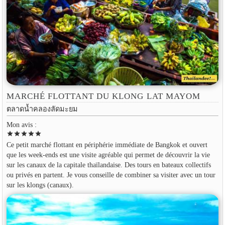
MARCHÉ FLOTTANT DU KLONG LAT MAYOM
ตลาดน้ำคลองลัดมะยม
Mon avis :
star
star
star
star
star
Ce petit marché flottant en périphérie immédiate de Bangkok et ouvert
que les week-ends est une visite agréable qui permet de découvrir la vie
sur les canaux de la capitale thaïlandaise. Des tours en bateaux collectifs
ou privés en partent. Je vous conseille de combiner sa visiter avec un tour
sur les klongs (canaux).