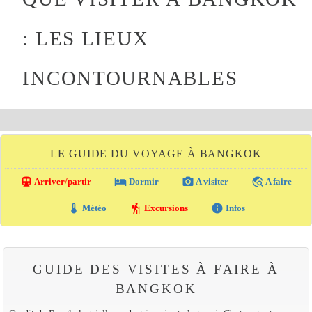
: LES LIEUX
INCONTOURNABLES
LE GUIDE DU VOYAGE À BANGKOK
directions_transit
local_hotel
photo_camera
travel_explore
Arriver/partir
Dormir
A visiter
A faire
thermostat
hiking
info
Météo
Excursions
Infos
GUIDE DES VISITES À FAIRE À
BANGKOK