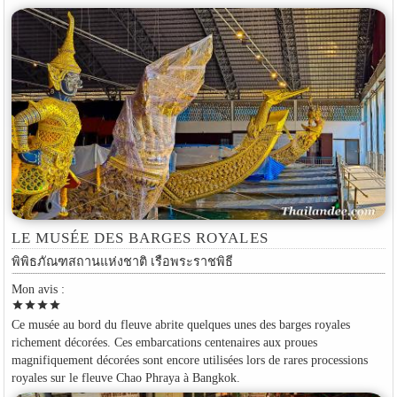
LE MUSÉE DES BARGES ROYALES
พิพิธภัณฑสถานแห่งชาติ เรือพระราชพิธี
Mon avis :
star
star
star
star
Ce musée au bord du fleuve abrite quelques unes des barges royales
richement décorées. Ces embarcations centenaires aux proues
magnifiquement décorées sont encore utilisées lors de rares processions
royales sur le fleuve Chao Phraya à Bangkok.