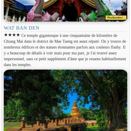
WAT BAN DEN
star
star
star
star
Ce temple gigantesque à une cinquantaine de kilomètre de
Chiang Mai dans le district de Mae Taeng est assez réputé. On y trouve de
nombreux édifices et des statues étonnantes parfois aux couleurs flashy. Il
y a beaucoup de détails à voir mais pour ma part, je l'ai trouvé assez
impersonnel, sans ce petit supplément d'âme que je ressens habituellement
dans les temples.