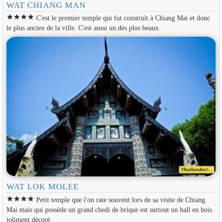
WAT CHIANG MAN
star
star
star
star
C'est le premier temple qui fut construit à Chiang Mai et donc
le plus ancien de la ville. C'est aussi un des plus beaux.
WAT LOK MOLEE
star
star
star
star
Petit temple que l'on rate souvent lors de sa visite de Chiang
Mai mais qui possède un grand chedi de brique est surtout un hall en bois
joliment décoré.