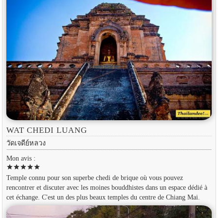
WAT CHEDI LUANG
วัดเจดีย์หลวง
Mon avis :
star
star
star
star
star
Temple connu pour son superbe chedi de brique où vous pouvez
rencontrer et discuter avec les moines bouddhistes dans un espace dédié à
cet échange. C'est un des plus beaux temples du centre de Chiang Mai.