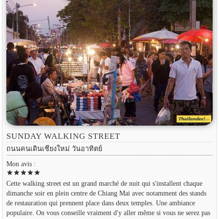
SUNDAY WALKING STREET
ถนนคนเดินเชียงใหม่ วันอาทิตย์
Mon avis :
star
star
star
star
star
Cette walking street est un grand marché de nuit qui s'installent chaque
dimanche soir en plein centre de Chiang Mai avec notamment des stands
de restauration qui prennent place dans deux temples. Une ambiance
populaire. On vous conseille vraiment d'y aller même si vous ne serez pas