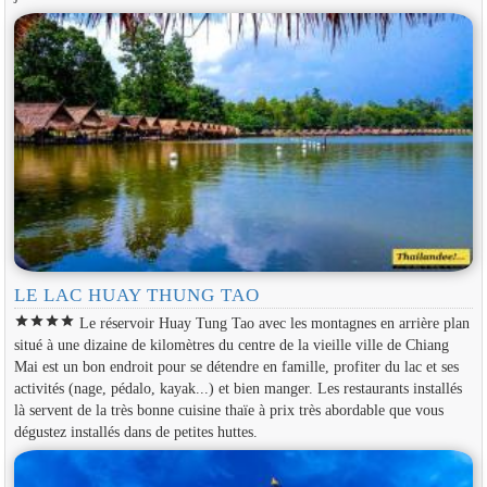
LE LAC HUAY THUNG TAO
star
star
star
star
Le réservoir Huay Tung Tao avec les montagnes en arrière plan
situé à une dizaine de kilomètres du centre de la vieille ville de Chiang
Mai est un bon endroit pour se détendre en famille, profiter du lac et ses
activités (nage, pédalo, kayak...) et bien manger. Les restaurants installés
là servent de la très bonne cuisine thaïe à prix très abordable que vous
dégustez installés dans de petites huttes.