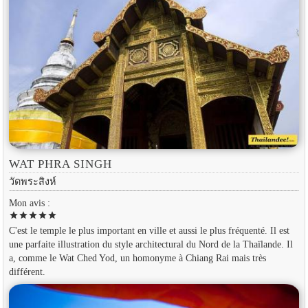
WAT PHRA SINGH
วัดพระสิงห์
Mon avis :
star
star
star
star
star
C'est le temple le plus important en ville et aussi le plus fréquenté. Il est
une parfaite illustration du style architectural du Nord de la Thaïlande. Il
a, comme le Wat Ched Yod, un homonyme à Chiang Rai mais très
différent.