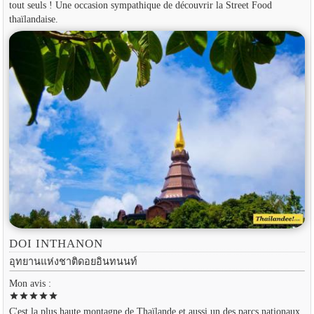
tout seuls ! Une occasion sympathique de découvrir la Street Food
thaïlandaise.
DOI INTHANON
อุทยานแห่งชาติดอยอินทนนท์
Mon avis :
star
star
star
star
star
C'est la plus haute montagne de Thaïlande et aussi un des parcs nationaux