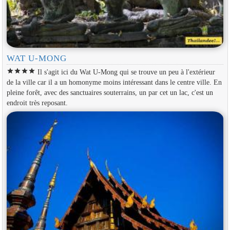
WAT U-MONG
star
star
star
star
Il s'agit ici du Wat U-Mong qui se trouve un peu à l'extérieur
de la ville car il a un homonyme moins intéressant dans le centre ville. En
pleine forêt, avec des sanctuaires souterrains, un par cet un lac, c'est un
endroit très reposant.