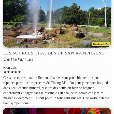
LES SOURCES CHAUDES DE SAN KAMPHAENG
น้ำพุร้อนสันกำแพง
Mon avis :
star
star
star
star
star
Ces sources d'eau naturellement chaudes sont probablement les pus
réputées parmi celles proches de Chiang Mai. On peut y tremper les pieds
dans l'eau chaude minéral, y cuire des oeufs ou bien se baigner
entièrement et nager dans la piscine d'eau chaude minérale et s'y faire
masser évidemment. Le tout pour un tout petit budget. Une sortie détente
bien sympathique !