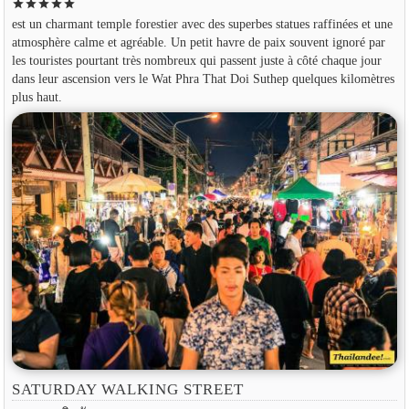
star
star
star
star
star
est un charmant temple forestier avec des superbes statues raffinées et une
atmosphère calme et agréable. Un petit havre de paix souvent ignoré par
les touristes pourtant très nombreux qui passent juste à côté chaque jour
dans leur ascension vers le Wat Phra That Doi Suthep quelques kilomètres
plus haut.
SATURDAY WALKING STREET