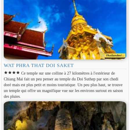
WAT PHRA THAT DOI SAKET
star
star
star
star
Ce temple sur une colline à 27 kilomètres à l'extérieur de
Chiang Mai fait un peu penser au temple du Doi Suthep par son chedi
doré mais est plus petit et moins touristique. Un peu plus haut, se trouve
un temple qui offre un magnifique vue sur les environs surtout en saison
des pluies.