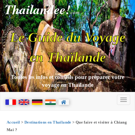
Thailandee!
com
Le Guide du Voyage
en Thaïlande
Toutes les infos et conseils pour préparer votre
voyage en Thaïlande
Accueil
>
Destinations en Thaïlande
> Que faire et visiter à Chiang
Mai ?