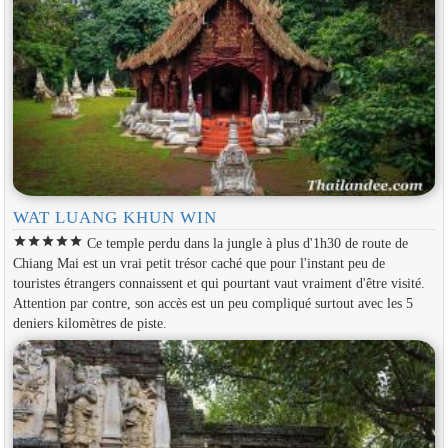
WAT LUANG KHUN WIN
star
star
star
star
star
Ce temple perdu dans la jungle à plus d'1h30 de route de
Chiang Mai est un vrai petit trésor caché que pour l'instant peu de
touristes étrangers connaissent et qui pourtant vaut vraiment d'être visité.
Attention par contre, son accès est un peu compliqué surtout avec les 5
deniers kilomètres de piste.