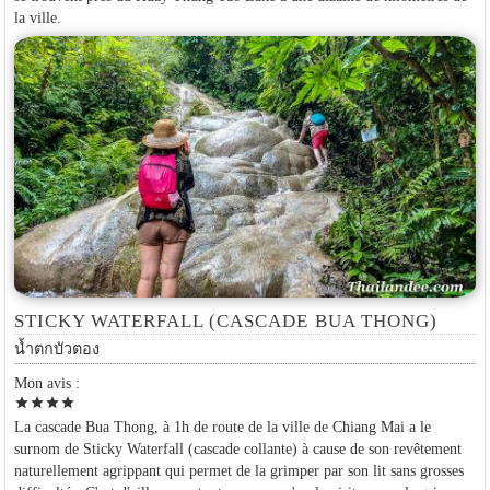
la ville.
STICKY WATERFALL (CASCADE BUA THONG)
น้ำตกบัวตอง
Mon avis :
star
star
star
star
La cascade Bua Thong, à 1h de route de la ville de Chiang Mai a le
surnom de Sticky Waterfall (cascade collante) à cause de son revêtement
naturellement agrippant qui permet de la grimper par son lit sans grosses