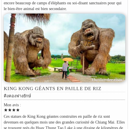
encore beaucoup de camps d'éléphants ou soi-disant sanctuaires pour qui
le bien-être animal est bien secondaire.
KING KONG GÉANTS EN PAILLE DE RIZ
คิงคองฟางยักษ์
Mon avis :
star
star
star
star
Ces statues de King Kong géantes construites en paille de riz sont
devenues en quelques mois une des grandes curiosité de Chiang Mai. Elles
se trouvent près du Huay Thung Tao Lake à une dizaine de kilomètres de