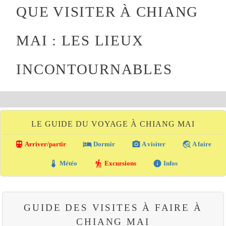
QUE VISITER À CHIANG
MAI : LES LIEUX
INCONTOURNABLES
LE GUIDE DU VOYAGE À CHIANG MAI
directions_transit
local_hotel
photo_camera
travel_explore
Arriver/partir
Dormir
A visiter
A faire
thermostat
hiking
info
Météo
Excursions
Infos
GUIDE DES VISITES À FAIRE À
CHIANG MAI