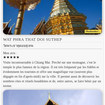
WAT PHRA THAT DOI SUTHEP
วัดพระธาตุดอยสุเทพ
Mon avis :
star
star
star
star
star
Visite incontournable à Chiang Mai. Perché sur une montagne, c'est le
temple le plus fameux de la région. Il est très fréquenté par les fidèles et
évidemment les touristes et offre une magnifique vue (souvent plus
dégagée en fin d'après-midi) sur la ville. Il permet aussi de découvrir les
nombres rites et rituels bouddistes et de, entre autres, se faire bénir par un
moine.