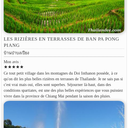
LES RIZIÈRES EN TERRASSES DE BAN PA PONG
PIANG
บ้านป่าบงเปียง
Mon avis :
star
star
star
star
star
Ce tout petit village dans les montagnes du Doi Inthanon possède, à ce
qu'on dit les plus belles rizières en terrasses de Thaïlande. Je ne sais pas si
c'est vrai mais oui, elles sont superbes. Séjourner là-haut, dans des
conditions spartiates, est une des plus belles expériences que vous puissiez
vivre dans la province de Chiang Mai pendant la saison des pluies.