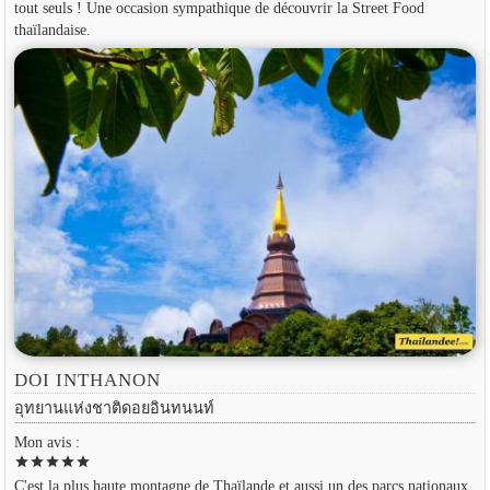
tout seuls ! Une occasion sympathique de découvrir la Street Food
thaïlandaise.
DOI INTHANON
อุทยานแห่งชาติดอยอินทนนท์
Mon avis :
star
star
star
star
star
C'est la plus haute montagne de Thaïlande et aussi un des parcs nationaux