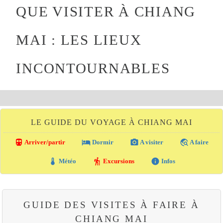
QUE VISITER À CHIANG
MAI : LES LIEUX
INCONTOURNABLES
LE GUIDE DU VOYAGE À CHIANG MAI
directions_transit
local_hotel
photo_camera
travel_explore
Arriver/partir
Dormir
A visiter
A faire
thermostat
hiking
info
Météo
Excursions
Infos
GUIDE DES VISITES À FAIRE À
CHIANG MAI