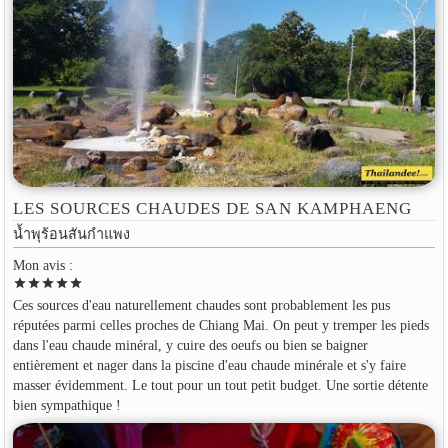
LES SOURCES CHAUDES DE SAN KAMPHAENG
น้ำพุร้อนสันกำแพง
Mon avis :
star
star
star
star
star
Ces sources d'eau naturellement chaudes sont probablement les pus
réputées parmi celles proches de Chiang Mai. On peut y tremper les pieds
dans l'eau chaude minéral, y cuire des oeufs ou bien se baigner
entièrement et nager dans la piscine d'eau chaude minérale et s'y faire
masser évidemment. Le tout pour un tout petit budget. Une sortie détente
bien sympathique !