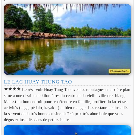
LE LAC HUAY THUNG TAO
star
star
star
star
Le réservoir Huay Tung Tao avec les montagnes en arrière plan
situé à une dizaine de kilomètres du centre de la vieille ville de Chiang
Mai est un bon endroit pour se détendre en famille, profiter du lac et ses
activités (nage, pédalo, kayak...) et bien manger. Les restaurants installés
là servent de la très bonne cuisine thaïe à prix très abordable que vous
dégustez installés dans de petites huttes.