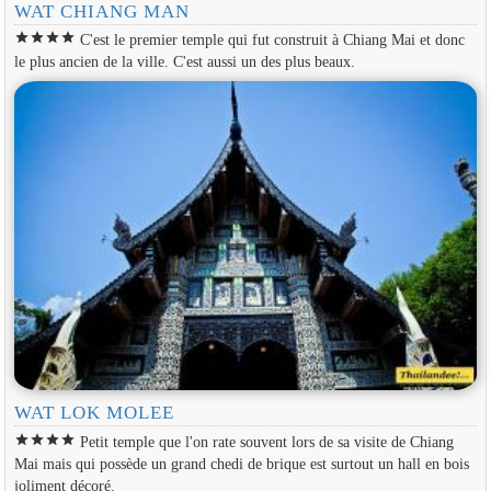
WAT CHIANG MAN
star
star
star
star
C'est le premier temple qui fut construit à Chiang Mai et donc
le plus ancien de la ville. C'est aussi un des plus beaux.
WAT LOK MOLEE
star
star
star
star
Petit temple que l'on rate souvent lors de sa visite de Chiang
Mai mais qui possède un grand chedi de brique est surtout un hall en bois
joliment décoré.