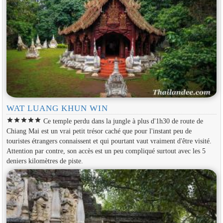
WAT LUANG KHUN WIN
star
star
star
star
star
Ce temple perdu dans la jungle à plus d'1h30 de route de
Chiang Mai est un vrai petit trésor caché que pour l'instant peu de
touristes étrangers connaissent et qui pourtant vaut vraiment d'être visité.
Attention par contre, son accès est un peu compliqué surtout avec les 5
deniers kilomètres de piste.