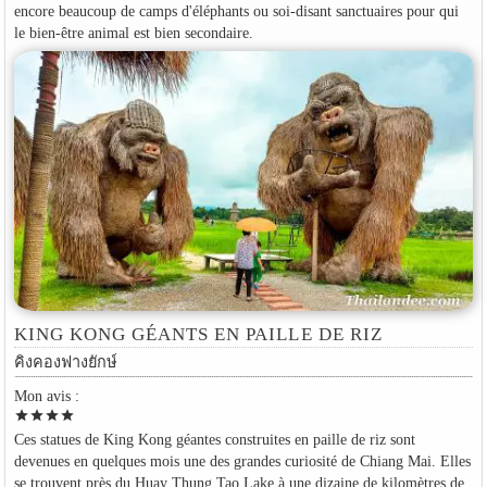
encore beaucoup de camps d'éléphants ou soi-disant sanctuaires pour qui
le bien-être animal est bien secondaire.
KING KONG GÉANTS EN PAILLE DE RIZ
คิงคองฟางยักษ์
Mon avis :
star
star
star
star
Ces statues de King Kong géantes construites en paille de riz sont
devenues en quelques mois une des grandes curiosité de Chiang Mai. Elles
se trouvent près du Huay Thung Tao Lake à une dizaine de kilomètres de