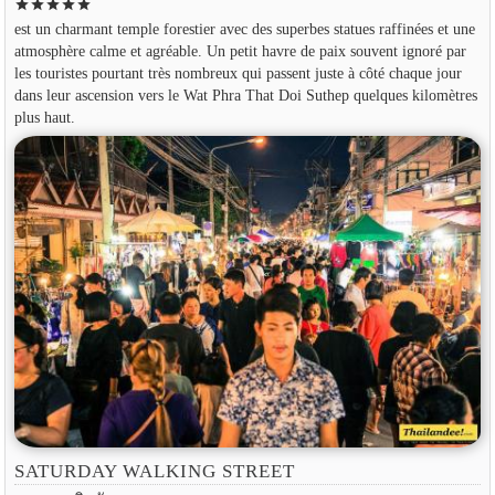
star
star
star
star
star
est un charmant temple forestier avec des superbes statues raffinées et une
atmosphère calme et agréable. Un petit havre de paix souvent ignoré par
les touristes pourtant très nombreux qui passent juste à côté chaque jour
dans leur ascension vers le Wat Phra That Doi Suthep quelques kilomètres
plus haut.
SATURDAY WALKING STREET