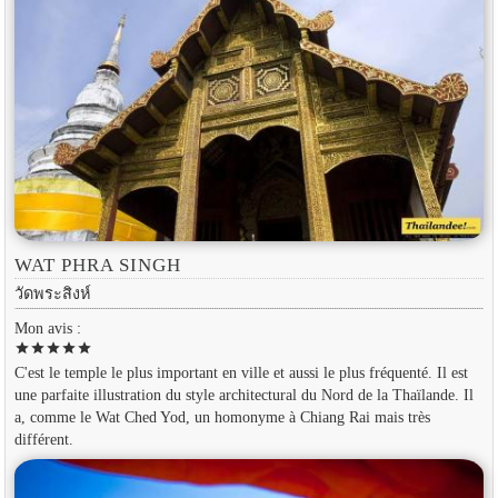
WAT PHRA SINGH
วัดพระสิงห์
Mon avis :
star
star
star
star
star
C'est le temple le plus important en ville et aussi le plus fréquenté. Il est
une parfaite illustration du style architectural du Nord de la Thaïlande. Il
a, comme le Wat Ched Yod, un homonyme à Chiang Rai mais très
différent.