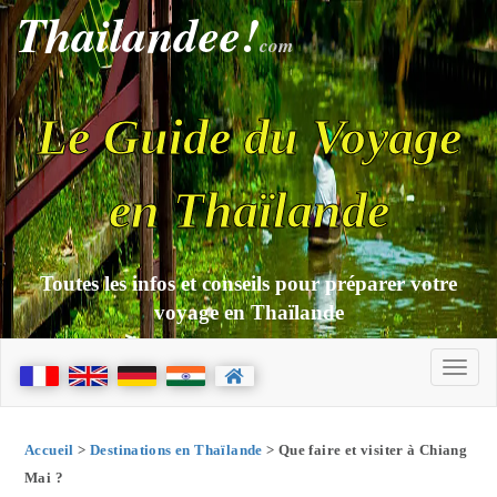
Thailandee!
com
Le Guide du Voyage
en Thaïlande
Toutes les infos et conseils pour préparer votre
voyage en Thaïlande
Accueil
>
Destinations en Thaïlande
> Que faire et visiter à Chiang
Mai ?