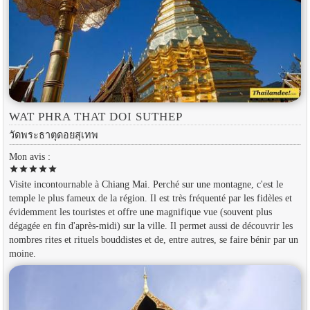
WAT PHRA THAT DOI SUTHEP
วัดพระธาตุดอยสุเทพ
Mon avis :
star
star
star
star
star
Visite incontournable à Chiang Mai. Perché sur une montagne, c'est le
temple le plus fameux de la région. Il est très fréquenté par les fidèles et
évidemment les touristes et offre une magnifique vue (souvent plus
dégagée en fin d'après-midi) sur la ville. Il permet aussi de découvrir les
nombres rites et rituels bouddistes et de, entre autres, se faire bénir par un
moine.