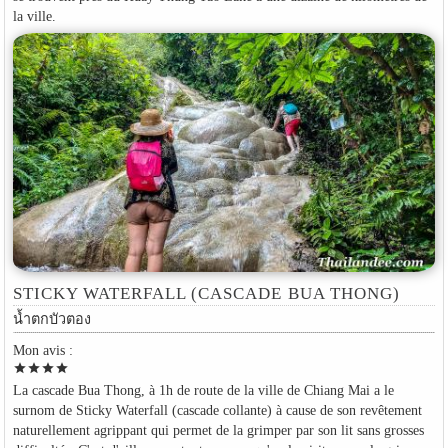
la ville.
STICKY WATERFALL (CASCADE BUA THONG)
น้ำตกบัวตอง
Mon avis :
star
star
star
star
La cascade Bua Thong, à 1h de route de la ville de Chiang Mai a le
surnom de Sticky Waterfall (cascade collante) à cause de son revêtement
naturellement agrippant qui permet de la grimper par son lit sans grosses