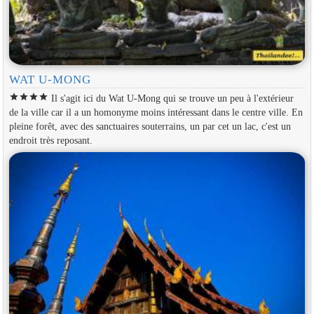
WAT U-MONG
star
star
star
star
Il s'agit ici du Wat U-Mong qui se trouve un peu à l'extérieur
de la ville car il a un homonyme moins intéressant dans le centre ville. En
pleine forêt, avec des sanctuaires souterrains, un par cet un lac, c'est un
endroit très reposant.