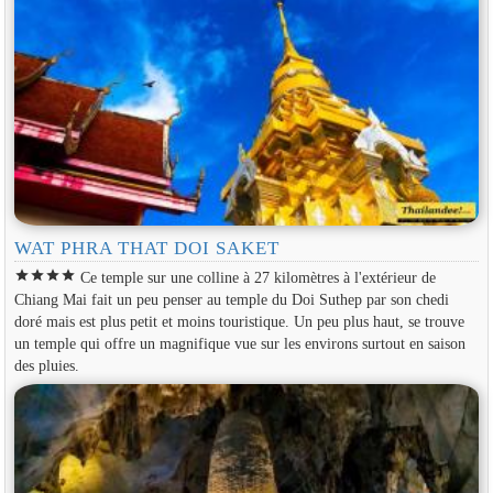
WAT PHRA THAT DOI SAKET
star
star
star
star
Ce temple sur une colline à 27 kilomètres à l'extérieur de
Chiang Mai fait un peu penser au temple du Doi Suthep par son chedi
doré mais est plus petit et moins touristique. Un peu plus haut, se trouve
un temple qui offre un magnifique vue sur les environs surtout en saison
des pluies.