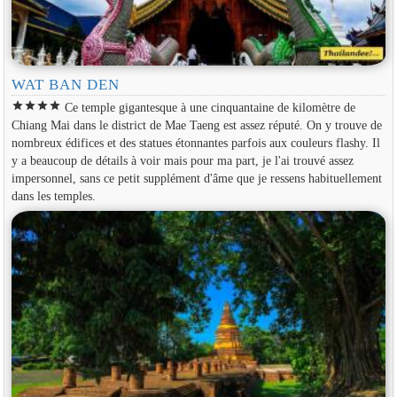
WAT BAN DEN
star
star
star
star
Ce temple gigantesque à une cinquantaine de kilomètre de
Chiang Mai dans le district de Mae Taeng est assez réputé. On y trouve de
nombreux édifices et des statues étonnantes parfois aux couleurs flashy. Il
y a beaucoup de détails à voir mais pour ma part, je l'ai trouvé assez
impersonnel, sans ce petit supplément d'âme que je ressens habituellement
dans les temples.