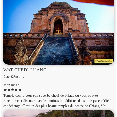
WAT CHEDI LUANG
วัดเจดีย์หลวง
Mon avis :
star
star
star
star
star
Temple connu pour son superbe chedi de brique où vous pouvez
rencontrer et discuter avec les moines bouddhistes dans un espace dédié à
cet échange. C'est un des plus beaux temples du centre de Chiang Mai.