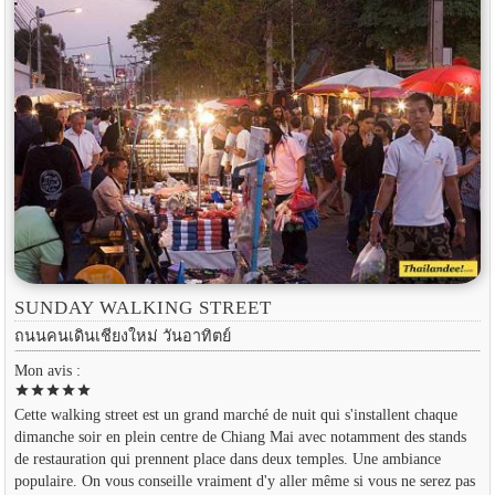
SUNDAY WALKING STREET
ถนนคนเดินเชียงใหม่ วันอาทิตย์
Mon avis :
star
star
star
star
star
Cette walking street est un grand marché de nuit qui s'installent chaque
dimanche soir en plein centre de Chiang Mai avec notamment des stands
de restauration qui prennent place dans deux temples. Une ambiance
populaire. On vous conseille vraiment d'y aller même si vous ne serez pas