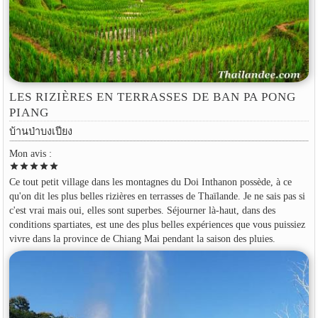
LES RIZIÈRES EN TERRASSES DE BAN PA PONG
PIANG
บ้านป่าบงเปียง
Mon avis :
star
star
star
star
star
Ce tout petit village dans les montagnes du Doi Inthanon possède, à ce
qu'on dit les plus belles rizières en terrasses de Thaïlande. Je ne sais pas si
c'est vrai mais oui, elles sont superbes. Séjourner là-haut, dans des
conditions spartiates, est une des plus belles expériences que vous puissiez
vivre dans la province de Chiang Mai pendant la saison des pluies.