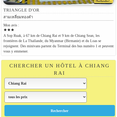
TRIANGLE D'OR
สามเหลี่ยมทองคำ
Mon avis :
star
star
star
A Sop Ruak, à 67 km de Chiang Rai et 9 km de Chiang Sean, les
frontières de La Thaïlande, du Myanmar (Birmanie) et du Loas se
rejoignent. Des minivans partent du Terminal des bus numéro 1 et peuvent
vous y emmener.
CHERCHER UN HÔTEL À CHIANG
RAI