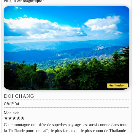
ville, il est magnifique !
DOI CHANG
ดอยช้าง
Mon avis :
star
star
star
star
star
Cette montagne qui offre de superbes paysages est aussi connue dans toute
la Thaïlande pour son café, le plus fameux et le plus connu de Thaïlande.