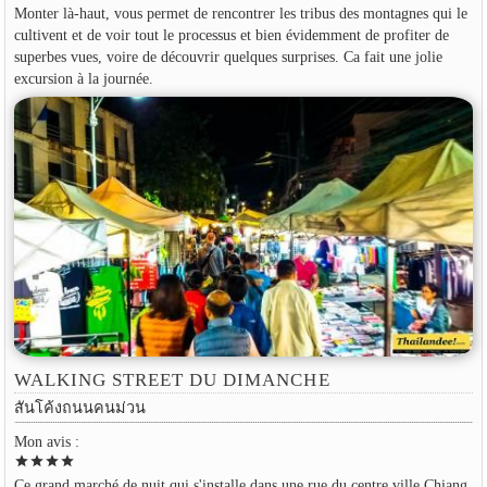
Monter là-haut, vous permet de rencontrer les tribus des montagnes qui le
cultivent et de voir tout le processus et bien évidemment de profiter de
superbes vues, voire de découvrir quelques surprises. Ca fait une jolie
excursion à la journée.
WALKING STREET DU DIMANCHE
สันโค้งถนนคนม่วน
Mon avis :
star
star
star
star
Ce grand marché de nuit qui s'installe dans une rue du centre ville Chiang