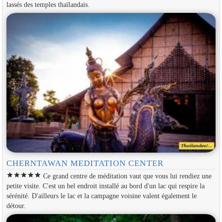
lassés des temples thaïlandais.
CHERNTAWAN MEDITATION CENTER
star
star
star
star
star
Ce grand centre de méditation vaut que vous lui rendiez une
petite visite. C'est un bel endroit installé au bord d'un lac qui respire la
sérénité. D'ailleurs le lac et la campagne voisine valent également le
détour.