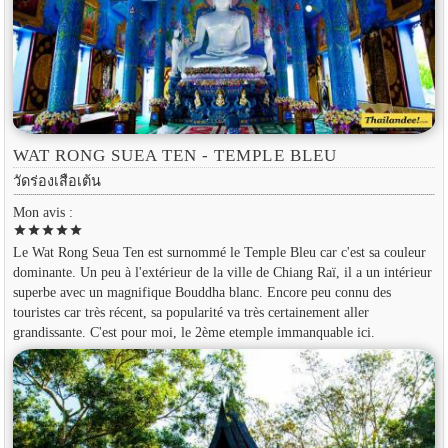
WAT RONG SUEA TEN - TEMPLE BLEU
วัดร่องเสือเต้น
Mon avis :
star
star
star
star
star
Le Wat Rong Seua Ten est surnommé le Temple Bleu car c'est sa couleur
dominante. Un peu à l'extérieur de la ville de Chiang Raï, il a un intérieur
superbe avec un magnifique Bouddha blanc. Encore peu connu des
touristes car très récent, sa popularité va très certainement aller
grandissante. C'est pour moi, le 2ème etemple immanquable ici.