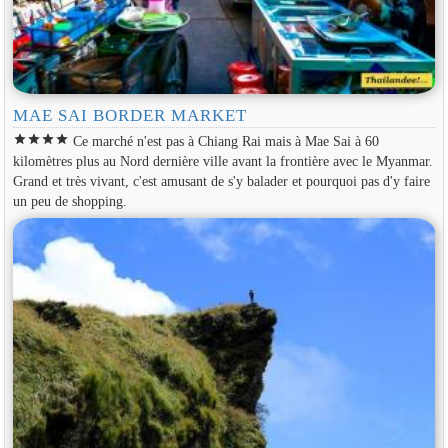
MAE SAI BORDER MARKET
star
star
star
star
Ce marché n'est pas à Chiang Rai mais à Mae Sai à 60
kilomètres plus au Nord dernière ville avant la frontière avec le Myanmar.
Grand et très vivant, c'est amusant de s'y balader et pourquoi pas d'y faire
un peu de shopping.