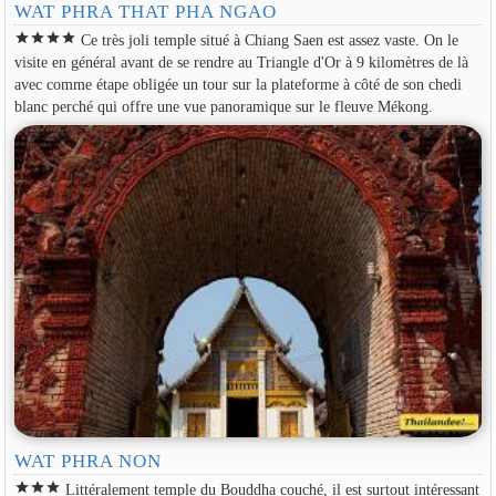
WAT PHRA THAT PHA NGAO
star
star
star
star
Ce très joli temple situé à Chiang Saen est assez vaste. On le
visite en général avant de se rendre au Triangle d'Or à 9 kilomètres de là
avec comme étape obligée un tour sur la plateforme à côté de son chedi
blanc perché qui offre une vue panoramique sur le fleuve Mékong.
WAT PHRA NON
star
star
star
Littéralement temple du Bouddha couché, il est surtout intéressant