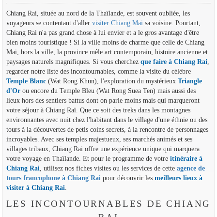
Chiang Rai, située au nord de la Thaïlande, est souvent oubliée, les
voyageurs se contentant d'aller
visiter Chiang Mai
sa voisine. Pourtant,
Chiang Rai n'a pas grand chose à lui envier et a le gros avantage d'être
bien moins touristique ! Si la ville moins de charme que celle de Chiang
Mai, hors la ville, la province mêle art contemporain, histoire ancienne et
paysages naturels magnifiques. Si vous cherchez
que faire à Chiang Rai
,
regarder notre liste des incontournables, comme la visite du célèbre
Temple Blanc
(Wat Rong Khun), l'exploration du mystérieux
Triangle
d'Or
ou encore du Temple Bleu (Wat Rong Suea Ten) mais aussi des
lieux hors des sentiers battus dont on parle moins mais qui marqueront
votre séjour à Chiang Raï. Que ce soit des treks dans les montagnes
environnantes avec nuit chez l'habitant dans le village d'une éthnie ou des
tours à la découvertes de petis coins secrets, à la rencontre de personnages
incroyables. Avec ses temples majestueux, ses marchés animés et ses
villages tribaux, Chiang Rai offre une expérience unique qui marquera
votre voyage en Thaïlande. Et pour le programme de votre
itinéraire à
Chiang Rai
, utilisez nos fiches visites ou les services de cette
agence de
tours francophone à Chiang Rai
pour découvrir les
meilleurs lieux à
visiter à Chiang Rai
.
LES INCONTOURNABLES DE CHIANG