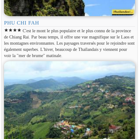
PHU CHI FAH
star
star
star
star
C'est le mont le plus populaire et le plus connu de la province
de Chiang Rai. Par beau temps, il offre une vue magnifique sur le Laos et
les montagnes environnantes. Les paysages traversés pour le rejoindre sont
également superbes. L'hiver, beaucoup de Thaïlandais y viennent pour
voir la ''mer de brume'' matinale.