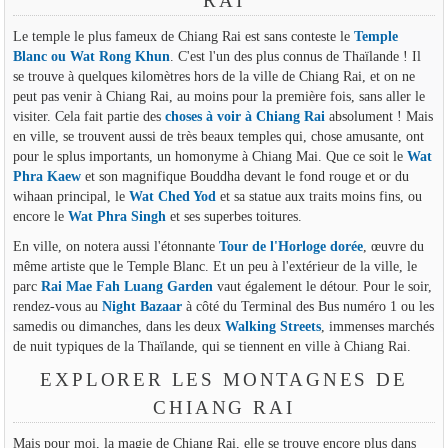
RAI
Le temple le plus fameux de Chiang Rai est sans conteste le
Temple
Blanc ou Wat Rong Khun
. C'est l'un des plus connus de Thaïlande ! Il
se trouve à quelques kilomètres hors de la ville de Chiang Rai, et on ne
peut pas venir à Chiang Rai, au moins pour la première fois, sans aller le
visiter. Cela fait partie des
choses à voir à Chiang Rai
absolument ! Mais
en ville, se trouvent aussi de très beaux temples qui, chose amusante, ont
pour le splus importants, un homonyme à Chiang Mai. Que ce soit le
Wat
Phra Kaew
et son magnifique Bouddha devant le fond rouge et or du
wihaan principal, le
Wat Ched Yod
et sa statue aux traits moins fins, ou
encore le
Wat Phra Singh
et ses superbes toitures.
En ville, on notera aussi l'étonnante
Tour de l'Horloge dorée
, œuvre du
même artiste que le Temple Blanc. Et un peu à l'extérieur de la ville, le
parc
Rai Mae Fah Luang Garden
vaut également le détour. Pour le soir,
rendez-vous au
Night Bazaar
à côté du Terminal des Bus numéro 1 ou les
samedis ou dimanches, dans les deux
Walking Streets
, immenses marchés
de nuit typiques de la Thaïlande, qui se tiennent en ville à Chiang Rai.
EXPLORER LES MONTAGNES DE
CHIANG RAI
Mais pour moi, la magie de Chiang Rai, elle se trouve encore plus dans