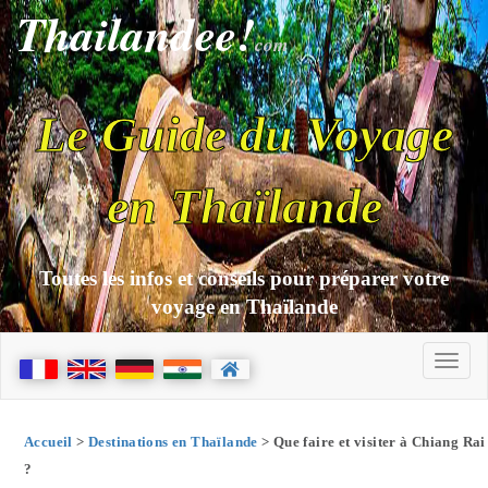
Thailandee!
com
Le Guide du Voyage
en Thaïlande
Toutes les infos et conseils pour préparer votre
voyage en Thaïlande
Accueil
>
Destinations en Thaïlande
> Que faire et visiter à Chiang Rai
?