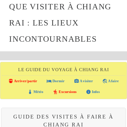
QUE VISITER À CHIANG
RAI : LES LIEUX
INCONTOURNABLES
LE GUIDE DU VOYAGE À CHIANG RAI
directions_transit
local_hotel
photo_camera
travel_explore
Arriver/partir
Dormir
A visiter
A faire
thermostat
hiking
info
Météo
Excursions
Infos
GUIDE DES VISITES À FAIRE À
CHIANG RAI