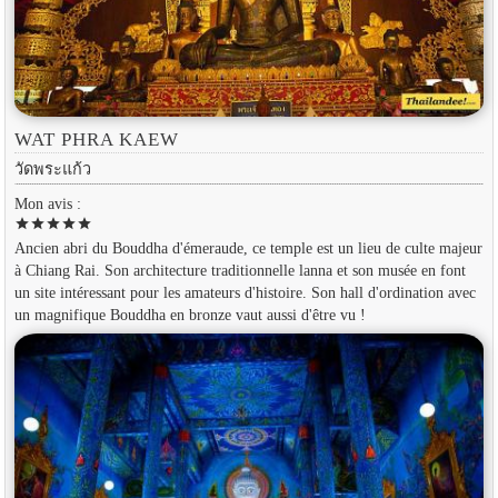
WAT PHRA KAEW
วัดพระแก้ว
Mon avis :
star
star
star
star
star
Ancien abri du Bouddha d'émeraude, ce temple est un lieu de culte majeur
à Chiang Rai. Son architecture traditionnelle lanna et son musée en font
un site intéressant pour les amateurs d'histoire. Son hall d'ordination avec
un magnifique Bouddha en bronze vaut aussi d'être vu !