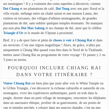
ses montagnes ! Il y a vraiment des coins superbes à découvrir, comme
Doi Chang
et ses plantations de café,
Doi Tung
avec son parc floral et la
villa royale, mélange entre un chalet suisse et une maison Lanna, des
rizières en terrasses, des villages d'ethnies montagnardes, de grandes
plantations de thé, sans oublier quelques temples étonnants. Ne manquez
pas non plus
Doi Mae Salong
et ses champs de thé, ainsi que le célèbre
Triangle d'Or
et le musée de l'Opium à proximité.
Bref, il y a de quoi faire et plein de
choses à voir à Chiang Rai
et dans
ses environs. C'est une région magnifique ! Alors, de grâce, n'allez pas
uniquement à Chiang Mai quand vous êtes dans le Nord de la Thaïlande,
mettez aussi Chiang Rai au programme de votre voyage ! Et passez y 2 ou
3 jours au moins.
POURQUOI INCLURE CHIANG RAI
DANS VOTRE ITINÉRAIRE ?
Visiter Chiang Rai
est bien plus que juste aller voir le White Temple ou
le GOlen Triangle, c'est découvrir la richesse culturelle et naturelle de ces
montagnes, vivre des expériences authentiques, partir en trek dans la
jungle, dormir dans un petit village de montagnes, rencontrer les éléphants
dans un sanctuaire éthique, profiter de sa gastronomie, de ses points de
vue et temples perchés, e relaxer dans ses sources chaudes, c'est un peu