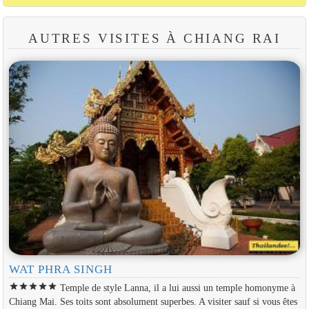
AUTRES VISITES À CHIANG RAI
WAT PHRA SINGH
star
star
star
star
star
Temple de style Lanna, il a lui aussi un temple homonyme à
Chiang Mai. Ses toits sont absolument superbes. A visiter sauf si vous êtes