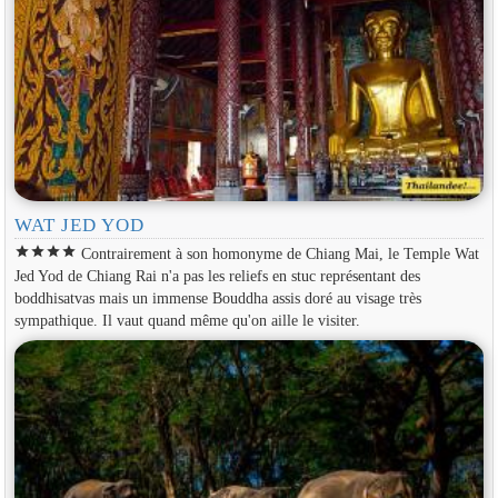
WAT JED YOD
star
star
star
star
Contrairement à son homonyme de Chiang Mai, le Temple Wat
Jed Yod de Chiang Rai n'a pas les reliefs en stuc représentant des
boddhisatvas mais un immense Bouddha assis doré au visage très
sympathique. Il vaut quand même qu'on aille le visiter.