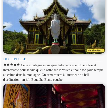
DOI IN CEE
star
star
star
star
star
Cette montagne à quelques kilomètres de Chiang Rai et
intéressante pour la vue qu'elle offre sur le vallée et pour son jolie temple
au calme dans la montagne. On remarquera à l'intérieur du hall
d'ordination, un joli Bouddha Blanc couché.