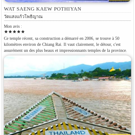
WAT SAENG KAEW POTHIYAN
วัดแสงแก้วโพธิญาณ
Mon avis :
star
star
star
star
star
Ce temple récent, sa construction a démarré en 2006, se trouve à 50
kilomètres environ de Chiang Rai. Il vaut clairement, le détour, c'est
assurément un des plus beaux et impressionnants temples de la province.