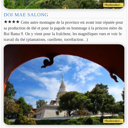
DOI MAE SALONG
star
star
star
star
Cette autre montagne de la province est avant tout réputée pour
sa production de thé et pour la pagode en hommage à la princess mère du
Roi Rama 9. On y vient pour la fraîcheur, les magnifiques vues et voir le
travail du thé (plantations, cueillette, torréfaction...)