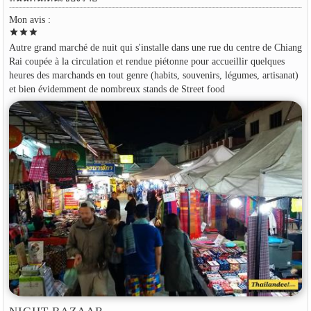
Mon avis :
star
star
star
Autre grand marché de nuit qui s'installe dans une rue du centre de Chiang
Rai coupée à la circulation et rendue piétonne pour accueillir quelques
heures des marchands en tout genre (habits, souvenirs, légumes, artisanat)
et bien évidemment de nombreux stands de Street food