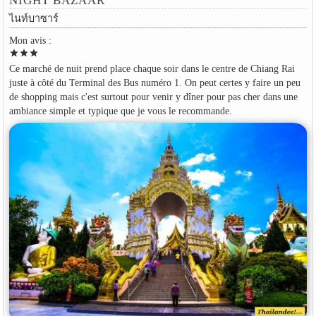
NIGHT BAZAAR
ไนท์บาซาร์
Mon avis :
star
star
star
Ce marché de nuit prend place chaque soir dans le centre de Chiang Rai
juste à côté du Terminal des Bus numéro 1. On peut certes y faire un peu
de shopping mais c'est surtout pour venir y dîner pour pas cher dans une
ambiance simple et typique que je vous le recommande.