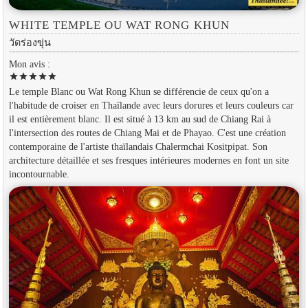
WHITE TEMPLE OU WAT RONG KHUN
วัดร่องขุ่น
Mon avis :
star
star
star
star
star
Le temple Blanc ou Wat Rong Khun se différencie de ceux qu'on a
l'habitude de croiser en Thaïlande avec leurs dorures et leurs couleurs car
il est entièrement blanc. Il est situé à 13 km au sud de Chiang Rai à
l'intersection des routes de Chiang Mai et de Phayao. C'est une création
contemporaine de l'artiste thaïlandais Chalermchai Kositpipat. Son
architecture détaillée et ses fresques intérieures modernes en font un site
incontournable.