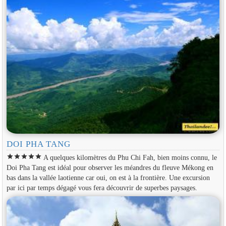
DOI PHA TANG
star
star
star
star
star
A quelques kilomètres du Phu Chi Fah, bien moins connu, le
Doi Pha Tang est idéal pour observer les méandres du fleuve Mékong en
bas dans la vallée laotienne car oui, on est à la frontière. Une excursion
par ici par temps dégagé vous fera découvrir de superbes paysages.