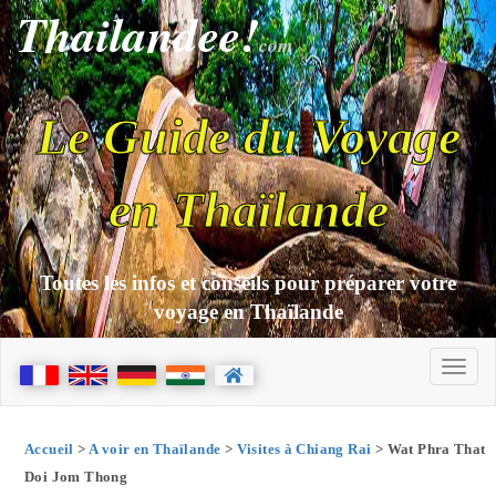
Thailandee!
com
Le Guide du Voyage
en Thaïlande
Toutes les infos et conseils pour préparer votre
voyage en Thaïlande
Accueil
>
A voir en Thaïlande
>
Visites à Chiang Rai
> Wat Phra That
Doi Jom Thong