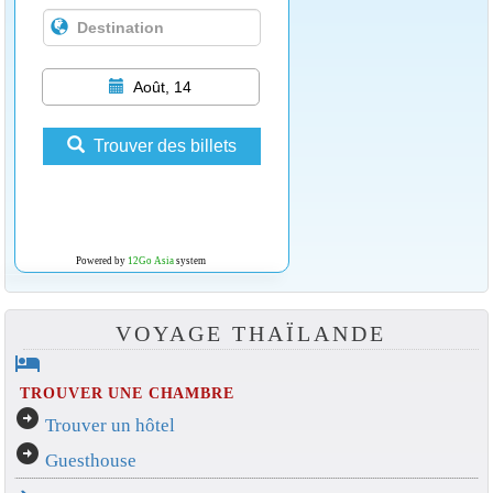
Août, 14
Trouver des billets
Powered by
12Go Asia
system
VOYAGE THAÏLANDE
hotel
TROUVER UNE CHAMBRE
arrow_circle_right
Trouver un hôtel
arrow_circle_right
Guesthouse