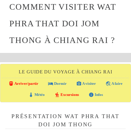
COMMENT VISITER WAT
PHRA THAT DOI JOM
THONG À CHIANG RAI ?
LE GUIDE DU VOYAGE À CHIANG RAI
directions_transit
local_hotel
photo_camera
travel_explore
Arriver/partir
Dormir
A visiter
A faire
thermostat
hiking
info
Météo
Excursions
Infos
PRÉSENTATION WAT PHRA THAT
DOI JOM THONG