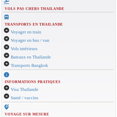
flight_takeoff
VOLS PAS CHERS THAILANDE
directions_bus_filled
TRANSPORTS EN THAILANDE
arrow_circle_right
Voyager en train
arrow_circle_right
Voyager en bus / van
arrow_circle_right
Vols intérieurs
arrow_circle_right
Bateaux en Thaïlande
arrow_circle_right
Transports Bangkok
info
INFORMATIONS PRATIQUES
arrow_circle_right
Visa Thaïlande
arrow_circle_right
Santé / vaccins
edit_location_alt
VOYAGE SUR MESURE