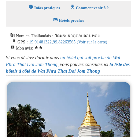
info
train
Infos pratiques
Comment venir à ?
hotel
Hotels proches
g_translate
Nom en Thaïlandais : วัดพระธาตุดอยจอมทอง
push_pin
GPS :
19.91481322,99.82263565
(Voir sur la carte)
reviews
star
star
Mon avis:
Si vous désirez dormir dans
un hôtel qui soit proche du Wat
Phra That Doi Jom Thong
, vous pouvez consultez ici
la liste des
hôtels à côté de Wat Phra That Doi Jom Thong