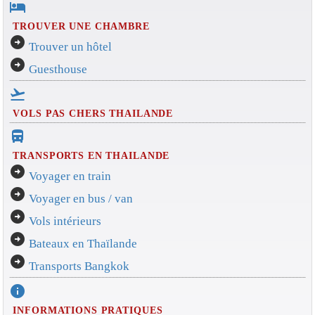
hotel
TROUVER UNE CHAMBRE
arrow_circle_right
Trouver un hôtel
arrow_circle_right
Guesthouse
flight_takeoff
VOLS PAS CHERS THAILANDE
directions_bus_filled
TRANSPORTS EN THAILANDE
arrow_circle_right
Voyager en train
arrow_circle_right
Voyager en bus / van
arrow_circle_right
Vols intérieurs
arrow_circle_right
Bateaux en Thaïlande
arrow_circle_right
Transports Bangkok
info
INFORMATIONS PRATIQUES