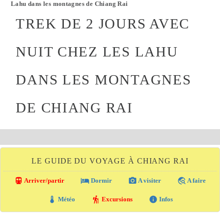
Lahu dans les montagnes de Chiang Rai
TREK DE 2 JOURS AVEC
NUIT CHEZ LES LAHU
DANS LES MONTAGNES
DE CHIANG RAI
LE GUIDE DU VOYAGE À CHIANG RAI
directions_transit
local_hotel
photo_camera
travel_explore
Arriver/partir
Dormir
A visiter
A faire
thermostat
hiking
info
Météo
Excursions
Infos