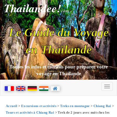
Thailandee!
com
Le Guide du Voyage
en Thaïlande
Toutes les infos et conseils pour préparer votre
voyage en Thaïlande
Accueil
>
Excursions et activités
>
Treks en montagne
>
Chiang Rai
>
Tours et activités à Chiang Rai
> Trek de 2 jours avec nuit chez les